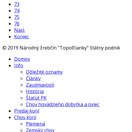
73
74
75
76
Nasl.
Koniec
© 2019 Národný žrebčín "Topoľčianky" štátny podnik
Domov
Info
Dôležité oznamy
Články
Zaujímavosti
História
Štatút PK
Chov hovädzieho dobytka a oviec
Predaj koní
Chov koní
Plemená
Zemský chov