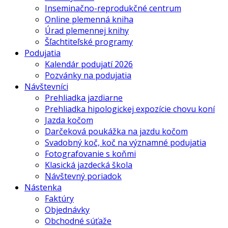
Inseminačno-reprodukčné centrum
Online plemenná kniha
Úrad plemennej knihy
Šľachtiteľské programy
Podujatia
Kalendár podujatí 2026
Pozvánky na podujatia
Návštevníci
Prehliadka jazdiarne
Prehliadka hipologickej expozície chovu koní
Jazda kočom
Darčeková poukážka na jazdu kočom
Svadobný koč, koč na významné podujatia
Fotografovanie s koňmi
Klasická jazdecká škola
Návštevný poriadok
Nástenka
Faktúry
Objednávky
Obchodné súťaže