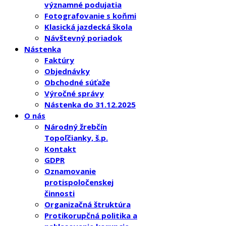
významné podujatia
Fotografovanie s koňmi
Klasická jazdecká škola
Návštevný poriadok
Nástenka
Faktúry
Objednávky
Obchodné súťaže
Výročné správy
Nástenka do 31.12.2025
O nás
Národný žrebčín
Topoľčianky, š.p.
Kontakt
GDPR
Oznamovanie
protispoločenskej
činnosti
Organizačná štruktúra
Protikorupčná politika a