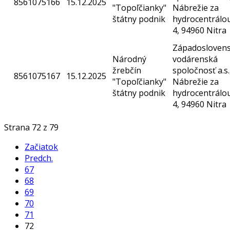
8561075166
15.12.2025
"Topoľčianky"
Nábrežie za
štátny podnik
hydrocentrálo
4, 94960 Nitra
Západosloven
Národný
vodárenská
žrebčín
spoločnosť a.s.
8561075167
15.12.2025
"Topoľčianky"
Nábrežie za
štátny podnik
hydrocentrálo
4, 94960 Nitra
Strana 72 z 79
Začiatok
Predch.
67
68
69
70
71
72