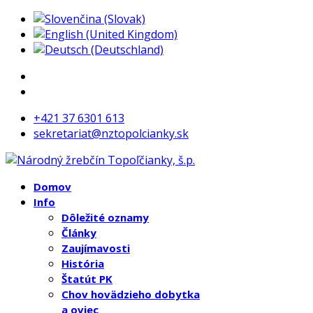
+421 37 6301 613
sekretariat@nztopolcianky.sk
Domov
Info
Dôležité oznamy
Články
Zaujímavosti
História
Štatút PK
Chov hovädzieho dobytka
a oviec