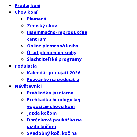
Predaj koní
Chov koní
Plemená
Zemský chov
Inseminačno-reprodukčné
centrum
Online plemenná kniha
Úrad plemennej knihy
Šľachtiteľské programy
Podujatia
Kalendár podujatí 2026
Pozvánky na podujatia
Návštevníci
Prehliadka jazdiarne
Prehliadka hipologickej
expozície chovu koní
Jazda kočom
Darčeková poukážka na
jazdu kočom
Svadobný koč, koč na