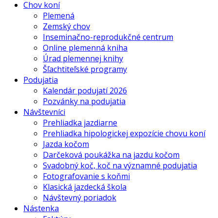
Chov koní
Plemená
Zemský chov
Inseminačno-reprodukčné centrum
Online plemenná kniha
Úrad plemennej knihy
Šľachtiteľské programy
Podujatia
Kalendár podujatí 2026
Pozvánky na podujatia
Návštevníci
Prehliadka jazdiarne
Prehliadka hipologickej expozície chovu koní
Jazda kočom
Darčeková poukážka na jazdu kočom
Svadobný koč, koč na významné podujatia
Fotografovanie s koňmi
Klasická jazdecká škola
Návštevný poriadok
Nástenka