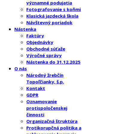
významné podujatia
Fotografovanie s koňmi
Klasická jazdecká škola
Návštevný poriadok
Nástenka
Faktúry
Objednávky
Obchodné súťaže
Výročné správy
Nástenka do 31.12.2025
O nás
Národný žrebčín
Topoľčianky, š.p.
Kontakt
GDPR
Oznamovanie
protispoločenskej
činnosti
Organizačná štruktúra
Protikorupčná politika a