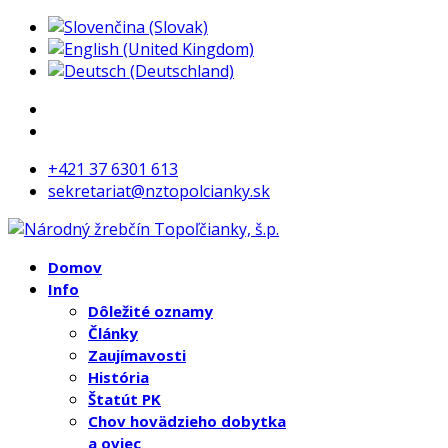
+421 37 6301 613
sekretariat@nztopolcianky.sk
Domov
Info
Dôležité oznamy
Články
Zaujímavosti
História
Štatút PK
Chov hovädzieho dobytka
a oviec