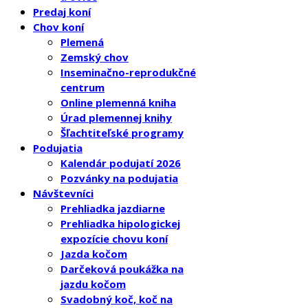
Predaj koní
Chov koní
Plemená
Zemský chov
Inseminačno-reprodukčné
centrum
Online plemenná kniha
Úrad plemennej knihy
Šľachtiteľské programy
Podujatia
Kalendár podujatí 2026
Pozvánky na podujatia
Návštevníci
Prehliadka jazdiarne
Prehliadka hipologickej
expozície chovu koní
Jazda kočom
Darčeková poukážka na
jazdu kočom
Svadobný koč, koč na