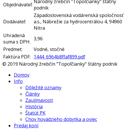
Národný žrebčín "Topoľčianky" štátny
Objednávateľ:
podnik
Západoslovenská vodárenská spoločnosť
Dodávateľ:
a.s., Nábrežie za hydrocentrálou 4, 94960
Nitra
Uhradená
3,96
suma s DPH:
Predmet:
Vodné, stočné
Faktúra PDF:
1444_6964b8ffaf899.pdf
© 2019 Národný žrebčín "Topoľčianky" štátny podnik
Domov
Info
Dôležité oznamy
Články
Zaujímavosti
História
Štatút PK
Chov hovädzieho dobytka a oviec
Predaj koní