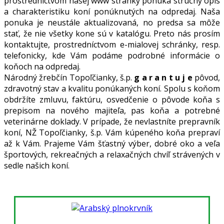
prostredníctvom našej www stránky ponúka stručný opis
a charakteristiku koní ponúknutých na odpredaj. Naša
ponuka je neustále aktualizovaná, no predsa sa môže
stať, že nie všetky kone sú v katalógu. Preto nás prosím
kontaktujte, prostredníctvom e-mialovej schránky, resp.
telefonicky, kde Vám podáme podrobné informácie o
koňoch na odpredaj.
Národný žrebčín Topoľčianky, š.p.
g a r a n t u j e
pôvod,
zdravotný stav a kvalitu ponúkaných koní. Spolu s koňom
obdržíte zmluvu, faktúru, osvedčenie o pôvode koňa s
prepisom na nového majiteľa, pas koňa a potrebné
veterinárne doklady. V prípade, že nevlastníte prepravník
koní, NŽ Topoľčianky, š.p. Vám kúpeného koňa prepraví
až k Vám. Prajeme Vám šťastný výber, dobré oko a veľa
športových, rekreačných a relaxačných chvíľ strávených v
sedle našich koní.