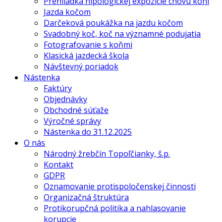
Prehliadka hipologickej expozície chovu koní
Jazda kočom
Darčeková poukážka na jazdu kočom
Svadobný koč, koč na významné podujatia
Fotografovanie s koňmi
Klasická jazdecká škola
Návštevný poriadok
Nástenka
Faktúry
Objednávky
Obchodné súťaže
Výročné správy
Nástenka do 31.12.2025
O nás
Národný žrebčín Topoľčianky, š.p.
Kontakt
GDPR
Oznamovanie protispoločenskej činnosti
Organizačná štruktúra
Protikorupčná politika a nahlasovanie
korupcie