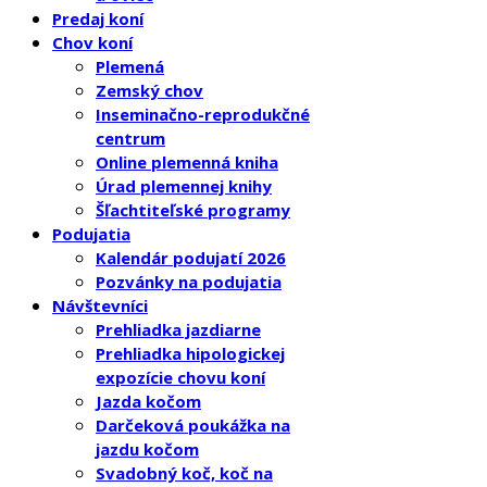
Predaj koní
Chov koní
Plemená
Zemský chov
Inseminačno-reprodukčné
centrum
Online plemenná kniha
Úrad plemennej knihy
Šľachtiteľské programy
Podujatia
Kalendár podujatí 2026
Pozvánky na podujatia
Návštevníci
Prehliadka jazdiarne
Prehliadka hipologickej
expozície chovu koní
Jazda kočom
Darčeková poukážka na
jazdu kočom
Svadobný koč, koč na