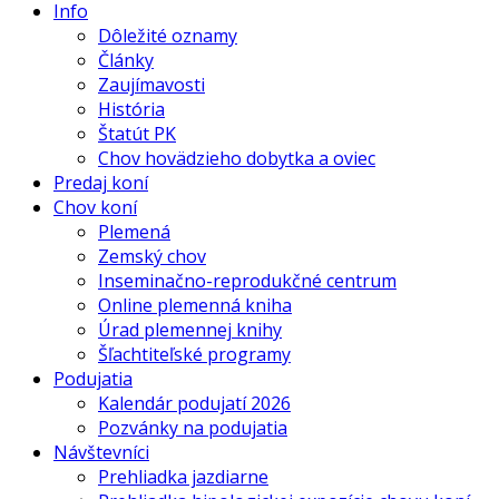
Info
Dôležité oznamy
Články
Zaujímavosti
História
Štatút PK
Chov hovädzieho dobytka a oviec
Predaj koní
Chov koní
Plemená
Zemský chov
Inseminačno-reprodukčné centrum
Online plemenná kniha
Úrad plemennej knihy
Šľachtiteľské programy
Podujatia
Kalendár podujatí 2026
Pozvánky na podujatia
Návštevníci
Prehliadka jazdiarne