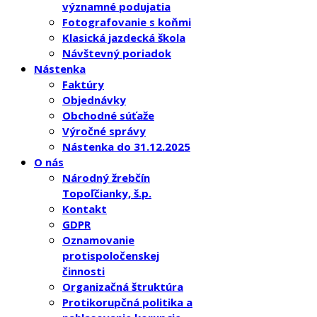
významné podujatia
Fotografovanie s koňmi
Klasická jazdecká škola
Návštevný poriadok
Nástenka
Faktúry
Objednávky
Obchodné súťaže
Výročné správy
Nástenka do 31.12.2025
O nás
Národný žrebčín
Topoľčianky, š.p.
Kontakt
GDPR
Oznamovanie
protispoločenskej
činnosti
Organizačná štruktúra
Protikorupčná politika a