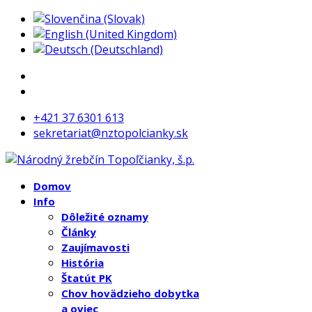
+421 37 6301 613
sekretariat@nztopolcianky.sk
Domov
Info
Dôležité oznamy
Články
Zaujímavosti
História
Štatút PK
Chov hovädzieho dobytka
a oviec