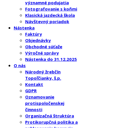
významné podujatia
Fotografovanie s koňmi
Klasická jazdecká škola
Návštevný poriadok
Nástenka
Faktúry
Objednávky
Obchodné súťaže
Výročné správy
Nástenka do 31.12.2025
O nás
Národný žrebčín
Topoľčianky, š.p.
Kontakt
GDPR
Oznamovanie
protispoločenskej
činnosti
Organizačná štruktúra
Protikorupčná politika a