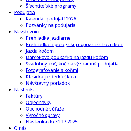
Šľachtiteľské programy
Podujatia
Kalendár podujatí 2026
Pozvánky na podujatia
Návštevníci
Prehliadka jazdiarne
Prehliadka hipologickej expozície chovu koní
Jazda kočom
Darčeková poukážka na jazdu kočom
Svadobný koč, koč na významné podujatia
Fotografovanie s koňmi
Klasická jazdecká škola
Návštevný poriadok
Nástenka
Faktúry
Objednávky
Obchodné súťaže
Výročné správy
Nástenka do 31.12.2025
O nás