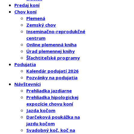
Predaj koní
Chov koní
Plemená
Zemský chov
Inseminačno-reprodukčné
centrum
Online plemenná kniha
Úrad plemennej knihy
Šľachtiteľské programy
Podujatia
Kalendár podujatí 2026
Pozvánky na podujatia
Návštevníci
Prehliadka jazdiarne
Prehliadka hipologickej
expozície chovu koní
Jazda kočom
Darčeková poukážka na
jazdu kočom
Svadobný koč, koč na