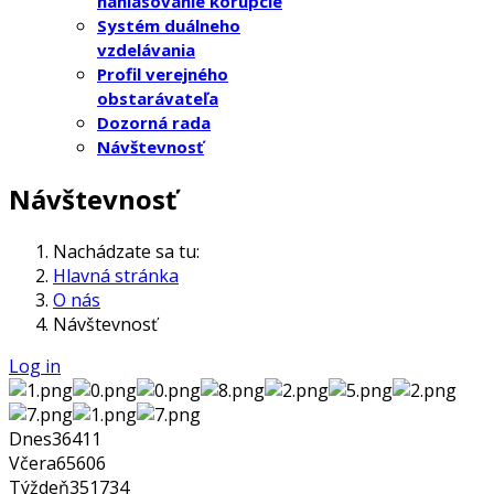
nahlasovanie korupcie
Systém duálneho
vzdelávania
Profil verejného
obstarávateľa
Dozorná rada
Návštevnosť
Návštevnosť
Nachádzate sa tu:
Hlavná stránka
O nás
Návštevnosť
Log in
Dnes
36411
Včera
65606
Týždeň
351734