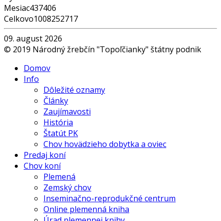
Mesiac
437406
Celkovo
1008252717
09. august 2026
© 2019 Národný žrebčín "Topoľčianky" štátny podnik
Domov
Info
Dôležité oznamy
Články
Zaujímavosti
História
Štatút PK
Chov hovädzieho dobytka a oviec
Predaj koní
Chov koní
Plemená
Zemský chov
Inseminačno-reprodukčné centrum
Online plemenná kniha
Úrad plemennej knihy