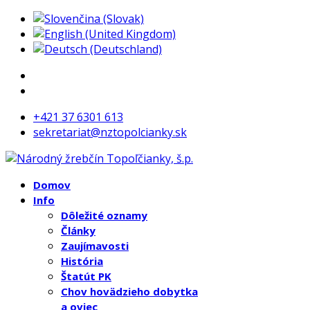
+421 37 6301 613
sekretariat@nztopolcianky.sk
Domov
Info
Dôležité oznamy
Články
Zaujímavosti
História
Štatút PK
Chov hovädzieho dobytka
a oviec