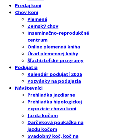
Predaj koní
Chov koní
Plemená
Zemský chov
Inseminačno-reprodukčné
centrum
Online plemenná kniha
Úrad plemennej knihy
Šľachtiteľské programy
Podujatia
Kalendár podujatí 2026
Pozvánky na podujatia
Návštevníci
Prehliadka jazdiarne
Prehliadka hipologickej
expozície chovu koní
Jazda kočom
Darčeková poukážka na
jazdu kočom
Svadobný koč, koč na