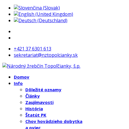
+421 37 6301 613
sekretariat@nztopolcianky.sk
Domov
Info
Dôležité oznamy
Články
Zaujímavosti
História
Štatút PK
Chov hovädzieho dobytka
a oviec