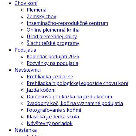
Chov koní
Plemená
Zemský chov
Inseminačno-reprodukčné centrum
Online plemenná kniha
Úrad plemennej knihy
Šľachtiteľské programy
Podujatia
Kalendár podujatí 2026
Pozvánky na podujatia
Návštevníci
Prehliadka jazdiarne
Prehliadka hipologickej expozície chovu koní
Jazda kočom
Darčeková poukážka na jazdu kočom
Svadobný koč, koč na významné podujatia
Fotografovanie s koňmi
Klasická jazdecká škola
Návštevný poriadok
Nástenka