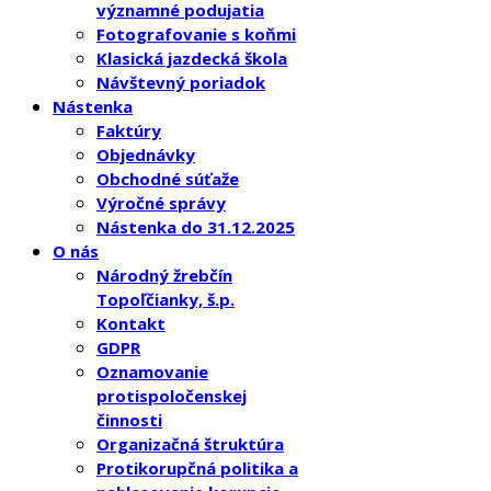
významné podujatia
Fotografovanie s koňmi
Klasická jazdecká škola
Návštevný poriadok
Nástenka
Faktúry
Objednávky
Obchodné súťaže
Výročné správy
Nástenka do 31.12.2025
O nás
Národný žrebčín
Topoľčianky, š.p.
Kontakt
GDPR
Oznamovanie
protispoločenskej
činnosti
Organizačná štruktúra
Protikorupčná politika a