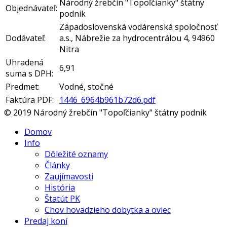
Národný žrebčín "Topoľčianky" štátny
Objednávateľ:
podnik
Západoslovenská vodárenská spoločnosť
Dodávateľ:
a.s., Nábrežie za hydrocentrálou 4, 94960
Nitra
Uhradená
6,91
suma s DPH:
Predmet:
Vodné, stočné
Faktúra PDF:
1446_6964b961b72d6.pdf
© 2019 Národný žrebčín "Topoľčianky" štátny podnik
Domov
Info
Dôležité oznamy
Články
Zaujímavosti
História
Štatút PK
Chov hovädzieho dobytka a oviec
Predaj koní