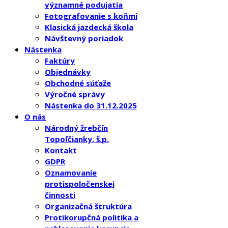
významné podujatia
Fotografovanie s koňmi
Klasická jazdecká škola
Návštevný poriadok
Nástenka
Faktúry
Objednávky
Obchodné súťaže
Výročné správy
Nástenka do 31.12.2025
O nás
Národný žrebčín
Topoľčianky, š.p.
Kontakt
GDPR
Oznamovanie
protispoločenskej
činnosti
Organizačná štruktúra
Protikorupčná politika a