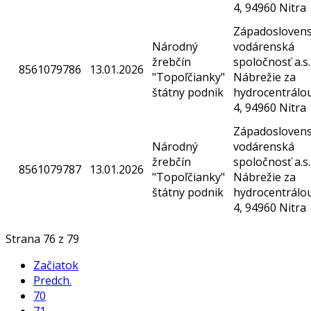
4, 94960 Nitra
Západosloven
Národný
vodárenská
žrebčín
spoločnosť a.s.
8561079786
13.01.2026
"Topoľčianky"
Nábrežie za
štátny podnik
hydrocentrálo
4, 94960 Nitra
Západosloven
Národný
vodárenská
žrebčín
spoločnosť a.s.
8561079787
13.01.2026
"Topoľčianky"
Nábrežie za
štátny podnik
hydrocentrálo
4, 94960 Nitra
Strana 76 z 79
Začiatok
Predch.
70