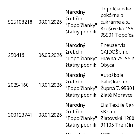
Topoľčianske
Národný
pekárne a
žrebčín
525108218
08.01.2026
cukrárne a.s.,
"Topoľčianky"
Krušovská 199
štátny podnik
95501 Topoľča
Národný
Pneuservis
žrebčín
GAJDOŠ s.r.o.,
250416
06.05.2026
"Topoľčianky"
Hlavná 75, 951
štátny podnik
Obyce
Národný
Autoškola
žrebčín
Paluška s.r.o.,
2025-160
13.01.2026
"Topoľčianky"
Župná 7, 9530
štátny podnik
Zlaté Moravce
Národný
Elis Textile Car
žrebčín
SK s.r.o.,
300123741
08.01.2026
"Topoľčianky"
Zlatovská 1280
štátny podnik
91105 Trenčín