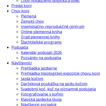
Chov hovädzieho dobytka a oviec
Predaj koní
Chov koní
Plemená
Zemský chov
Inseminačno-reprodukčné centrum
Online plemenná kniha
Úrad plemennej knihy
Šľachtiteľské programy
Podujatia
Kalendár podujatí 2026
Pozvánky na podujatia
Návštevníci
Prehliadka jazdiarne
Prehliadka hipologickej expozície chovu koní
Jazda kočom
Darčeková poukážka na jazdu kočom
Svadobný koč, koč na významné podujatia
Fotografovanie s koňmi
Klasická jazdecká škola
Návštevný poriadok