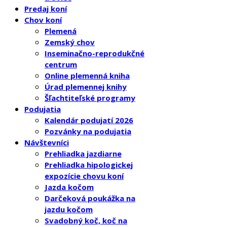
Predaj koní
Chov koní
Plemená
Zemský chov
Inseminačno-reprodukčné
centrum
Online plemenná kniha
Úrad plemennej knihy
Šľachtiteľské programy
Podujatia
Kalendár podujatí 2026
Pozvánky na podujatia
Návštevníci
Prehliadka jazdiarne
Prehliadka hipologickej
expozície chovu koní
Jazda kočom
Darčeková poukážka na
jazdu kočom
Svadobný koč, koč na