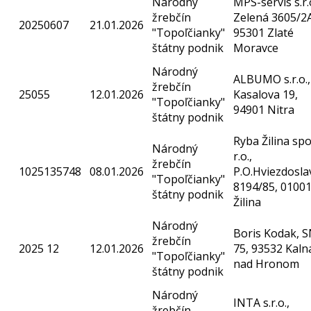
Národný
MPS-servis s.r.o
žrebčín
Zelená 3605/2A
20250607
21.01.2026
"Topoľčianky"
95301 Zlaté
štátny podnik
Moravce
Národný
ALBUMO s.r.o.,
žrebčín
25055
12.01.2026
Kasalova 19,
"Topoľčianky"
94901 Nitra
štátny podnik
Ryba Žilina spol
Národný
r.o.,
žrebčín
1025135748
08.01.2026
P.O.Hviezdosla
"Topoľčianky"
8194/85, 0100
štátny podnik
Žilina
Národný
Boris Kodak, 
žrebčín
2025 12
12.01.2026
75, 93532 Kaln
"Topoľčianky"
nad Hronom
štátny podnik
Národný
INTA s.r.o.,
žrebčín