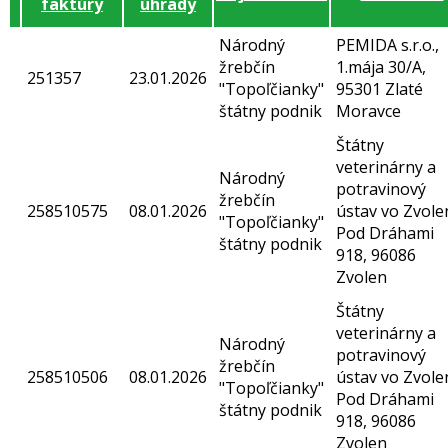
faktúry
úhrady
Národný
PEMIDA s.r.o.,
žrebčín
1.mája 30/A,
251357
23.01.2026
"Topoľčianky"
95301 Zlaté
štátny podnik
Moravce
Štátny
veterinárny a
Národný
potravinový
žrebčín
258510575
08.01.2026
ústav vo Zvole
"Topoľčianky"
Pod Dráhami
štátny podnik
918, 96086
Zvolen
Štátny
veterinárny a
Národný
potravinový
žrebčín
258510506
08.01.2026
ústav vo Zvole
"Topoľčianky"
Pod Dráhami
štátny podnik
918, 96086
Zvolen