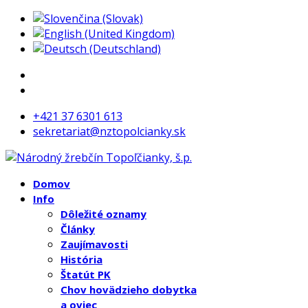
+421 37 6301 613
sekretariat@nztopolcianky.sk
Domov
Info
Dôležité oznamy
Články
Zaujímavosti
História
Štatút PK
Chov hovädzieho dobytka
a oviec