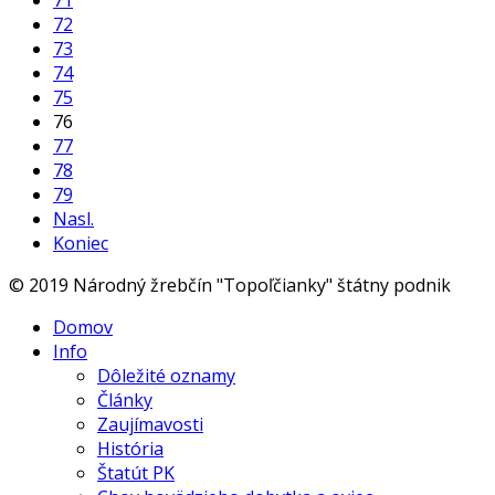
71
72
73
74
75
76
77
78
79
Nasl.
Koniec
© 2019 Národný žrebčín "Topoľčianky" štátny podnik
Domov
Info
Dôležité oznamy
Články
Zaujímavosti
História
Štatút PK