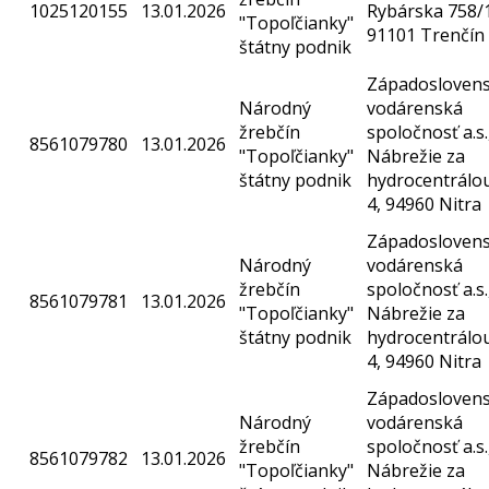
1025120155
13.01.2026
Rybárska 758/
"Topoľčianky"
91101 Trenčín
štátny podnik
Západosloven
Národný
vodárenská
žrebčín
spoločnosť a.s.
8561079780
13.01.2026
"Topoľčianky"
Nábrežie za
štátny podnik
hydrocentrálo
4, 94960 Nitra
Západosloven
Národný
vodárenská
žrebčín
spoločnosť a.s.
8561079781
13.01.2026
"Topoľčianky"
Nábrežie za
štátny podnik
hydrocentrálo
4, 94960 Nitra
Západosloven
Národný
vodárenská
žrebčín
spoločnosť a.s.
8561079782
13.01.2026
"Topoľčianky"
Nábrežie za