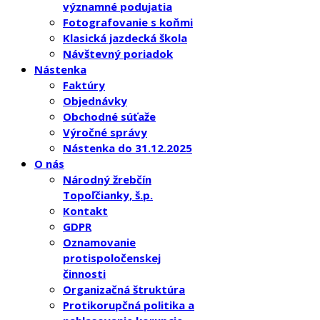
významné podujatia
Fotografovanie s koňmi
Klasická jazdecká škola
Návštevný poriadok
Nástenka
Faktúry
Objednávky
Obchodné súťaže
Výročné správy
Nástenka do 31.12.2025
O nás
Národný žrebčín
Topoľčianky, š.p.
Kontakt
GDPR
Oznamovanie
protispoločenskej
činnosti
Organizačná štruktúra
Protikorupčná politika a