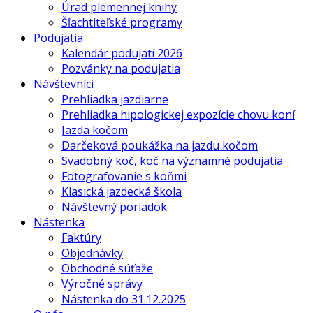
Úrad plemennej knihy
Šľachtiteľské programy
Podujatia
Kalendár podujatí 2026
Pozvánky na podujatia
Návštevníci
Prehliadka jazdiarne
Prehliadka hipologickej expozície chovu koní
Jazda kočom
Darčeková poukážka na jazdu kočom
Svadobný koč, koč na významné podujatia
Fotografovanie s koňmi
Klasická jazdecká škola
Návštevný poriadok
Nástenka
Faktúry
Objednávky
Obchodné súťaže
Výročné správy
Nástenka do 31.12.2025