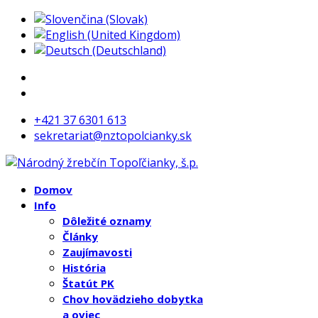
+421 37 6301 613
sekretariat@nztopolcianky.sk
Domov
Info
Dôležité oznamy
Články
Zaujímavosti
História
Štatút PK
Chov hovädzieho dobytka
a oviec