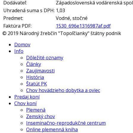
Dodávateľ:
Západoslovenská vodárenská spoloč
Uhradená suma s DPH:
1,03
Predmet:
Vodné, stočné
Faktúra PDF:
1530_696e1316987af.pdf
© 2019 Národný žrebčín "Topoľčianky" štátny podnik
Domov
Info
Dôležité oznamy
Články
Zaujímavosti
História
Štatút PK
Chov hovädzieho dobytka a oviec
Predaj koní
Chov koní
Plemená
Zemský chov
Inseminačno-reprodukčné centrum
Online plemenná kniha