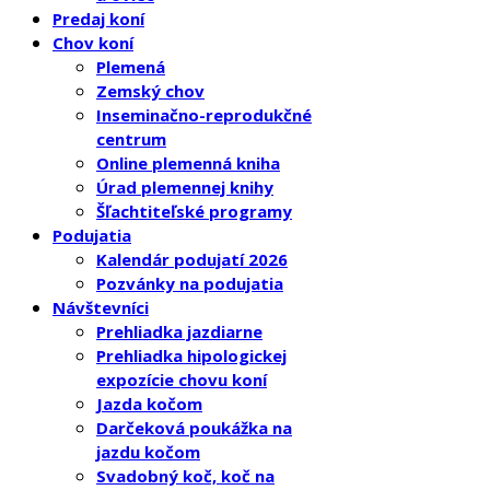
Predaj koní
Chov koní
Plemená
Zemský chov
Inseminačno-reprodukčné
centrum
Online plemenná kniha
Úrad plemennej knihy
Šľachtiteľské programy
Podujatia
Kalendár podujatí 2026
Pozvánky na podujatia
Návštevníci
Prehliadka jazdiarne
Prehliadka hipologickej
expozície chovu koní
Jazda kočom
Darčeková poukážka na
jazdu kočom
Svadobný koč, koč na