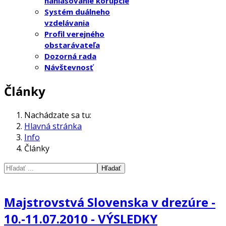
nahlasovanie korupcie
Systém duálneho
vzdelávania
Profil verejného
obstarávateľa
Dozorná rada
Návštevnosť
Články
Nachádzate sa tu:
Hlavná stránka
Info
Články
Hľadať
Majstrovstvá Slovenska v drezúre -
10.-11.07.2010 - VÝSLEDKY