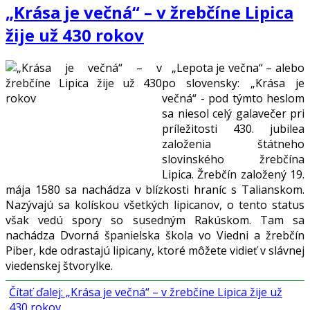
„Krása je večná“ – v žrebčíne Lipica
žije už 430 rokov
„Lepota je večna“ – alebo
po slovensky: „Krása je
večná“ - pod týmto heslom
sa niesol celý galavečer pri
príležitosti 430. jubilea
založenia štátneho
slovinského žrebčína
Lipica. Žrebčín založený 19.
mája 1580 sa nachádza v blízkosti hraníc s Talianskom.
Nazývajú sa kolískou všetkých lipicanov, o tento status
však vedú spory so susedným Rakúskom. Tam sa
nachádza Dvorná španielska škola vo Viedni a žrebčín
Piber, kde odrastajú lipicany, ktoré môžete vidieť v slávnej
viedenskej štvorylke.
Čítať ďalej: „Krása je večná“ – v žrebčíne Lipica žije už
430 rokov