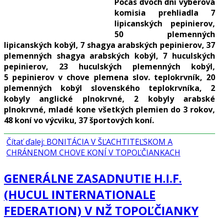
Počas dvoch dní výberová
komisia prehliadla 7
lipicanských pepinierov,
50 plemenných
lipicanských kobýl, 7 shagya arabských pepinierov, 37
plemenných shagya arabských kobýl, 7 huculských
pepinierov, 23 huculských plemenných kobýl,
5 pepinierov v chove plemena slov. teplokrvník, 20
plemenných kobýl slovenského teplokrvníka, 2
kobyly anglické plnokrvné, 2 kobyly arabské
plnokrvné, mladé kone všetkých plemien do 3 rokov,
48 koní vo výcviku, 37 športových koní.
Čítať ďalej: BONITÁCIA V ŠĽACHTITEĽSKOM A
CHRÁNENOM CHOVE KONÍ V TOPOĽČIANKACH
GENERÁLNE ZASADNUTIE H.I.F.
(HUCUL INTERNATIONALE
FEDERATION) V NŽ TOPOĽČIANKY