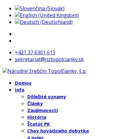
+421 37 6301 613
sekretariat@nztopolcianky.sk
Domov
Info
Dôležité oznamy
Články
Zaujímavosti
História
Štatút PK
Chov hovädzieho dobytka
a oviec