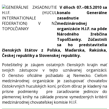
V dňoch 07.–08.5.2010 sa
konalo Generálne
zasadnutie
medzinárodnej
organizácie H.I.F. na pôde
Národného žrebčína
Topoľčianky. Zúčastnili
sa ho predstavitelia
členských štátov z Poľska, Maďarska, Rakúska,
Českej republiky a Slovenskej republiky.
Potešiteľný je záujem ostatných členských krajín mať
svojich zástupcov v tejto uznávanej organizácii.
O členstvo oficiálne požiadalo aj Nemecko. Cieľom
medzinárodnej organizácie je zastupovať chovateľov
čistokrvných huculských koní, pričom dôraz je kladený na
prísne podmienky pre zaraďovanie jedincov do
plemennej knihy na základe presne vymedzených kritérií
medzinárodnej chovateľskej komisie H.I.F.