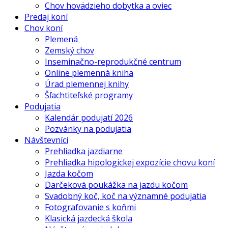
Chov hovädzieho dobytka a oviec
Predaj koní
Chov koní
Plemená
Zemský chov
Inseminačno-reprodukčné centrum
Online plemenná kniha
Úrad plemennej knihy
Šľachtiteľské programy
Podujatia
Kalendár podujatí 2026
Pozvánky na podujatia
Návštevníci
Prehliadka jazdiarne
Prehliadka hipologickej expozície chovu koní
Jazda kočom
Darčeková poukážka na jazdu kočom
Svadobný koč, koč na významné podujatia
Fotografovanie s koňmi
Klasická jazdecká škola