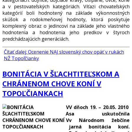
kategóriách: dojnice, dojčiace kravy, ošípané, ovce, kone
a v pestovateľských kategóriách. Víťazi chovateľských
kategórií boli hodnotený na základe výkonnostných
skúšok a rodokmeňovej hodnoty, ktorá poskytuje
komplexný obraz o jedincovi na základe jeho vlastného
hodnotenia a hodnotenia jeho predkov v štyroch
predchádzajúcich generáciách.
Čítať ďalej: Ocenenie NAJ slovenský chov opäť v rukách
NŽ Topoľčianky
BONITÁCIA V ŠĽACHTITEĽSKOM A
CHRÁNENOM CHOVE KONÍ V
TOPOĽČIANKACH
V dňoch 19. – 20.05. 2010
sa uskutočnila
v Národnom žebčíne
jarná bonitácia koní.