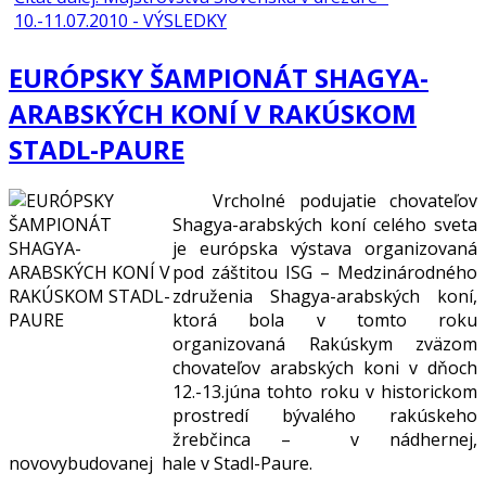
10.-11.07.2010 - VÝSLEDKY
EURÓPSKY ŠAMPIONÁT SHAGYA-
ARABSKÝCH KONÍ V RAKÚSKOM
STADL-PAURE
Vrcholné podujatie chovateľov
Shagya-arabských koní celého sveta
je európska výstava organizovaná
pod záštitou ISG – Medzinárodného
združenia Shagya-arabských koní,
ktorá bola v tomto roku
organizovaná Rakúskym zväzom
chovateľov arabských koni v dňoch
12.-13.júna tohto roku v historickom
prostredí bývalého rakúskeho
žrebčinca – v nádhernej,
novovybudovanej hale v Stadl-Paure.