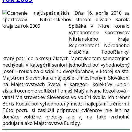
Dňa 16. apríla 2010 sa
v starom divadle Karola
Spišáka v Nitre konalo
vyhodnotenie športovcov
Nitrianskeho kraja.
Reprezentanti Národného
žrebčína Topoľčianky,
ktorý patrí do okresu Zlatých Moraviec tam samozrejme
nechýbali. V kategórii seniori jednotlivci bol vyhodnotený
Josef Hrouda za disciplínu dvojzáprahov, v ktorej sa stal
Majstrom Slovenska a najlepšie umiestneným Slovákom
na Majstrovstvách Sveta. V kategórii kolektívy juniori
získali ocenenie voltižéri Tomáš Malý a Ivana Kozolková –
víťazi Majstrovstiev Slovenska vo voltíži dvojíc. Ich tréner
Boris Kodak bol vyhodnotený medzi najlepšími trénermi.
Túto poctu si zaslúžil prípravou cvičencov nie len na
domáce voltížne preteky, ale aj na také vrcholné
podujatia ako Majstrovstvá Európy.