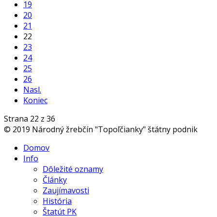
19
20
21
22
23
24
25
26
Nasl.
Koniec
Strana 22 z 36
© 2019 Národný žrebčín "Topoľčianky" štátny podnik
Domov
Info
Dôležité oznamy
Články
Zaujímavosti
História
Štatút PK