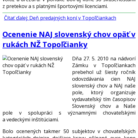
z pretekov a s platnými športovými licenciami.
Čítať ďalej: Deň predajných koní v Topoľčiankach
Ocenenie NAJ slovenský chov opäť v
rukách NŽ Topoľčianky
Dňa 27. 5. 2010 na nádvorí
Zámku v Topoľčiankach
prebehol už šiesty ročník
odovzdávania cien NAJ
slovenský chov a NAJ naše
pole, ktorý organizuje
vydavateľský tím časopisov
Slovenský chov a Naše
pole v spolupráci s významnými chovateľskými
a vedeckými inštitúciami.
Bolo ocenených takmer 50 subjektov v chovateľských