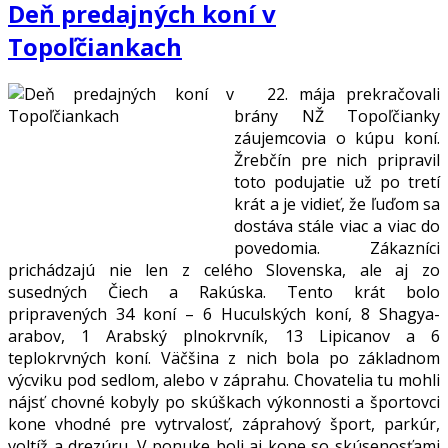
Deň predajných koní v
Topoľčiankach
22. mája prekračovali
brány NŽ Topoľčianky
záujemcovia o kúpu koní.
Žrebčín pre nich pripravil
toto podujatie už po tretí
krát a je vidieť, že ľuďom sa
dostáva stále viac a viac do
povedomia. Zákazníci
prichádzajú nie len z celého Slovenska, ale aj zo
susedných Čiech a Rakúska. Tento krát bolo
pripravených 34 koní – 6 Huculských koní, 8 Shagya-
arabov, 1 Arabský plnokrvník, 13 Lipicanov a 6
teplokrvných koní. Väčšina z nich bola po základnom
výcviku pod sedlom, alebo v záprahu. Chovatelia tu mohli
nájsť chovné kobyly po skúškach výkonnosti a športovci
kone vhodné pre vytrvalosť, záprahový šport, parkúr,
voltíž a drezúru. V ponuke boli aj kone so skúsenosťami