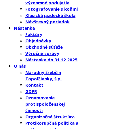
významné podujatia
Fotografovanie s koňmi
Klasická jazdecká škola
Návštevný poriadok
Nástenka
Faktúry
Objednávky
Obchodné súťaže
Výročné správy
Nástenka do 31.12.2025
O nás
Národný žrebčín
Topoľčianky, š.p.
Kontakt
GDPR
Oznamovanie
protispoločenskej
činnosti
Organizačná štruktúra
Protikorupčná politika a