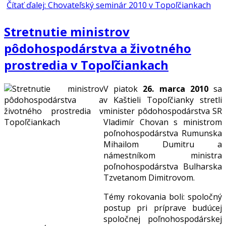
Čítať ďalej: Chovateľský seminár 2010 v Topoľčiankach
Stretnutie ministrov
pôdohospodárstva a životného
prostredia v Topoľčiankach
V piatok
26. marca 2010
sa
v Kaštieli Topoľčianky stretli
minister pôdohospodárstva SR
Vladimír Chovan s ministrom
poľnohospodárstva Rumunska
Mihailom Dumitru a
námestníkom ministra
poľnohospodárstva Bulharska
Tzvetanom Dimitrovom.
Témy rokovania boli: spoločný
postup pri príprave budúcej
spoločnej poľnohospodárskej