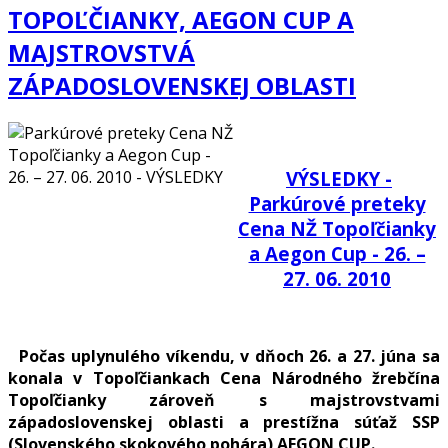
TOPOĽČIANKY, AEGON CUP A
MAJSTROVSTVÁ
ZÁPADOSLOVENSKEJ OBLASTI
VÝSLEDKY -
Parkúrové preteky
Cena NŽ Topoľčianky
a Aegon Cup - 26. –
27. 06. 2010
Počas uplynulého víkendu, v dňoch 26. a 27. júna sa
konala v Topoľčiankach Cena Národného žrebčína
Topoľčianky zároveň s majstrovstvami
západoslovenskej oblasti a prestížna súťaž SSP
(Slovenského skokového pohára) AEGON CUP.