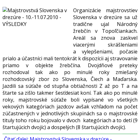
Organizácie majstrovstiev
Slovenska v drezúre sa už
tradične ujal Národný
žrebčín v Topoľčiankach.
Areál sa znova zaskvel
viacerými skrášleniami
a vylepšeniami, počasie
prialo a účastníci mali tentokrát k dispozícii aj stravovanie
priamo v objekte žrebčína. Dvojdňové preteky
rozhodoval tak ako po minulé roky zmiešaný
rozhodcovský zbor zo Slovenska, Čiech a Maďarska.
Jazdili sa súťaže od stupňa obtiažnosti Z až po T a na
štarte sa zišlo takmer šesťdesiat koní. Tak ako po minulé
roky, majstrovské súťaže boli vypísané vo všetkých
vekových kategóriach jazdcov avšak vzhľadom na počet
zúčastnených v jednotlivých skupinách sa o majstrovské
tituly toho roku bojovalo v dvoch kategóriach a to detí (9
štartujúcich dvojíc) a dospelých (8 štartujúcich dvojíc).
Čítať ďalej: Majstrovstvá Slovenska v drezúre -