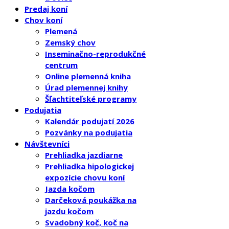
Predaj koní
Chov koní
Plemená
Zemský chov
Inseminačno-reprodukčné
centrum
Online plemenná kniha
Úrad plemennej knihy
Šľachtiteľské programy
Podujatia
Kalendár podujatí 2026
Pozvánky na podujatia
Návštevníci
Prehliadka jazdiarne
Prehliadka hipologickej
expozície chovu koní
Jazda kočom
Darčeková poukážka na
jazdu kočom
Svadobný koč, koč na