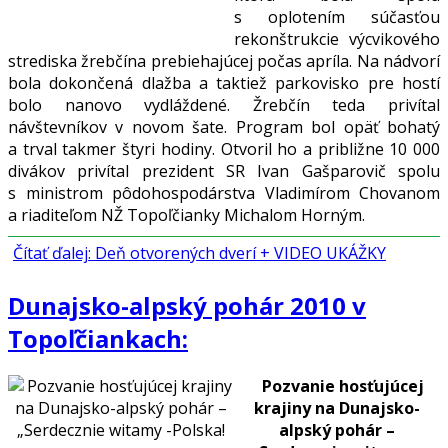
s oplotením súčasťou
rekonštrukcie výcvikového
strediska žrebčína prebiehajúcej počas apríla. Na nádvorí
bola dokončená dlažba a taktiež parkovisko pre hostí
bolo nanovo vydláždené. Žrebčín teda privítal
návštevníkov v novom šate. Program bol opäť bohatý
a trval takmer štyri hodiny. Otvoril ho a približne 10 000
divákov privítal prezident SR Ivan Gašparovič spolu
s ministrom pôdohospodárstva Vladimírom Chovanom
a riaditeľom NŽ Topoľčianky Michalom Horným.
Čítať ďalej: Deň otvorených dverí + VIDEO UKÁŽKY
Dunajsko-alpský pohár 2010 v
Topoľčiankach:
Pozvanie hosťujúcej
krajiny na Dunajsko-
alpský pohár –