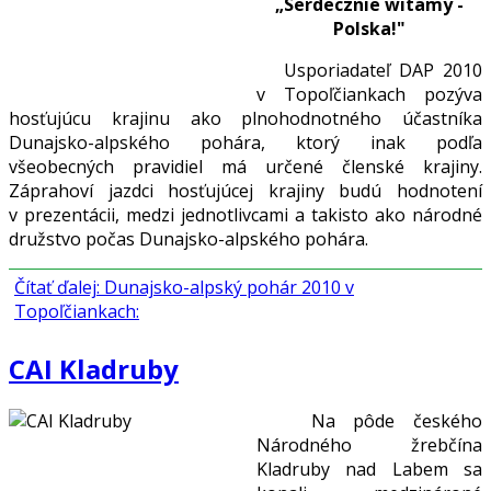
„Serdecznie witamy -
Polska!"
Usporiadateľ DAP 2010
v Topoľčiankach pozýva
hosťujúcu krajinu ako plnohodnotného účastníka
Dunajsko-alpského pohára, ktorý inak podľa
všeobecných pravidiel má určené členské krajiny.
Záprahoví jazdci hosťujúcej krajiny budú hodnotení
v prezentácii, medzi jednotlivcami a takisto ako národné
družstvo počas Dunajsko-alpského pohára.
Čítať ďalej: Dunajsko-alpský pohár 2010 v
Topoľčiankach:
CAI Kladruby
Na pôde českého
Národného žrebčína
Kladruby nad Labem sa