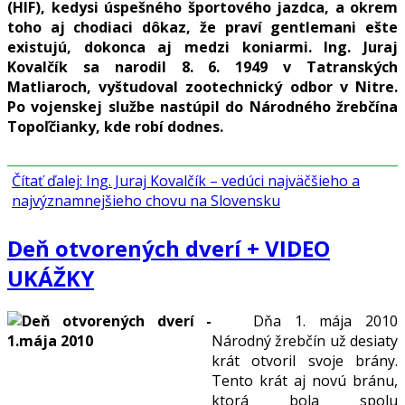
(HIF), kedysi úspešného športového jazdca, a okrem
toho aj chodiaci dôkaz, že praví gentlemani ešte
existujú, dokonca aj medzi koniarmi. Ing. Juraj
Kovalčík sa narodil 8. 6. 1949 v Tatranských
Matliaroch, vyštudoval zootechnický odbor v Nitre.
Po vojenskej službe nastúpil do Národného žrebčína
Topoľčianky, kde robí dodnes.
Čítať ďalej: Ing. Juraj Kovalčík – vedúci najväčšieho a
najvýznamnejšieho chovu na Slovensku
Deň otvorených dverí + VIDEO
UKÁŽKY
Dňa 1. mája 2010
Národný žrebčín už desiaty
krát otvoril svoje brány.
Tento krát aj novú bránu,
ktorá bola spolu