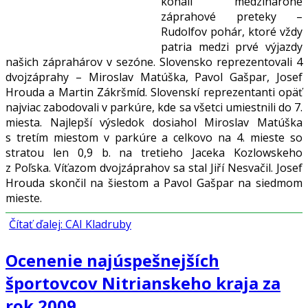
konali medzinároné
záprahové preteky –
Rudolfov pohár, ktoré vždy
patria medzi prvé výjazdy
našich záprahárov v sezóne. Slovensko reprezentovali 4
dvojzáprahy – Miroslav Matúška, Pavol Gašpar, Josef
Hrouda a Martin Zákršmíd. Slovenskí reprezentanti opäť
najviac zabodovali v parkúre, kde sa všetci umiestnili do 7.
miesta. Najlepší výsledok dosiahol Miroslav Matúška
s tretím miestom v parkúre a celkovo na 4. mieste so
stratou len 0,9 b. na tretieho Jaceka Kozlowskeho
z Poľska. Víťazom dvojzáprahov sa stal Jiří Nesvačil. Josef
Hrouda skončil na šiestom a Pavol Gašpar na siedmom
mieste.
Čítať ďalej: CAI Kladruby
Ocenenie najúspešnejších
športovcov Nitrianskeho kraja za
rok 2009