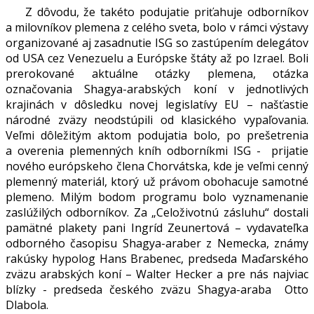
Z dôvodu, že takéto podujatie priťahuje odborníkov
a milovníkov plemena z celého sveta, bolo v rámci výstavy
organizované aj zasadnutie ISG so zastúpením delegátov
od USA cez Venezuelu a Európske štáty až po Izrael. Boli
prerokované aktuálne otázky plemena, otázka
označovania Shagya-arabských koní v jednotlivých
krajinách v dôsledku novej legislatívy EU – našťastie
národné zväzy neodstúpili od klasického vypaľovania.
Veľmi dôležitým aktom podujatia bolo, po prešetrenia
a overenia plemenných kníh odborníkmi ISG - prijatie
nového európskeho člena Chorvátska, kde je veľmi cenný
plemenný materiál, ktorý už právom obohacuje samotné
plemeno. Milým bodom programu bolo vyznamenanie
zaslúžilých odborníkov. Za „Celoživotnú zásluhu“ dostali
pamätné plakety pani Ingríd Zeunertová – vydavateľka
odborného časopisu Shagya-araber z Nemecka, známy
rakúsky hypolog Hans Brabenec, predseda Maďarského
zväzu arabských koní – Walter Hecker a pre nás najviac
blízky - predseda českého zväzu Shagya-araba Otto
Dlabola.