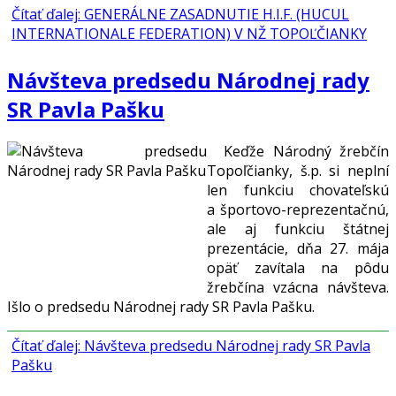
Čítať ďalej: GENERÁLNE ZASADNUTIE H.I.F. (HUCUL
INTERNATIONALE FEDERATION) V NŽ TOPOĽČIANKY
Návšteva predsedu Národnej rady
SR Pavla Pašku
Keďže Národný žrebčín
Topoľčianky, š.p. si neplní
len funkciu chovateľskú
a športovo-reprezentačnú,
ale aj funkciu štátnej
prezentácie, dňa 27. mája
opäť zavítala na pôdu
žrebčína vzácna návšteva.
Išlo o predsedu Národnej rady SR Pavla Pašku.
Čítať ďalej: Návšteva predsedu Národnej rady SR Pavla
Pašku