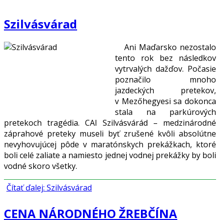
Szilvásvárad
Ani Maďarsko nezostalo
tento rok bez následkov
vytrvalých dažďov. Počasie
poznačilo mnoho
jazdeckých pretekov,
v Mezőhegyesi sa dokonca
stala na parkúrových
pretekoch tragédia. CAI Szilvásvárád – medzinárodné
záprahové preteky museli byť zrušené kvôli absolútne
nevyhovujúcej pôde v maratónskych prekážkach, ktoré
boli celé zaliate a namiesto jednej vodnej prekážky by boli
vodné skoro všetky.
Čítať ďalej: Szilvásvárad
CENA NÁRODNÉHO ŽREBČÍNA