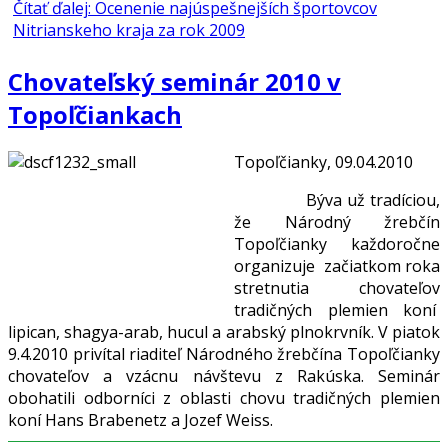
Čítať ďalej: Ocenenie najúspešnejších športovcov
Nitrianskeho kraja za rok 2009
Chovateľský seminár 2010 v
Topoľčiankach
Topoľčianky, 09.04.2010
Býva už tradíciou,
že Národný žrebčín
Topoľčianky každoročne
organizuje začiatkom roka
stretnutia chovateľov
tradičných plemien koní
lipican, shagya-arab, hucul a arabský plnokrvník. V piatok
9.4.2010 privítal riaditeľ Národného žrebčína Topoľčianky
chovateľov a vzácnu návštevu z Rakúska. Seminár
obohatili odborníci z oblasti chovu tradičných plemien
koní Hans Brabenetz a Jozef Weiss.