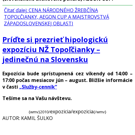
Čítať ďalej: CENA NÁRODNÉHO ŽREBČÍNA
TOPOĽČIANKY, AEGON CUP A MAJSTROVSTVÁ
ZÁPADOSLOVENSKEJ OBLASTI
Príďte si prezrieť hipologickú
expozíciu NŽ Topoľčianky –
jedinečnú na Slovensku
Expozícia bude sprístupnená cez víkendy od 14:00 –
17:00 počas mesiacov jún – august. Bližšie informácie
v časti
„Služby-cenník“
Tešíme sa na Vašu návštevu.
expozicia/expozicia
{wmv}2010/
{/wmv}
AUTOR: KAMIL ŠULKO