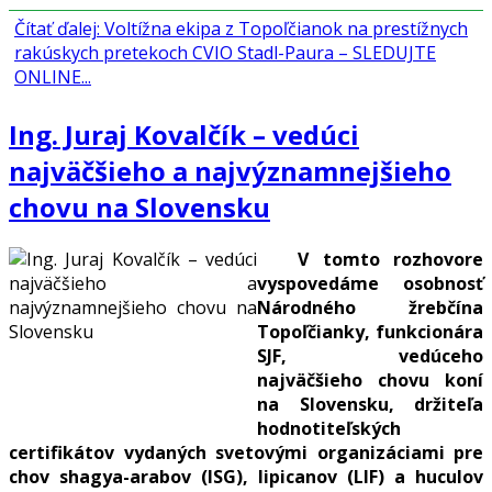
Čítať ďalej: Voltížna ekipa z Topoľčianok na prestížnych
rakúskych pretekoch CVIO Stadl-Paura – SLEDUJTE
ONLINE...
Ing. Juraj Kovalčík – vedúci
najväčšieho a najvýznamnejšieho
chovu na Slovensku
V tomto rozhovore
vyspovedáme osobnosť
Národného žrebčína
Topoľčianky, funkcionára
SJF, vedúceho
najväčšieho chovu koní
na Slovensku, držiteľa
hodnotiteľských
certifikátov vydaných svetovými organizáciami pre
chov shagya-arabov (ISG), lipicanov (LIF) a huculov