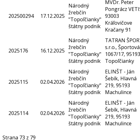
MVDr. Peter
Národný
Pongrácz VETI
žrebčín
202500294
17.12.2025
93003
"Topoľčianky"
Kráľovičove
štátny podnik
Kračany 91
Národný
TATRAN ŠPOR
žrebčín
s.r.o., Športová
2025176
16.12.2025
"Topoľčianky"
1067/17, 9519
štátny podnik
Topoľčianky
Národný
ELINŠT - Ján
žrebčín
Šebík, Hlavná
2025115
02.04.2026
"Topoľčianky"
219, 95193
štátny podnik
Machulince
Národný
ELINŠT - Ján
žrebčín
Šebík, Hlavná
2025114
02.04.2026
"Topoľčianky"
219, 95193
štátny podnik
Machulince
Strana 73 z 79