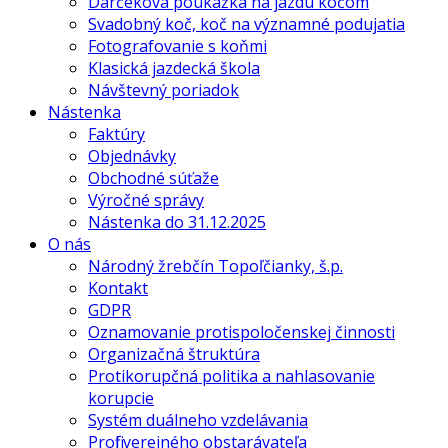
Darčeková poukážka na jazdu kočom
Svadobný koč, koč na významné podujatia
Fotografovanie s koňmi
Klasická jazdecká škola
Návštevný poriadok
Nástenka
Faktúry
Objednávky
Obchodné súťaže
Výročné správy
Nástenka do 31.12.2025
O nás
Národný žrebčín Topoľčianky, š.p.
Kontakt
GDPR
Oznamovanie protispoločenskej činnosti
Organizačná štruktúra
Protikorupčná politika a nahlasovanie
korupcie
Systém duálneho vzdelávania
Profil verejného obstarávateľa