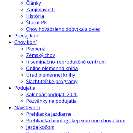
Články
Zaujímavosti
História
Štatút PK
Chov hovädzieho dobytka a oviec
Predaj koní
Chov koní
Plemená
Zemský chov
Inseminačno-reprodukčné centrum
Online plemenná kniha
Úrad plemennej knihy
Šľachtiteľské programy
Podujatia
Kalendár podujatí 2026
Pozvánky na podujatia
Návštevníci
Prehliadka jazdiarne
Prehliadka hipologickej expozície chovu koní
Jazda kočom