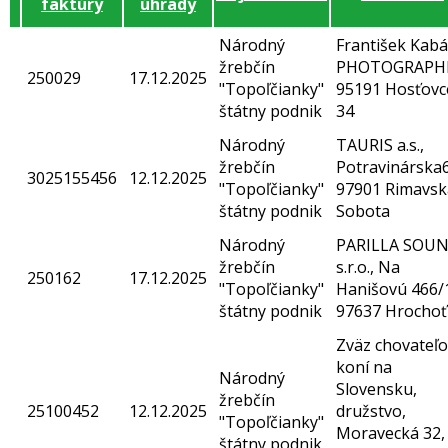
faktúry
úhrady
Národný
František Kabá
žrebčín
PHOTOGRAPH
250029
17.12.2025
"Topoľčianky"
95191 Hosťovc
štátny podnik
34
Národný
TAURIS a.s.,
žrebčín
Potravinárska6
3025155456
12.12.2025
"Topoľčianky"
97901 Rimavsk
štátny podnik
Sobota
Národný
PARILLA SOU
žrebčín
s.r.o., Na
250162
17.12.2025
"Topoľčianky"
Hanišovú 466/
štátny podnik
97637 Hrochoť
Zväz chovateľo
koní na
Národný
Slovensku,
žrebčín
25100452
12.12.2025
družstvo,
"Topoľčianky"
Moravecká 32,
štátny podnik