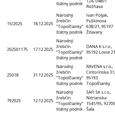
124, 04801
štátny podnik
Rožňava
Národný
Ivan Poljak,
žrebčín
Puškinova
15/2025
18.12.2025
"Topoľčianky"
638/21, 95197
štátny podnik
Žitavany
Národný
žrebčín
DANA K s.r.o.,
202501175
17.12.2025
"Topoľčianky"
95192 Lovce 2
štátny podnik
Národný
RAVENA s.r.o.,
žrebčín
Cintorínska 31
25018
31.12.2025
"Topoľčianky"
95193
štátny podnik
Topoľčianky
Národný
SAFI SK s.r.o.,
žrebčín
Nitrianska
792025
12.12.2025
"Topoľčianky"
1541/95, 9270
štátny podnik
Šaľa