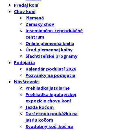
Predaj koní
Chov koní
Plemená
Zemský chov
Inseminačno-reprodukčné
centrum
Online plemenná kniha
Úrad plemennej knihy
Šľachtiteľské programy
Podujatia
Kalendár podujatí 2026
Pozvánky na podujatia
Návštevníci
Prehliadka jazdiarne
Prehliadka hipologickej
expozície chovu koní
Jazda kočom
Darčeková poukážka na
jazdu kočom
Svadobný koč, koč na