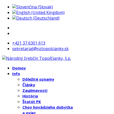
+421 37 6301 613
sekretariat@nztopolcianky.sk
Domov
Info
Dôležité oznamy
Články
Zaujímavosti
História
Štatút PK
Chov hovädzieho dobytka
a oviec