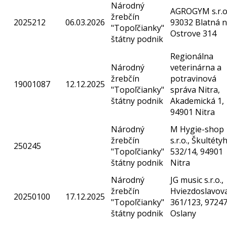
Národný
AGROGYM s.r.o.
žrebčín
2025212
06.03.2026
93032 Blatná 
"Topoľčianky"
Ostrove 314
štátny podnik
Regionálna
Národný
veterinárna a
žrebčín
potravinová
19001087
12.12.2025
"Topoľčianky"
správa Nitra,
štátny podnik
Akademická 1,
94901 Nitra
Národný
M Hygie-shop
žrebčín
s.r.o., Škultéty
250245
"Topoľčianky"
532/14, 94901
štátny podnik
Nitra
Národný
JG music s.r.o.,
žrebčín
Hviezdoslavov
20250100
17.12.2025
"Topoľčianky"
361/123, 9724
štátny podnik
Oslany