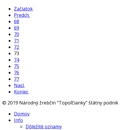
Začiatok
Predch.
68
69
70
71
72
73
74
75
76
77
Nasl.
Koniec
© 2019 Národný žrebčín "Topoľčianky" štátny podnik
Domov
Info
Dôležité oznamy