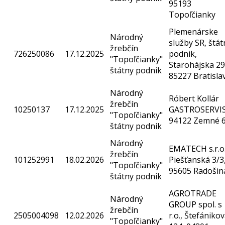
95193
Topoľčianky
Plemenárske
Národný
služby SR, štát
žrebčín
726250086
17.12.2025
podnik,
"Topoľčianky"
Starohájska 29
štátny podnik
85227 Bratisla
Národný
Róbert Kollár
žrebčín
10250137
17.12.2025
GASTROSERVIS
"Topoľčianky"
94122 Zemné 
štátny podnik
Národný
EMATECH s.r.o.
žrebčín
101252991
18.02.2026
Piešťanská 3/3
"Topoľčianky"
95605 Radošin
štátny podnik
AGROTRADE
Národný
GROUP spol. s
žrebčín
2505004098
12.02.2026
r.o., Štefániko
"Topoľčianky"