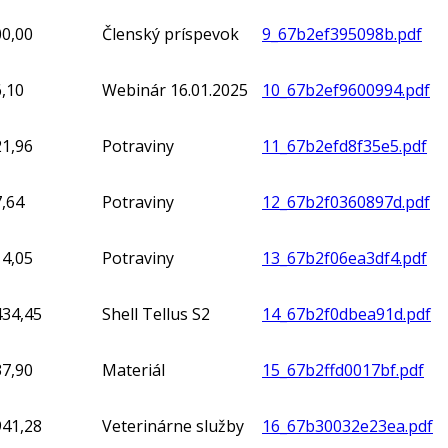
00,00
Členský príspevok
9_67b2ef395098b.pdf
,10
Webinár 16.01.2025
10_67b2ef9600994.pdf
21,96
Potraviny
11_67b2efd8f35e5.pdf
,64
Potraviny
12_67b2f0360897d.pdf
14,05
Potraviny
13_67b2f06ea3df4.pdf
434,45
Shell Tellus S2
14_67b2f0dbea91d.pdf
37,90
Materiál
15_67b2ffd0017bf.pdf
941,28
Veterinárne služby
16_67b30032e23ea.pdf