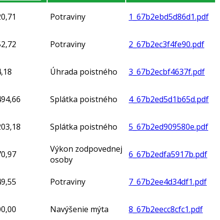
20,71
Potraviny
1_67b2ebd5d86d1.pdf
52,72
Potraviny
2_67b2ec3f4fe90.pdf
,18
Úhrada poistného
3_67b2ecbf4637f.pdf
494,66
Splátka poistného
4_67b2ed5d1b65d.pdf
203,18
Splátka poistného
5_67b2ed909580e.pdf
Výkon zodpovednej
70,97
6_67b2edfa5917b.pdf
osoby
49,55
Potraviny
7_67b2ee4d34df1.pdf
00,00
Navýšenie mýta
8_67b2eecc8cfc1.pdf