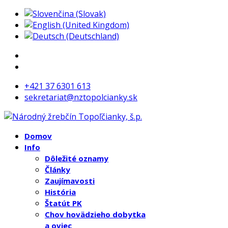
+421 37 6301 613
sekretariat@nztopolcianky.sk
Domov
Info
Dôležité oznamy
Články
Zaujímavosti
História
Štatút PK
Chov hovädzieho dobytka
a oviec