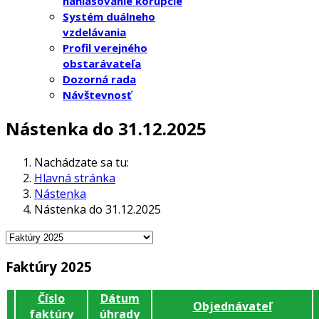
nahlasovanie korupcie
Systém duálneho
vzdelávania
Profil verejného
obstarávateľa
Dozorná rada
Návštevnosť
Nástenka do 31.12.2025
Nachádzate sa tu:
Hlavná stránka
Nástenka
Nástenka do 31.12.2025
Faktúry 2025
Číslo
Dátum
Objednávateľ
faktúry
úhrady