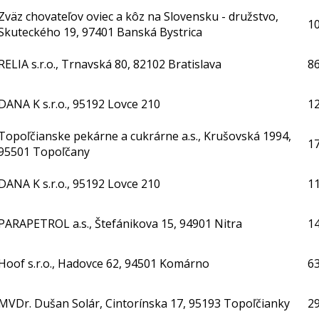
Zväz chovateľov oviec a kôz na Slovensku - družstvo,
1
Skuteckého 19, 97401 Banská Bystrica
RELIA s.r.o., Trnavská 80, 82102 Bratislava
86
DANA K s.r.o., 95192 Lovce 210
1
Topoľčianske pekárne a cukrárne a.s., Krušovská 1994,
17
95501 Topoľčany
DANA K s.r.o., 95192 Lovce 210
1
PARAPETROL a.s., Štefánikova 15, 94901 Nitra
1
Hoof s.r.o., Hadovce 62, 94501 Komárno
6
MVDr. Dušan Solár, Cintorínska 17, 95193 Topoľčianky
2