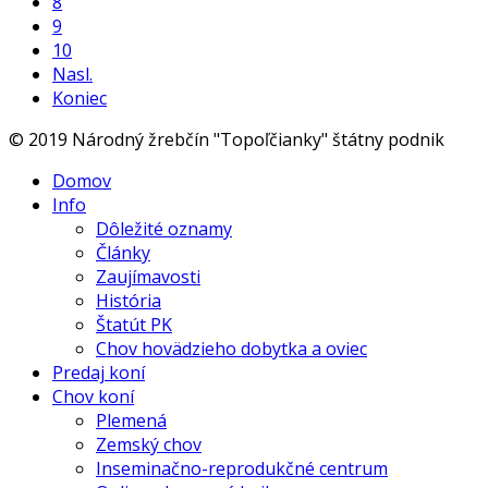
8
9
10
Nasl.
Koniec
© 2019 Národný žrebčín "Topoľčianky" štátny podnik
Domov
Info
Dôležité oznamy
Články
Zaujímavosti
História
Štatút PK
Chov hovädzieho dobytka a oviec
Predaj koní
Chov koní
Plemená
Zemský chov
Inseminačno-reprodukčné centrum