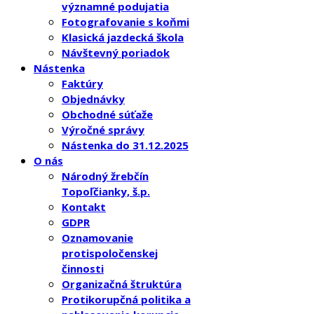
významné podujatia
Fotografovanie s koňmi
Klasická jazdecká škola
Návštevný poriadok
Nástenka
Faktúry
Objednávky
Obchodné súťaže
Výročné správy
Nástenka do 31.12.2025
O nás
Národný žrebčín
Topoľčianky, š.p.
Kontakt
GDPR
Oznamovanie
protispoločenskej
činnosti
Organizačná štruktúra
Protikorupčná politika a