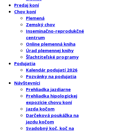
Predaj koní
Chov koní
Plemená
Zemský chov
Inseminačno-reprodukčné
centrum
Online plemenná kniha
Úrad plemennej knihy
Šľachtiteľské programy
Podujatia
Kalendár podujatí 2026
Pozvánky na podujatia
Návštevníci
Prehliadka jazdiarne
Prehliadka hipologickej
expozície chovu koní
Jazda kočom
Darčeková poukážka na
jazdu kočom
Svadobný koč, koč na