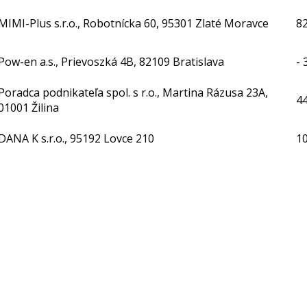
MIMI-Plus s.r.o., Robotnícka 60, 95301 Zlaté Moravce
82
Pow-en a.s., Prievoszká 4B, 82109 Bratislava
- 
Poradca podnikateľa spol. s r.o., Martina Rázusa 23A,
4
01001 Žilina
DANA K s.r.o., 95192 Lovce 210
1