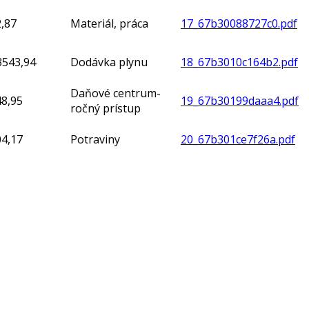
,87
Materiál, práca
17_67b30088727c0.pdf
3543,94
Dodávka plynu
18_67b3010c164b2.pdf
Daňové centrum-
48,95
19_67b30199daaa4.pdf
ročný prístup
04,17
Potraviny
20_67b301ce7f26a.pdf