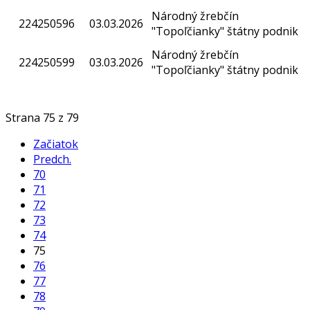
Národný žrebčín
224250596
03.03.2026
"Topoľčianky" štátny podnik
Národný žrebčín
224250599
03.03.2026
"Topoľčianky" štátny podnik
Strana 75 z 79
Začiatok
Predch.
70
71
72
73
74
75
76
77
78