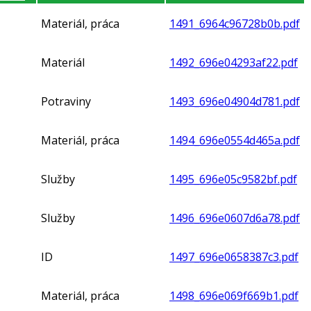
Materiál, práca
1491_6964c96728b0b.pdf
Materiál
1492_696e04293af22.pdf
Potraviny
1493_696e04904d781.pdf
Materiál, práca
1494_696e0554d465a.pdf
Služby
1495_696e05c9582bf.pdf
Služby
1496_696e0607d6a78.pdf
ID
1497_696e0658387c3.pdf
Materiál, práca
1498_696e069f669b1.pdf