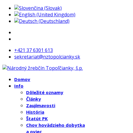
+421 37 6301 613
sekretariat@nztopolcianky.sk
Domov
Info
Dôležité oznamy
Články
Zaujímavosti
História
Štatút PK
Chov hovädzieho dobytka
a oviec