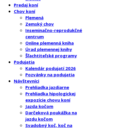
Predaj koní
Chov koní
Plemená
Zemský chov
Inseminačno-reprodukčné
centrum
Online plemenná kniha
Úrad plemennej knihy
Šľachtiteľské programy
Podujatia
Kalendár podujatí 2026
Pozvánky na podujatia
Návštevníci
Prehliadka jazdiarne
Prehliadka hipologickej
expozície chovu koní
Jazda kočom
Darčeková poukážka na
jazdu kočom
Svadobný koč, koč na