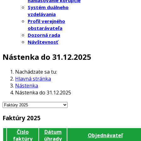
nahlasovanie korupcie
Systém duálneho
vzdelávania
Profil verejného
obstarávateľa
Dozorná rada
Návštevnosť
Nástenka do 31.12.2025
Nachádzate sa tu:
Hlavná stránka
Nástenka
Nástenka do 31.12.2025
Faktúry 2025
Číslo
Dátum
Objednávateľ
faktúry
úhrady