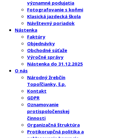
významné podujatia
Fotografovanie s koňmi
Klasická jazdecká škola
Návštevný poriadok
Nástenka
Faktúry
Objednávky
Obchodné súťaže
Výročné správy
Nástenka do 31.12.2025
O nás
Národný žrebčín
Topoľčianky, š.p.
Kontakt
GDPR
Oznamovanie
protispoločenskej
činnosti
Organizačná štruktúra
Protikorupčná politika a