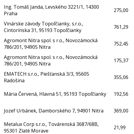
Ing. Tomáš Janda, Levského 3221/1, 14300
275,00
Praha
Vinárske závody Topoľčianky, s.r.o.,
761,29
Cintorínska 31, 95193 Topoľčianky
Agromont Nitra spol. s r.o., Novozámocká
752,45
786/201, 94905 Nitra
Agromont Nitra spol. s r.o., Novozámocká
175,37
786/201, 94905 Nitra
EMATECH s.r.o., Piešťanská 3/3, 95605
355,06
Radošina
Mária Červená, Hlavná 51, 95193 Topoľčianky
192,56
Jozef Urbánek, Damborského 7, 94901 Nitra
369,00
Metalux Corp s.r.o., Továrenská 3687/68B,
21,99
95301 Zlaté Morave