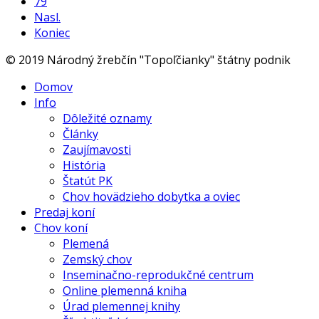
79
Nasl.
Koniec
© 2019 Národný žrebčín "Topoľčianky" štátny podnik
Domov
Info
Dôležité oznamy
Články
Zaujímavosti
História
Štatút PK
Chov hovädzieho dobytka a oviec
Predaj koní
Chov koní
Plemená
Zemský chov
Inseminačno-reprodukčné centrum
Online plemenná kniha
Úrad plemennej knihy