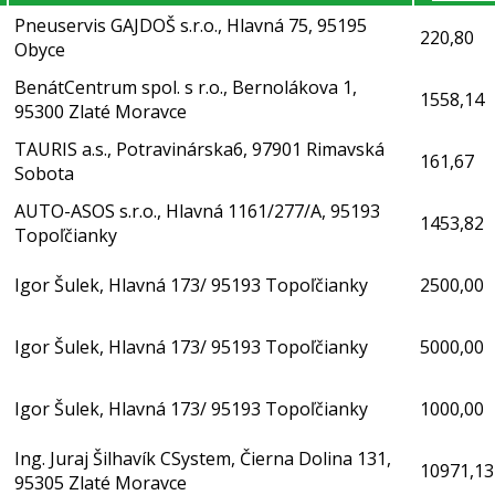
Pneuservis GAJDOŠ s.r.o., Hlavná 75, 95195
220,80
Obyce
BenátCentrum spol. s r.o., Bernolákova 1,
1558,14
95300 Zlaté Moravce
TAURIS a.s., Potravinárska6, 97901 Rimavská
161,67
Sobota
AUTO-ASOS s.r.o., Hlavná 1161/277/A, 95193
1453,82
Topoľčianky
Igor Šulek, Hlavná 173/ 95193 Topoľčianky
2500,00
Igor Šulek, Hlavná 173/ 95193 Topoľčianky
5000,00
Igor Šulek, Hlavná 173/ 95193 Topoľčianky
1000,00
Ing. Juraj Šilhavík CSystem, Čierna Dolina 131,
10971,13
95305 Zlaté Moravce