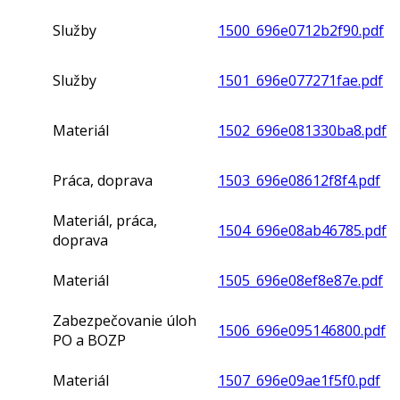
Služby
1500_696e0712b2f90.pdf
Služby
1501_696e077271fae.pdf
Materiál
1502_696e081330ba8.pdf
Práca, doprava
1503_696e08612f8f4.pdf
Materiál, práca,
1504_696e08ab46785.pdf
doprava
Materiál
1505_696e08ef8e87e.pdf
Zabezpečovanie úloh
1506_696e095146800.pdf
PO a BOZP
Materiál
1507_696e09ae1f5f0.pdf