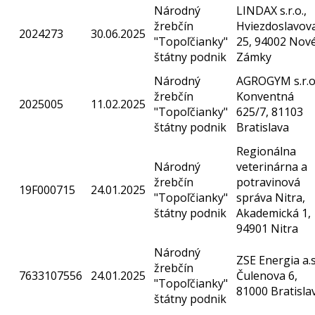
Národný
LINDAX s.r.o.,
žrebčín
Hviezdoslavov
2024273
30.06.2025
"Topoľčianky"
25, 94002 Nov
štátny podnik
Zámky
Národný
AGROGYM s.r.o.
žrebčín
Konventná
2025005
11.02.2025
"Topoľčianky"
625/7, 81103
štátny podnik
Bratislava
Regionálna
Národný
veterinárna a
žrebčín
potravinová
19F000715
24.01.2025
"Topoľčianky"
správa Nitra,
štátny podnik
Akademická 1,
94901 Nitra
Národný
ZSE Energia a.s
žrebčín
7633107556
24.01.2025
Čulenova 6,
"Topoľčianky"
81000 Bratisla
štátny podnik