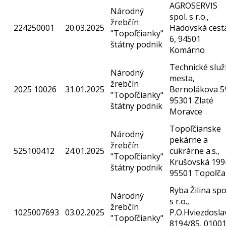
AGROSERVIS
Národný
spol. s r.o.,
žrebčín
224250001
20.03.2025
Hadovská cest
"Topoľčianky"
6, 94501
štátny podnik
Komárno
Technické služ
Národný
mesta,
žrebčín
2025 10026
31.01.2025
Bernolákova 5
"Topoľčianky"
95301 Zlaté
štátny podnik
Moravce
Topoľčianske
Národný
pekárne a
žrebčín
525100412
24.01.2025
cukrárne a.s.,
"Topoľčianky"
Krušovská 199
štátny podnik
95501 Topoľča
Ryba Žilina spo
Národný
s r.o.,
žrebčín
1025007693
03.02.2025
P.O.Hviezdosla
"Topoľčianky"
8194/85, 0100