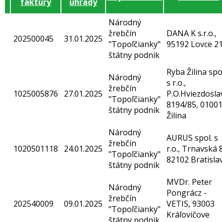
faktúry
úhrady
Národný
žrebčín
DANA K s.r.o.,
202500045
31.01.2025
"Topoľčianky"
95192 Lovce 2
štátny podnik
Ryba Žilina spo
Národný
s r.o.,
žrebčín
1025005876
27.01.2025
P.O.Hviezdosla
"Topoľčianky"
8194/85, 0100
štátny podnik
Žilina
Národný
AURUS spol. s
žrebčín
1020501118
24.01.2025
r.o., Trnavská 
"Topoľčianky"
82102 Bratisla
štátny podnik
MVDr. Peter
Národný
Pongrácz -
žrebčín
202540009
09.01.2025
VETIS, 93003
"Topoľčianky"
Kráľovičove
štátny podnik