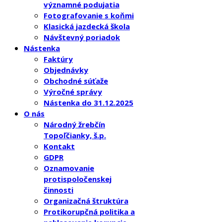
významné podujatia
Fotografovanie s koňmi
Klasická jazdecká škola
Návštevný poriadok
Nástenka
Faktúry
Objednávky
Obchodné súťaže
Výročné správy
Nástenka do 31.12.2025
O nás
Národný žrebčín
Topoľčianky, š.p.
Kontakt
GDPR
Oznamovanie
protispoločenskej
činnosti
Organizačná štruktúra
Protikorupčná politika a