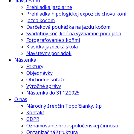
Návštevníci
Prehliadka jazdiarne
Prehliadka hipologickej expozície chovu koní
Jazda kočom
Darčeková poukážka na jazdu kočom
Svadobný koč, koč na významné podujatia
Fotografovanie s koňmi
Klasická jazdecká škola
Návštevný poriadok
Nástenka
Faktúry
Objednávky
Obchodné súťaže
Výročné správy
Nástenka do 31.12.2025
O nás
Národný žrebčín Topoľčianky, š.p.
Kontakt
GDPR
Oznamovanie protispoločenskej činnosti
Organizačná štruktúra