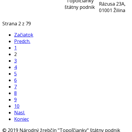
"Topoľčianky"
Rázusa 23A,
štátny podnik
01001 Žilina
Strana 2 z 79
Začiatok
Predch.
1
2
3
4
5
6
7
8
9
10
Nasl.
Koniec
© 2019 Národný žrebčín "Topoľčianky" štátny podnik