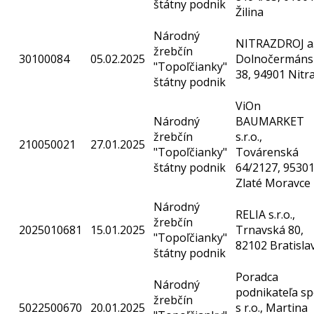
štátny podnik
Žilina
Národný
NITRAZDROJ a.
žrebčín
30100084
05.02.2025
Dolnočermáns
"Topoľčianky"
38, 94901 Nitr
štátny podnik
ViOn
Národný
BAUMARKET
žrebčín
s.r.o.,
210050021
27.01.2025
"Topoľčianky"
Továrenská
štátny podnik
64/2127, 9530
Zlaté Moravce
Národný
RELIA s.r.o.,
žrebčín
2025010681
15.01.2025
Trnavská 80,
"Topoľčianky"
82102 Bratisla
štátny podnik
Poradca
Národný
podnikateľa sp
žrebčín
5022500670
20.01.2025
s r.o., Martina