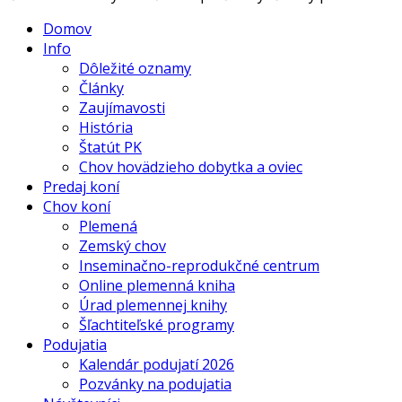
Domov
Info
Dôležité oznamy
Články
Zaujímavosti
História
Štatút PK
Chov hovädzieho dobytka a oviec
Predaj koní
Chov koní
Plemená
Zemský chov
Inseminačno-reprodukčné centrum
Online plemenná kniha
Úrad plemennej knihy
Šľachtiteľské programy
Podujatia
Kalendár podujatí 2026
Pozvánky na podujatia