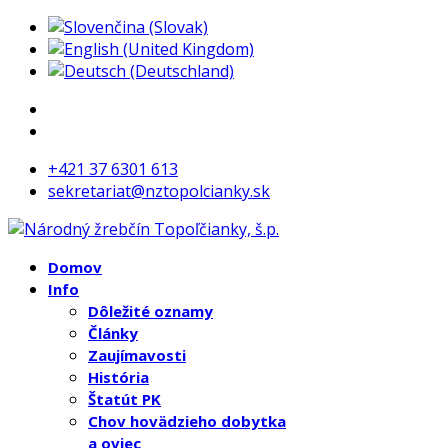
+421 37 6301 613
sekretariat@nztopolcianky.sk
Domov
Info
Dôležité oznamy
Články
Zaujímavosti
História
Štatút PK
Chov hovädzieho dobytka
a oviec