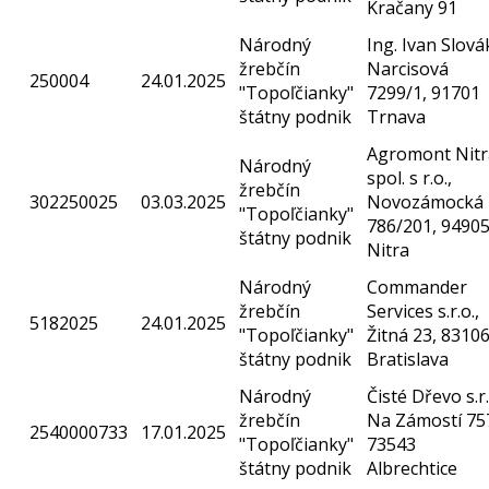
Kračany 91
Národný
Ing. Ivan Slová
žrebčín
Narcisová
250004
24.01.2025
"Topoľčianky"
7299/1, 91701
štátny podnik
Trnava
Agromont Nitr
Národný
spol. s r.o.,
žrebčín
302250025
03.03.2025
Novozámocká
"Topoľčianky"
786/201, 9490
štátny podnik
Nitra
Národný
Commander
žrebčín
Services s.r.o.,
5182025
24.01.2025
"Topoľčianky"
Žitná 23, 8310
štátny podnik
Bratislava
Národný
Čisté Dřevo s.r.
žrebčín
Na Zámostí 75
2540000733
17.01.2025
"Topoľčianky"
73543
štátny podnik
Albrechtice