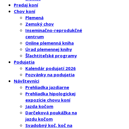
Predaj koní
Chov koní
Plemená
Zemský chov
Inseminačno-reprodukčné
centrum
Online plemenná kniha
Úrad plemennej knihy
Šľachtiteľské programy
Podujatia
Kalendár podujatí 2026
Pozvánky na podujatia
Návštevníci
Prehliadka jazdiarne
Prehliadka hipologickej
expozície chovu koní
Jazda kočom
Darčeková poukážka na
jazdu kočom
Svadobný koč, koč na