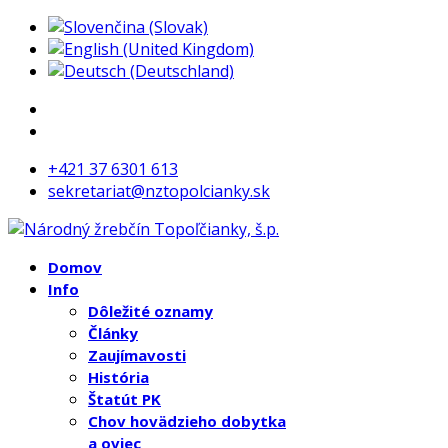
+421 37 6301 613
sekretariat@nztopolcianky.sk
Domov
Info
Dôležité oznamy
Články
Zaujímavosti
História
Štatút PK
Chov hovädzieho dobytka
a oviec