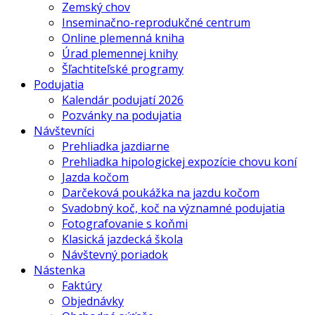
Zemský chov
Inseminačno-reprodukčné centrum
Online plemenná kniha
Úrad plemennej knihy
Šľachtiteľské programy
Podujatia
Kalendár podujatí 2026
Pozvánky na podujatia
Návštevníci
Prehliadka jazdiarne
Prehliadka hipologickej expozície chovu koní
Jazda kočom
Darčeková poukážka na jazdu kočom
Svadobný koč, koč na významné podujatia
Fotografovanie s koňmi
Klasická jazdecká škola
Návštevný poriadok
Nástenka
Faktúry
Objednávky