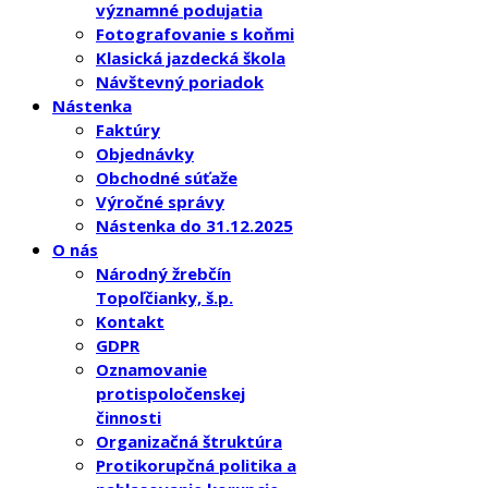
významné podujatia
Fotografovanie s koňmi
Klasická jazdecká škola
Návštevný poriadok
Nástenka
Faktúry
Objednávky
Obchodné súťaže
Výročné správy
Nástenka do 31.12.2025
O nás
Národný žrebčín
Topoľčianky, š.p.
Kontakt
GDPR
Oznamovanie
protispoločenskej
činnosti
Organizačná štruktúra
Protikorupčná politika a