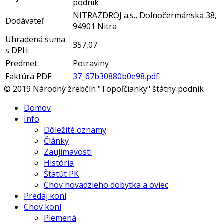
podnik
NITRAZDROJ a.s., Dolnočermánska 38,
Dodávateľ:
94901 Nitra
Uhradená suma
357,07
s DPH:
Predmet:
Potraviny
Faktúra PDF:
37_67b30880b0e98.pdf
© 2019 Národný žrebčín "Topoľčianky" štátny podnik
Domov
Info
Dôležité oznamy
Články
Zaujímavosti
História
Štatút PK
Chov hovädzieho dobytka a oviec
Predaj koní
Chov koní
Plemená