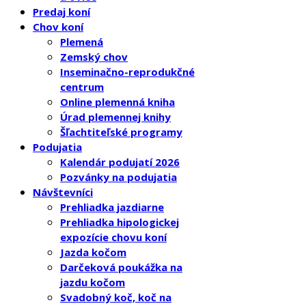
Predaj koní
Chov koní
Plemená
Zemský chov
Inseminačno-reprodukčné
centrum
Online plemenná kniha
Úrad plemennej knihy
Šľachtiteľské programy
Podujatia
Kalendár podujatí 2026
Pozvánky na podujatia
Návštevníci
Prehliadka jazdiarne
Prehliadka hipologickej
expozície chovu koní
Jazda kočom
Darčeková poukážka na
jazdu kočom
Svadobný koč, koč na