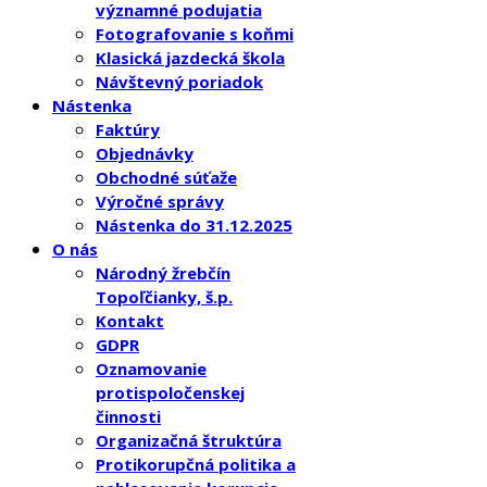
významné podujatia
Fotografovanie s koňmi
Klasická jazdecká škola
Návštevný poriadok
Nástenka
Faktúry
Objednávky
Obchodné súťaže
Výročné správy
Nástenka do 31.12.2025
O nás
Národný žrebčín
Topoľčianky, š.p.
Kontakt
GDPR
Oznamovanie
protispoločenskej
činnosti
Organizačná štruktúra
Protikorupčná politika a