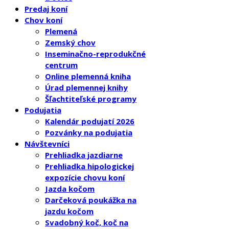
Predaj koní
Chov koní
Plemená
Zemský chov
Inseminačno-reprodukčné
centrum
Online plemenná kniha
Úrad plemennej knihy
Šľachtiteľské programy
Podujatia
Kalendár podujatí 2026
Pozvánky na podujatia
Návštevníci
Prehliadka jazdiarne
Prehliadka hipologickej
expozície chovu koní
Jazda kočom
Darčeková poukážka na
jazdu kočom
Svadobný koč, koč na