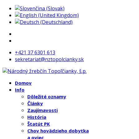
+421 37 6301 613
sekretariat@nztopolcianky.sk
Domov
Info
Dôležité oznamy
Články
Zaujímavosti
História
Štatút PK
Chov hovädzieho dobytka
a oviec