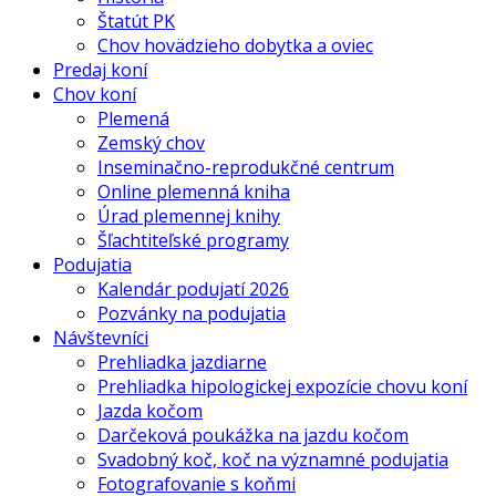
Štatút PK
Chov hovädzieho dobytka a oviec
Predaj koní
Chov koní
Plemená
Zemský chov
Inseminačno-reprodukčné centrum
Online plemenná kniha
Úrad plemennej knihy
Šľachtiteľské programy
Podujatia
Kalendár podujatí 2026
Pozvánky na podujatia
Návštevníci
Prehliadka jazdiarne
Prehliadka hipologickej expozície chovu koní
Jazda kočom
Darčeková poukážka na jazdu kočom
Svadobný koč, koč na významné podujatia
Fotografovanie s koňmi