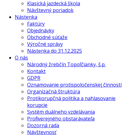
Klasická jazdecká škola
Návštevný poriadok
Nástenka
Faktúry
Objednávky
Obchodné súťaže
Výročné správy
Nástenka do 31.12.2025
O nás
Národný žrebčín Topoľčianky, š.p.
Kontakt
GDPR
Oznamovanie protispoločenskej činnosti
Organizačná štruktúra
Protikorupčná politika a nahlasovanie
korupcie
Systém duálneho vzdelávania
Profil verejného obstarávateľa
Dozorná rada
Návštevnosť