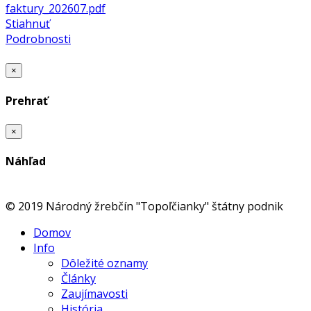
faktury_202607.pdf
Stiahnuť
Podrobnosti
×
Prehrať
×
Náhľad
© 2019 Národný žrebčín "Topoľčianky" štátny podnik
Domov
Info
Dôležité oznamy
Články
Zaujímavosti
História