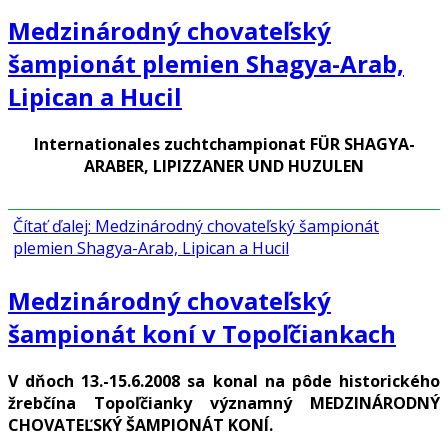
Medzinárodný chovateľský
šampionát plemien Shagya-Arab,
Lipican a Hucil
Internationales zuchtchampionat FÜR SHAGYA-
ARABER, LIPIZZANER UND HUZULEN
Čítať ďalej: Medzinárodný chovateľský šampionát
plemien Shagya-Arab, Lipican a Hucil
Medzinárodný chovateľský
šampionát koní v Topoľčiankach
V dňoch 13.-15.6.2008 sa konal na pôde historického
žrebčína Topoľčianky významný MEDZINÁRODNÝ
CHOVATEĽSKÝ ŠAMPIONÁT KONÍ.