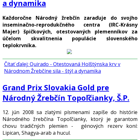
a dynamika
Každoročne Národný žrebčín zaraďuje do svojho
inseminačno-reprodukčného centra (IRC-Krásny
Majer) špičkových, otestovaných plemenníkov za
účelom skvalitnenia populácie slovenského
teplokrvníka.
Čítať ďalej: Quirado - Otestovaná Holštýnska krv v
Národnom Žrebčíne sila - štýl a dynamika
Grand Prix Slovakia Gold pre
Národný Žrebčín Topoľčianky, Š.P.
12. jún 2008 sa zlatými písmenami zapíše do histórie
Národného žrebčína Topoľčianky, ktorý je garantom
chovu tradičných plemien - génových rezerv koní:
Lipican, Shagya-arab a hucul.