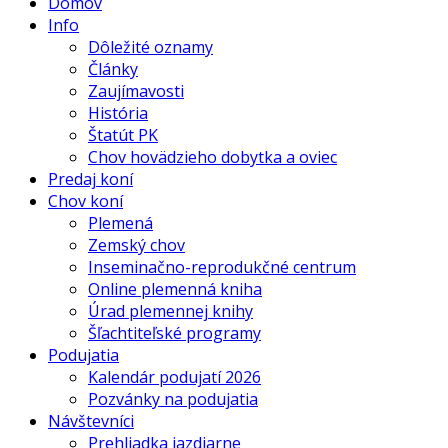
Domov
Info
Dôležité oznamy
Články
Zaujímavosti
História
Štatút PK
Chov hovädzieho dobytka a oviec
Predaj koní
Chov koní
Plemená
Zemský chov
Inseminačno-reprodukčné centrum
Online plemenná kniha
Úrad plemennej knihy
Šľachtiteľské programy
Podujatia
Kalendár podujatí 2026
Pozvánky na podujatia
Návštevníci
Prehliadka jazdiarne