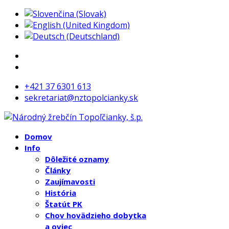
+421 37 6301 613
sekretariat@nztopolcianky.sk
Domov
Info
Dôležité oznamy
Články
Zaujímavosti
História
Štatút PK
Chov hovädzieho dobytka
a oviec