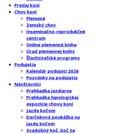
Predaj koní
Chov koní
Plemená
Zemský chov
Inseminačno-reprodukčné
centrum
Online plemenná kniha
Úrad plemennej knihy
Šľachtiteľské programy
Podujatia
Kalendár podujatí 2026
Pozvánky na podujatia
Návštevníci
Prehliadka jazdiarne
Prehliadka hipologickej
expozície chovu koní
Jazda kočom
Darčeková poukážka na
jazdu kočom
Svadobný koč, koč na