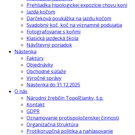
Prehliadka hipologickej expozície chovu koní
Jazda kočom
Darčeková poukážka na jazdu kočom
Svadobný koč, koč na významné podujatia
Fotografovanie s koňmi
Klasická jazdecká škola
Návštevný poriadok
Nástenka
Faktúry
Objednávky
Obchodné súťaže
Výročné správy
Nástenka do 31.12.2025
O nás
Národný žrebčín Topoľčianky, š.p.
Kontakt
GDPR
Oznamovanie protispoločenskej činnosti
Organizačná štruktúra
Protikorupčná politika a nahlasovanie