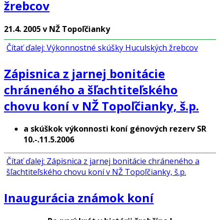
žrebcov
21.4. 2005 v NŽ Topoľčianky
Čítať ďalej: Výkonnostné skúšky Huculských žrebcov
Zápisnica z jarnej bonitácie
chráneného a šľachtiteľského
chovu koní v NŽ Topoľčianky, š.p.
a skúškok výkonnosti koní génových rezerv SR
10.-.11.5.2006
Čítať ďalej: Zápisnica z jarnej bonitácie chráneného a
šľachtiteľského chovu koní v NŽ Topoľčianky, š.p.
Inaugurácia známok koní