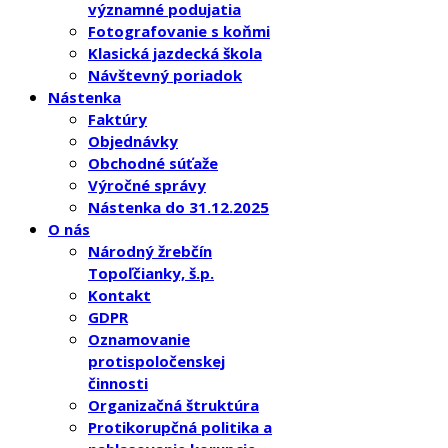
významné podujatia
Fotografovanie s koňmi
Klasická jazdecká škola
Návštevný poriadok
Nástenka
Faktúry
Objednávky
Obchodné súťaže
Výročné správy
Nástenka do 31.12.2025
O nás
Národný žrebčín
Topoľčianky, š.p.
Kontakt
GDPR
Oznamovanie
protispoločenskej
činnosti
Organizačná štruktúra
Protikorupčná politika a