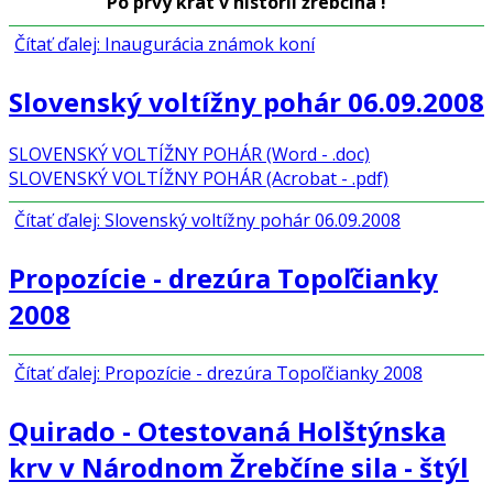
Po prvý krát v histórii žrebčína !
Čítať ďalej: Inaugurácia známok koní
Slovenský voltížny pohár 06.09.2008
SLOVENSKÝ VOLTÍŽNY POHÁR (Word - .doc)
SLOVENSKÝ VOLTÍŽNY POHÁR (Acrobat - .pdf)
Čítať ďalej: Slovenský voltížny pohár 06.09.2008
Propozície - drezúra Topoľčianky
2008
Čítať ďalej: Propozície - drezúra Topoľčianky 2008
Quirado - Otestovaná Holštýnska
krv v Národnom Žrebčíne sila - štýl