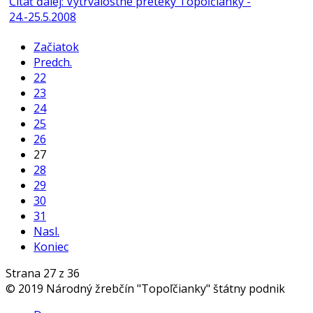
Čítať ďalej: Vytrvalostné preteky Topoľčianky -
24.-25.5.2008
Začiatok
Predch.
22
23
24
25
26
27
28
29
30
31
Nasl.
Koniec
Strana 27 z 36
© 2019 Národný žrebčín "Topoľčianky" štátny podnik