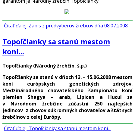
garantom je Národný žrebčín Topoľčianky.
Čítať ďalej: Zápis z predvýberov žrebcov dňa 08.07.2008
Topoľčianky sa stanú mestom
koní...
Topoľčianky (Národný žrebčín, š.p.)
Topoľčianky sa stanú v dňoch 13. – 15.06.2008 mestom
koní európskych genetických zdrojov.
Medzinárodného chovateľského šampionátu koní
plemien Shagya – arab, Lipican a Hucul sa
v Národnom žrebčíne zúčastní 250 najlepších
jedincov z chovov súkromných chovateľov a štátnych
žrebčínov z celej Európy.
Čítať ďalej: Topoľčianky sa stanú mestom koní...