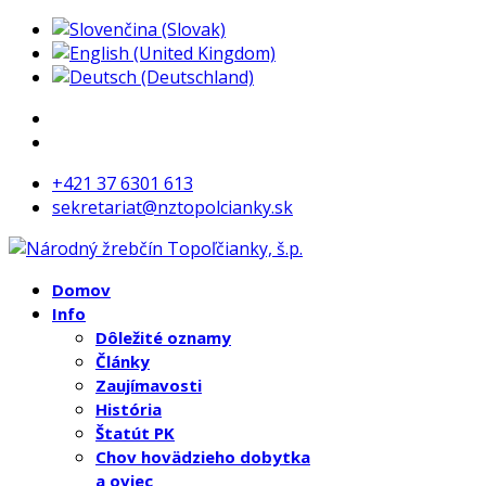
+421 37 6301 613
sekretariat@nztopolcianky.sk
Domov
Info
Dôležité oznamy
Články
Zaujímavosti
História
Štatút PK
Chov hovädzieho dobytka
a oviec