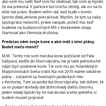
ako som mu radil. Keď som ho sledoval, tak som aj myslel,
že ma prekoná. V parkúre bol trochu zbrklý, ale on na to
ešte má právo. Budem veľmi rád, keď bude v tomto
športe ďalej aktívne pokračovať. Myslím, že tým sa naša
spolupráca neskončí, práve naopak, poteší ma, keď
budeme na budúcoročných MS v Keckeméte obaja
štartovať ako členovia družstva.
Predstav nám svoje kone a aké máš s nimi plány.
Budeš niečo meniť?
M.M.: Tento rok som mal dva kone požičané od Paľa
Gašpara, keďže do štvorzáprahu nie je také jednoduché
nájsť štyri podobné kone. Tie som mu po holandských
Majstrovstvách Sveta vrátil. Na rok 2010 máme odvážne
plány – zúčastniť sa Svetových jazdeckých hier
v Kentucky. Tam sa jazdia iba štvorzáprahy, tak dúfam, že
sa mi podarí dovtedy dať dohromady ďalšiu štvorku.
Jeden mladý lipicán by mi mal dorásť a ešte jedného si
budem musieť pripraviť.