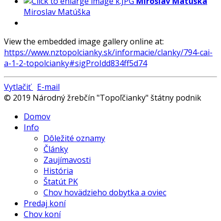
Miroslav Matúška
Miroslav Matúška
View the embedded image gallery online at:
https://www.nztopolcianky.sk/informacie/clanky/794-cai-
a-1-2-topolcianky#sigProIdd834ff5d74
Vytlačiť
E-mail
© 2019 Národný žrebčín "Topoľčianky" štátny podnik
Domov
Info
Dôležité oznamy
Články
Zaujímavosti
História
Štatút PK
Chov hovädzieho dobytka a oviec
Predaj koní
Chov koní