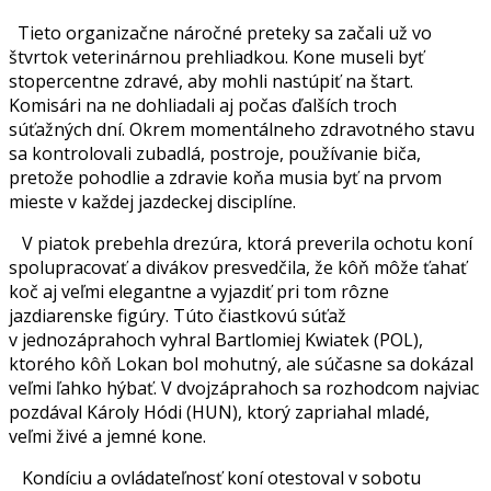
Tieto organizačne náročné preteky sa začali už vo
štvrtok veterinárnou prehliadkou. Kone museli byť
stopercentne zdravé, aby mohli nastúpiť na štart.
Komisári na ne dohliadali aj počas ďalších troch
súťažných dní. Okrem momentálneho zdravotného stavu
sa kontrolovali zubadlá, postroje, používanie biča,
pretože pohodlie a zdravie koňa musia byť na prvom
mieste v každej jazdeckej disciplíne.
V piatok prebehla drezúra, ktorá preverila ochotu koní
spolupracovať a divákov presvedčila, že kôň môže ťahať
koč aj veľmi elegantne a vyjazdiť pri tom rôzne
jazdiarenske figúry. Túto čiastkovú súťaž
v jednozáprahoch vyhral Bartlomiej Kwiatek (POL),
ktorého kôň Lokan bol mohutný, ale súčasne sa dokázal
veľmi ľahko hýbať. V dvojzáprahoch sa rozhodcom najviac
pozdával Károly Hódi (HUN), ktorý zapriahal mladé,
veľmi živé a jemné kone.
Kondíciu a ovládateľnosť koní otestoval v sobotu