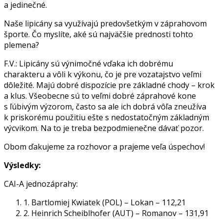
a jedinečné.
Naše lipicány sa využívajú predovšetkým v záprahovom
športe. Čo myslíte, aké sú najväčšie prednosti tohto
plemena?
F.V.: Lipicány sú výnimočné vďaka ich dobrému
charakteru a vôli k výkonu, čo je pre vozatajstvo veľmi
dôležité. Majú dobré dispozície pre základné chody – krok
a klus. Všeobecne sú to veľmi dobré záprahové kone
s ľúbivým výzorom, často sa ale ich dobrá vôľa zneužíva
k priskorému použitiu ešte s nedostatočným základným
výcvikom. Na to je treba bezpodmienečne dávať pozor.
Obom ďakujeme za rozhovor a prajeme veľa úspechov!
Výsledky:
CAI-A jednozáprahy:
1. Bartlomiej Kwiatek (POL) – Lokan – 112,21
2. Heinrich Scheiblhofer (AUT) – Romanov – 131,91