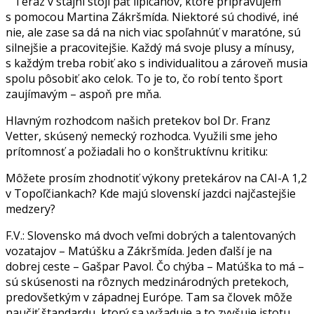
Teraz v stajni stojí päť lipicánov, ktoré pripravujem
s pomocou Martina Zákršmída. Niektoré sú chodivé, iné
nie, ale zase sa dá na nich viac spoľahnúť v maratóne, sú
silnejšie a pracovitejšie. Každý má svoje plusy a mínusy,
s každým treba robiť ako s individualitou a zároveň musia
spolu pôsobiť ako celok. To je to, čo robí tento šport
zaujímavým – aspoň pre mňa.
Hlavným rozhodcom našich pretekov bol Dr. Franz
Vetter, skúsený nemecký rozhodca. Využili sme jeho
prítomnosť a požiadali ho o konštruktívnu kritiku:
Môžete prosím zhodnotiť výkony pretekárov na CAI-A 1,2
v Topoľčiankach? Kde majú slovenskí jazdci najčastejšie
medzery?
F.V.: Slovensko má dvoch veľmi dobrých a talentovaných
vozatajov – Matúšku a Zákršmída. Jeden ďalší je na
dobrej ceste – Gašpar Pavol. Čo chýba – Matúška to má –
sú skúsenosti na rôznych medzinárodných pretekoch,
predovšetkým v západnej Európe. Tam sa človek môže
naučiť štandardu, ktorý sa vyžaduje a to zvyšuje istotu