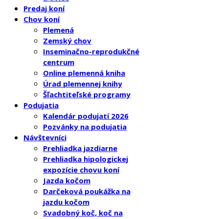
Predaj koní
Chov koní
Plemená
Zemský chov
Inseminačno-reprodukčné
centrum
Online plemenná kniha
Úrad plemennej knihy
Šľachtiteľské programy
Podujatia
Kalendár podujatí 2026
Pozvánky na podujatia
Návštevníci
Prehliadka jazdiarne
Prehliadka hipologickej
expozície chovu koní
Jazda kočom
Darčeková poukážka na
jazdu kočom
Svadobný koč, koč na