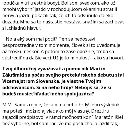
loptička = tri trestné body). Bol som svedkom, ako už
mnohí výborní jazdci v rozhodujúcom okamihu stratili
nervy a jazdu pokazili tak, že ich to odsunulo ďaleko
dozadu. Mne sa to našťastie nestáva, snažím sa zachovať
si „chladnú hlavu“.
No a aký som mal pocit? Ten sa nedostaví
besprostredne v tom momente, človek si to uvedomuje
až trošku neskôr. A potom to zase odoznie, treba sa
sústrediť na ďalšie veci. Už je to minulosť – ako sa hovorí.
Tvoj dlhoročný vyvažovač a pomocník Martin
Zákršmíd sa počas svojho pretekárskeho debutu stal
Vicemajstrom Slovenska. Je vlastne Tvojim
odchovancom. Si na neho hrdý? Nebojíš sa, že si
budeš musieť hľadať iného spolujazdca?
M.M.: Samozrejme, že som na neho hrdý! Jeho výsledok
ma potešil možno aj viac ako môj vlastný. Drezúru
zajazdil predpisovo, v rámci možností koní. Maratón išiel
tiež výborne, bol som rád, že ma poslúchol a jazdil tak,