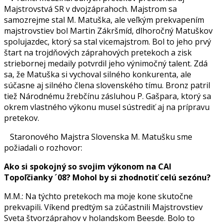
Majstrovstvá SR v dvojzáprahoch. Majstrom sa
samozrejme stal M. Matuška, ale veľkým prekvapením
majstrovstiev bol Martin Zákršmíd, dlhoročný Matuškov
spolujazdec, ktorý sa stal vicemajstrom. Bol to jeho prvý
štart na trojdňových záprahových pretekoch a zisk
striebornej medaily potvrdil jeho výnimočný talent. Zdá
sa, že Matuška si vychoval silného konkurenta, ale
súčasne aj silného člena slovenského tímu. Bronz patril
tiež Národnému žrebčínu zásluhou P. Gašpara, ktorý sa
okrem vlastného výkonu musel sústrediť aj na prípravu
pretekov.
Staronového Majstra Slovenska M. Matušku sme
požiadali o rozhovor:
Ako si spokojný so svojim výkonom na CAI
Topoľčianky ´08? Mohol by si zhodnotiť celú sezónu?
M.M.: Na týchto pretekoch ma moje kone skutočne
prekvapili. Víkend predtým sa zúčastnili Majstrovstiev
Sveta štvorzáprahov v holandskom Beesde. Bolo to