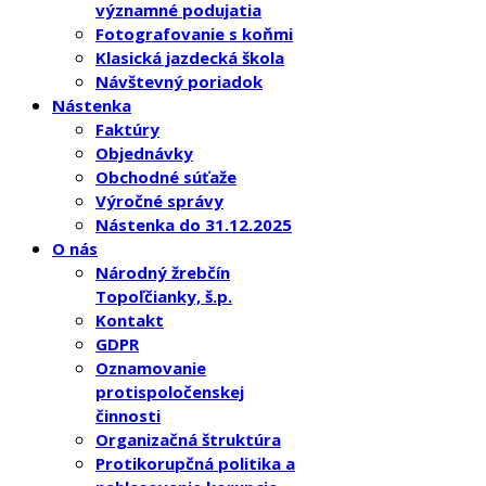
významné podujatia
Fotografovanie s koňmi
Klasická jazdecká škola
Návštevný poriadok
Nástenka
Faktúry
Objednávky
Obchodné súťaže
Výročné správy
Nástenka do 31.12.2025
O nás
Národný žrebčín
Topoľčianky, š.p.
Kontakt
GDPR
Oznamovanie
protispoločenskej
činnosti
Organizačná štruktúra
Protikorupčná politika a