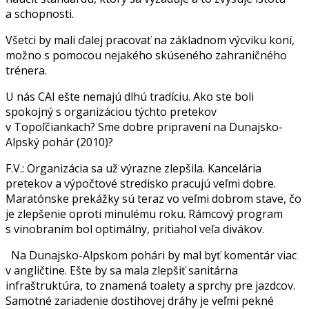
a schopnosti.
Všetci by mali ďalej pracovať na základnom výcviku koní,
možno s pomocou nejakého skúseného zahraničného
trénera.
U nás CAI ešte nemajú dlhú tradíciu. Ako ste boli
spokojný s organizáciou týchto pretekov
v Topoľčiankach? Sme dobre pripravení na Dunajsko-
Alpský pohár (2010)?
F.V.: Organizácia sa už výrazne zlepšila. Kancelária
pretekov a výpočtové stredisko pracujú veľmi dobre.
Maratónske prekážky sú teraz vo veľmi dobrom stave, čo
je zlepšenie oproti minulému roku. Rámcový program
s vinobraním bol optimálny, pritiahol veľa divákov.
Na Dunajsko-Alpskom pohári by mal byť komentár viac
v angličtine. Ešte by sa mala zlepšiť sanitárna
infraštruktúra, to znamená toalety a sprchy pre jazdcov.
Samotné zariadenie dostihovej dráhy je veľmi pekné