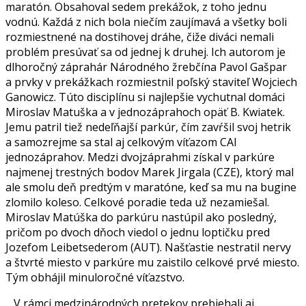
maratón. Obsahoval sedem prekážok, z toho jednu
vodnú. Každá z nich bola niečím zaujímavá a všetky boli
rozmiestnené na dostihovej dráhe, čiže diváci nemali
problém presúvať sa od jednej k druhej. Ich autorom je
dlhoročný záprahár Národného žrebčína Pavol Gašpar
a prvky v prekážkach rozmiestnil poľský staviteľ Wojciech
Ganowicz. Túto disciplínu si najlepšie vychutnal domáci
Miroslav Matuška a v jednozáprahoch opäť B. Kwiatek.
Jemu patril tiež nedeľňajší parkúr, čím zavŕšil svoj hetrik
a samozrejme sa stal aj celkovým víťazom CAI
jednozáprahov. Medzi dvojzáprahmi získal v parkúre
najmenej trestných bodov Marek Jirgala (CZE), ktorý mal
ale smolu deň predtým v maratóne, keď sa mu na bugine
zlomilo koleso. Celkové poradie teda už nezamiešal.
Miroslav Matúška do parkúru nastúpil ako posledný,
pričom po dvoch dňoch viedol o jednu loptičku pred
Jozefom Leibetsederom (AUT). Našťastie nestratil nervy
a štvrté miesto v parkúre mu zaistilo celkové prvé miesto.
Tým obhájil minuloročné víťazstvo.
V rámci medzinárodných pretekov prebiehali aj