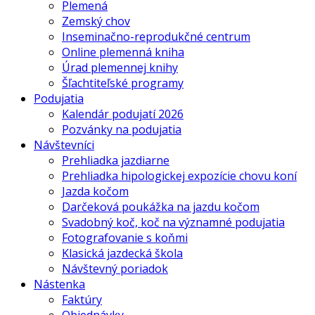
Plemená
Zemský chov
Inseminačno-reprodukčné centrum
Online plemenná kniha
Úrad plemennej knihy
Šľachtiteľské programy
Podujatia
Kalendár podujatí 2026
Pozvánky na podujatia
Návštevníci
Prehliadka jazdiarne
Prehliadka hipologickej expozície chovu koní
Jazda kočom
Darčeková poukážka na jazdu kočom
Svadobný koč, koč na významné podujatia
Fotografovanie s koňmi
Klasická jazdecká škola
Návštevný poriadok
Nástenka
Faktúry
Objednávky