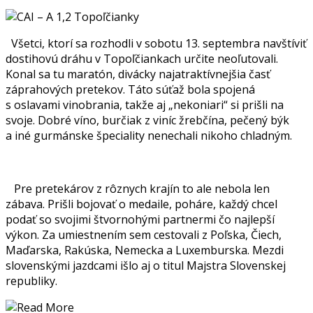
Všetci, ktorí sa rozhodli v sobotu 13. septembra navštíviť
dostihovú dráhu v Topoľčiankach určite neoľutovali.
Konal sa tu maratón, divácky najatraktívnejšia časť
záprahových pretekov. Táto súťaž bola spojená
s oslavami vinobrania, takže aj „nekoniari“ si prišli na
svoje. Dobré víno, burčiak z viníc žrebčína, pečený býk
a iné gurmánske špeciality nenechali nikoho chladným.
Pre pretekárov z rôznych krajín to ale nebola len
zábava. Prišli bojovať o medaile, poháre, každý chcel
podať so svojimi štvornohými partnermi čo najlepší
výkon. Za umiestnením sem cestovali z Poľska, Čiech,
Maďarska, Rakúska, Nemecka a Luxemburska. Mezdi
slovenskými jazdcami išlo aj o titul Majstra Slovenskej
republiky.