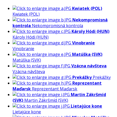
Kwiatek (POL)
Kwiatek (POL)
Nekompromisná
kontrola
Nekompromisná kontrola
Károly Hódi (HUN)
Károly Hódi (HUN)
Vinobranie
Vinobranie
Matúška (SVK)
Matúška (SVK)
Vzácna návšteva
Vzácna návšteva
Prekážky
Prekážky
Reprezentant
Maďarsk
Reprezentant Maďarsk
Martin Zákršmíd
(SVK)
Martin Zákršmíd (SVK)
Lietajúce kone
Lietajúce kone