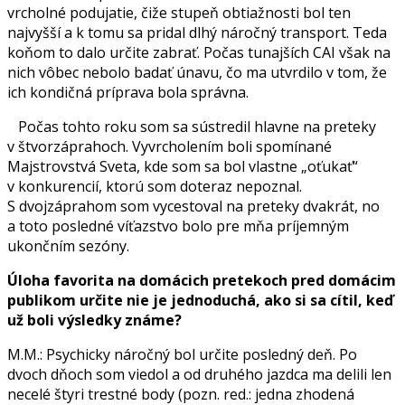
vrcholné podujatie, čiže stupeň obtiažnosti bol ten
najvyšší a k tomu sa pridal dlhý náročný transport. Teda
koňom to dalo určite zabrať. Počas tunajších CAI však na
nich vôbec nebolo badať únavu, čo ma utvrdilo v tom, že
ich kondičná príprava bola správna.
Počas tohto roku som sa sústredil hlavne na preteky
v štvorzáprahoch. Vyvrcholením boli spomínané
Majstrovstvá Sveta, kde som sa bol vlastne „oťukať“
v konkurencií, ktorú som doteraz nepoznal.
S dvojzáprahom som vycestoval na preteky dvakrát, no
a toto posledné víťazstvo bolo pre mňa príjemným
ukončním sezóny.
Úloha favorita na domácich pretekoch pred domácim
publikom určite nie je jednoduchá, ako si sa cítil, keď
už boli výsledky známe?
M.M.: Psychicky náročný bol určite posledný deň. Po
dvoch dňoch som viedol a od druhého jazdca ma delili len
necelé štyri trestné body (pozn. red.: jedna zhodená