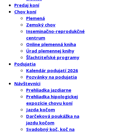
Predaj koní
Chov koní
Plemená
Zemský chov
Inseminačno-reprodukčné
centrum
Online plemenná kniha
Úrad plemennej knihy
Šľachtiteľské programy
Podujatia
Kalendár podujatí 2026
Pozvánky na podujatia
Návštevníci
Prehliadka jazdiarne
Prehliadka hipologickej
expozície chovu koní
Jazda kočom
Darčeková poukážka na
jazdu kočom
Svadobný koč, koč na