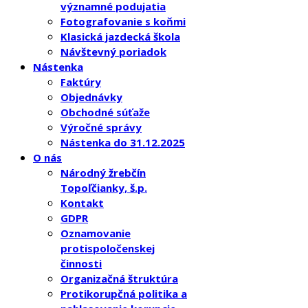
významné podujatia
Fotografovanie s koňmi
Klasická jazdecká škola
Návštevný poriadok
Nástenka
Faktúry
Objednávky
Obchodné súťaže
Výročné správy
Nástenka do 31.12.2025
O nás
Národný žrebčín
Topoľčianky, š.p.
Kontakt
GDPR
Oznamovanie
protispoločenskej
činnosti
Organizačná štruktúra
Protikorupčná politika a