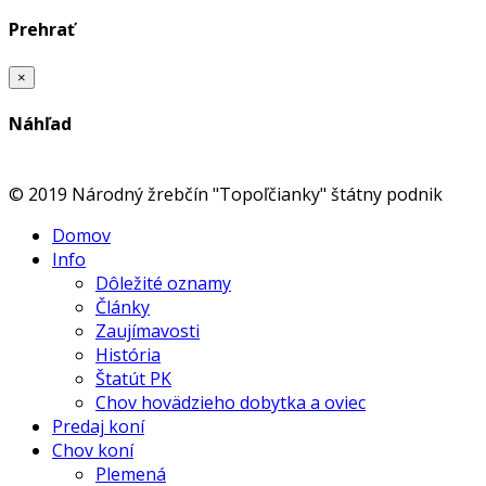
Prehrať
×
Náhľad
© 2019 Národný žrebčín "Topoľčianky" štátny podnik
Domov
Info
Dôležité oznamy
Články
Zaujímavosti
História
Štatút PK
Chov hovädzieho dobytka a oviec
Predaj koní
Chov koní
Plemená