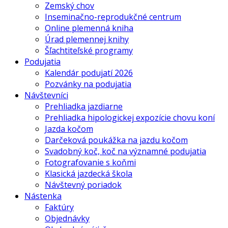
Zemský chov
Inseminačno-reprodukčné centrum
Online plemenná kniha
Úrad plemennej knihy
Šľachtiteľské programy
Podujatia
Kalendár podujatí 2026
Pozvánky na podujatia
Návštevníci
Prehliadka jazdiarne
Prehliadka hipologickej expozície chovu koní
Jazda kočom
Darčeková poukážka na jazdu kočom
Svadobný koč, koč na významné podujatia
Fotografovanie s koňmi
Klasická jazdecká škola
Návštevný poriadok
Nástenka
Faktúry
Objednávky