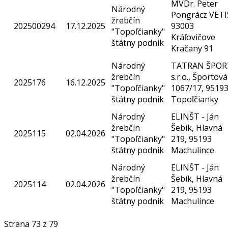
MVDr. Peter
Národný
Pongrácz VETI
žrebčín
202500294
17.12.2025
93003
"Topoľčianky"
Kráľovičove
štátny podnik
Kračany 91
Národný
TATRAN ŠPOR
žrebčín
s.r.o., Športová
2025176
16.12.2025
"Topoľčianky"
1067/17, 9519
štátny podnik
Topoľčianky
Národný
ELINŠT - Ján
žrebčín
Šebík, Hlavná
2025115
02.04.2026
"Topoľčianky"
219, 95193
štátny podnik
Machulince
Národný
ELINŠT - Ján
žrebčín
Šebík, Hlavná
2025114
02.04.2026
"Topoľčianky"
219, 95193
štátny podnik
Machulince
Strana 73 z 79