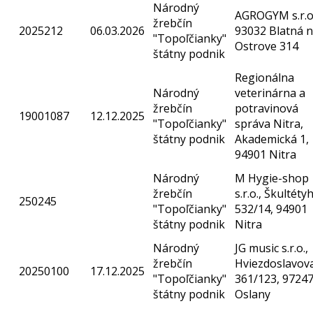
Národný
AGROGYM s.r.o.
žrebčín
2025212
06.03.2026
93032 Blatná 
"Topoľčianky"
Ostrove 314
štátny podnik
Regionálna
Národný
veterinárna a
žrebčín
potravinová
19001087
12.12.2025
"Topoľčianky"
správa Nitra,
štátny podnik
Akademická 1,
94901 Nitra
Národný
M Hygie-shop
žrebčín
s.r.o., Škultéty
250245
"Topoľčianky"
532/14, 94901
štátny podnik
Nitra
Národný
JG music s.r.o.,
žrebčín
Hviezdoslavov
20250100
17.12.2025
"Topoľčianky"
361/123, 9724
štátny podnik
Oslany