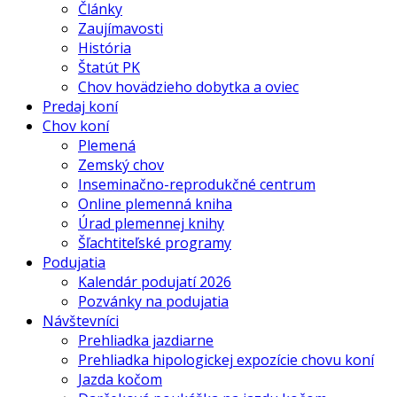
Články
Zaujímavosti
História
Štatút PK
Chov hovädzieho dobytka a oviec
Predaj koní
Chov koní
Plemená
Zemský chov
Inseminačno-reprodukčné centrum
Online plemenná kniha
Úrad plemennej knihy
Šľachtiteľské programy
Podujatia
Kalendár podujatí 2026
Pozvánky na podujatia
Návštevníci
Prehliadka jazdiarne
Prehliadka hipologickej expozície chovu koní
Jazda kočom