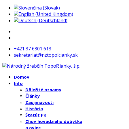
+421 37 6301 613
sekretariat@nztopolcianky.sk
Domov
Info
Dôležité oznamy
Články
Zaujímavosti
História
Štatút PK
Chov hovädzieho dobytka
a oviec