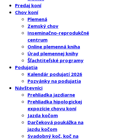
Predaj koní
Chov koní
Plemená
Zemský chov
Inseminačno-reprodukčné
centrum
Online plemenná kniha
Úrad plemennej knihy
Šľachtiteľské programy
Podujatia
Kalendár podujatí 2026
Pozvánky na podujatia
Návštevníci
Prehliadka jazdiarne
Prehliadka hipologickej
expozície chovu koní
Jazda kočom
Darčeková poukážka na
jazdu kočom
Svadobný koč, koč na