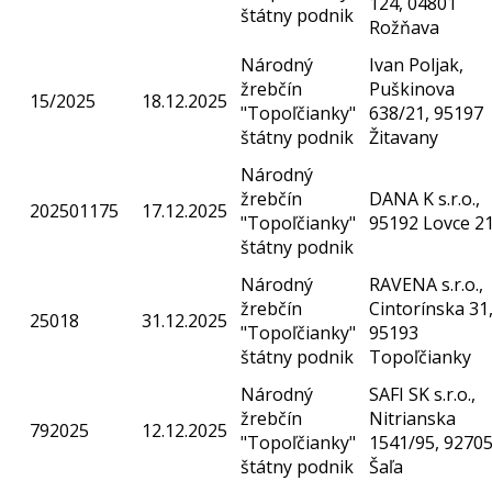
124, 04801
štátny podnik
Rožňava
Národný
Ivan Poljak,
žrebčín
Puškinova
15/2025
18.12.2025
"Topoľčianky"
638/21, 95197
štátny podnik
Žitavany
Národný
žrebčín
DANA K s.r.o.,
202501175
17.12.2025
"Topoľčianky"
95192 Lovce 2
štátny podnik
Národný
RAVENA s.r.o.,
žrebčín
Cintorínska 31
25018
31.12.2025
"Topoľčianky"
95193
štátny podnik
Topoľčianky
Národný
SAFI SK s.r.o.,
žrebčín
Nitrianska
792025
12.12.2025
"Topoľčianky"
1541/95, 9270
štátny podnik
Šaľa