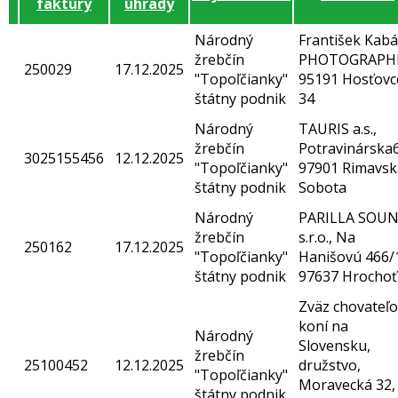
faktúry
úhrady
Národný
František Kabá
žrebčín
PHOTOGRAPH
250029
17.12.2025
"Topoľčianky"
95191 Hosťovc
štátny podnik
34
Národný
TAURIS a.s.,
žrebčín
Potravinárska6
3025155456
12.12.2025
"Topoľčianky"
97901 Rimavsk
štátny podnik
Sobota
Národný
PARILLA SOU
žrebčín
s.r.o., Na
250162
17.12.2025
"Topoľčianky"
Hanišovú 466/
štátny podnik
97637 Hrochoť
Zväz chovateľo
koní na
Národný
Slovensku,
žrebčín
25100452
12.12.2025
družstvo,
"Topoľčianky"
Moravecká 32,
štátny podnik