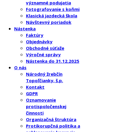
významné podujatia
Fotografovanie s koňmi
Klasická jazdecká škola
Návštevný poriadok
Nástenka
Faktúry
Objednávky
Obchodné súťaže
Výročné správy
Nástenka do 31.12.2025
O nás
Národný žrebčín
Topoľčianky, š.p.
Kontakt
GDPR
Oznamovanie
protispoločenskej
činnosti
Organizačná štruktúra
Protikorupčná politika a