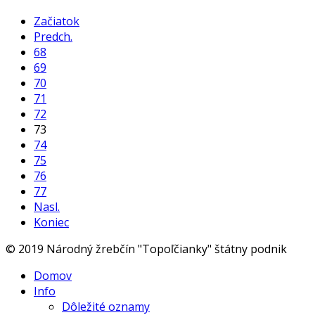
Začiatok
Predch.
68
69
70
71
72
73
74
75
76
77
Nasl.
Koniec
© 2019 Národný žrebčín "Topoľčianky" štátny podnik
Domov
Info
Dôležité oznamy