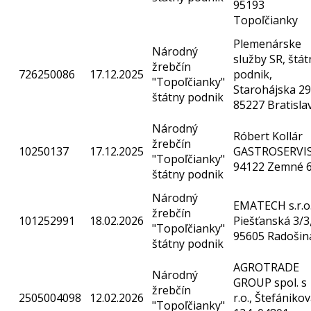
95193
Topoľčianky
Plemenárske
Národný
služby SR, štát
žrebčín
726250086
17.12.2025
podnik,
"Topoľčianky"
Starohájska 29
štátny podnik
85227 Bratisla
Národný
Róbert Kollár
žrebčín
10250137
17.12.2025
GASTROSERVIS
"Topoľčianky"
94122 Zemné 
štátny podnik
Národný
EMATECH s.r.o.
žrebčín
101252991
18.02.2026
Piešťanská 3/3
"Topoľčianky"
95605 Radošin
štátny podnik
AGROTRADE
Národný
GROUP spol. s
žrebčín
2505004098
12.02.2026
r.o., Štefániko
"Topoľčianky"