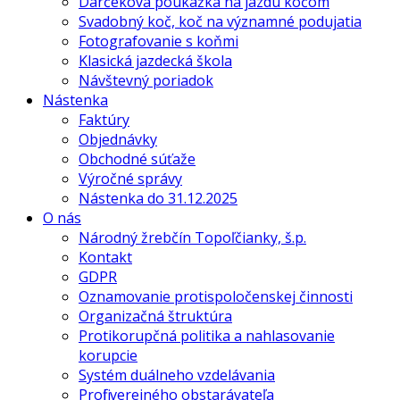
Darčeková poukážka na jazdu kočom
Svadobný koč, koč na významné podujatia
Fotografovanie s koňmi
Klasická jazdecká škola
Návštevný poriadok
Nástenka
Faktúry
Objednávky
Obchodné súťaže
Výročné správy
Nástenka do 31.12.2025
O nás
Národný žrebčín Topoľčianky, š.p.
Kontakt
GDPR
Oznamovanie protispoločenskej činnosti
Organizačná štruktúra
Protikorupčná politika a nahlasovanie
korupcie
Systém duálneho vzdelávania
Profil verejného obstarávateľa