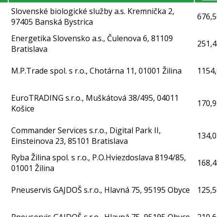
Slovenské biologické služby a.s. Kremnička 2,
676,5
97405 Banská Bystrica
Energetika Slovensko a.s., Čulenova 6, 81109
251,4
Bratislava
M.P.Trade spol. s r.o., Chotárna 11, 01001 Žilina
1154
EuroTRADING s.r.o., Muškátová 38/495, 04011
170,9
Košice
Commander Services s.r.o., Digital Park II,
134,0
Einsteinova 23, 85101 Bratislava
Ryba Žilina spol. s r.o., P.O.Hviezdoslava 8194/85,
168,4
01001 Žilina
Pneuservis GAJDOŠ s.r.o., Hlavná 75, 95195 Obyce
125,5