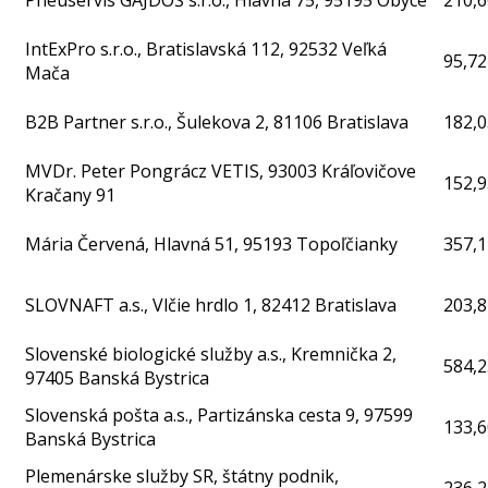
Pneuservis GAJDOŠ s.r.o., Hlavná 75, 95195 Obyce
210,6
IntExPro s.r.o., Bratislavská 112, 92532 Veľká
95,72
Mača
B2B Partner s.r.o., Šulekova 2, 81106 Bratislava
182,0
MVDr. Peter Pongrácz VETIS, 93003 Kráľovičove
152,9
Kračany 91
Mária Červená, Hlavná 51, 95193 Topoľčianky
357,1
SLOVNAFT a.s., Vlčie hrdlo 1, 82412 Bratislava
203,8
Slovenské biologické služby a.s., Kremnička 2,
584,2
97405 Banská Bystrica
Slovenská pošta a.s., Partizánska cesta 9, 97599
133,6
Banská Bystrica
Plemenárske služby SR, štátny podnik,