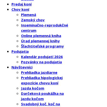
Predaj koní
Chov koní
Plemená
Zemský chov
Inseminačno-reprodukčné
centrum
Online plemenná kniha
Úrad plemennej knihy
Šľachtiteľské programy
Podujatia
Kalendár podujatí 2026
Pozvánky na podujatia
Návštevníci
Prehliadka jazdiarne
Prehliadka hipologickej
expozície chovu koní
Jazda kočom
Darčeková poukážka na
jazdu kočom
Svadobný koč, koč na