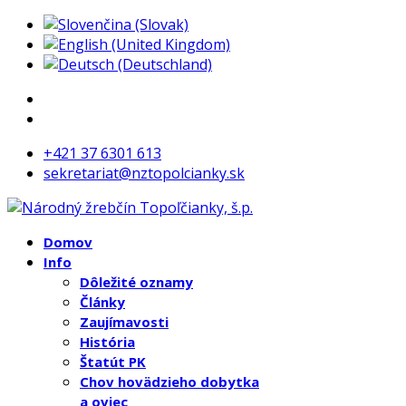
+421 37 6301 613
sekretariat@nztopolcianky.sk
Domov
Info
Dôležité oznamy
Články
Zaujímavosti
História
Štatút PK
Chov hovädzieho dobytka
a oviec