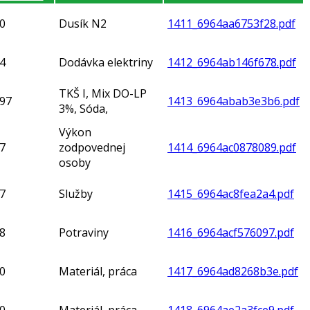
0
Dusík N2
1411_6964aa6753f28.pdf
4
Dodávka elektriny
1412_6964ab146f678.pdf
TKŠ I, Mix DO-LP
,97
1413_6964abab3e3b6.pdf
3%, Sóda,
Výkon
7
zodpovednej
1414_6964ac0878089.pdf
osoby
7
Služby
1415_6964ac8fea2a4.pdf
8
Potraviny
1416_6964acf576097.pdf
0
Materiál, práca
1417_6964ad8268b3e.pdf