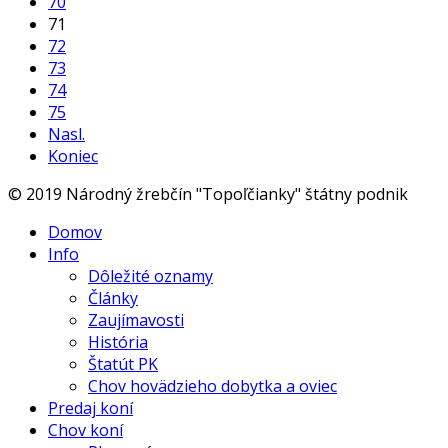
70
71
72
73
74
75
Nasl.
Koniec
© 2019 Národný žrebčín "Topoľčianky" štátny podnik
Domov
Info
Dôležité oznamy
Články
Zaujímavosti
História
Štatút PK
Chov hovädzieho dobytka a oviec
Predaj koní
Chov koní