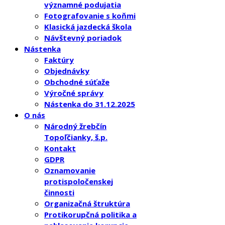
významné podujatia
Fotografovanie s koňmi
Klasická jazdecká škola
Návštevný poriadok
Nástenka
Faktúry
Objednávky
Obchodné súťaže
Výročné správy
Nástenka do 31.12.2025
O nás
Národný žrebčín
Topoľčianky, š.p.
Kontakt
GDPR
Oznamovanie
protispoločenskej
činnosti
Organizačná štruktúra
Protikorupčná politika a