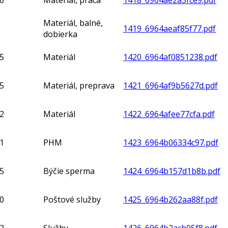
0
Materiál, práca
1418_6964ae2a3fce9.pdf
Materiál, balné,
1419_6964aeaf85f77.pdf
dobierka
5
Materiál
1420_6964af0851238.pdf
5
Materiál, preprava
1421_6964af9b5627d.pdf
2
Materiál
1422_6964afee77cfa.pdf
1
PHM
1423_6964b06334c97.pdf
5
Býčie sperma
1424_6964b157d1b8b.pdf
0
Poštové služby
1425_6964b262aa88f.pdf