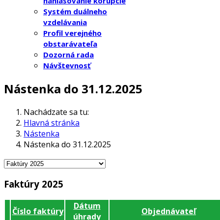
nahlasovanie korupcie
Systém duálneho
vzdelávania
Profil verejného
obstarávateľa
Dozorná rada
Návštevnosť
Nástenka do 31.12.2025
Nachádzate sa tu:
Hlavná stránka
Nástenka
Nástenka do 31.12.2025
Faktúry 2025
Dátum
Číslo faktúry
Objednávateľ
úhrady