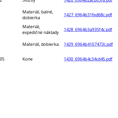
2
Služby
1426_6964b2acb05f8.pdf
Materiál, balné,
1427_6964b31fed68c.pdf
dobierka
Materiál,
1428_6964b3a935f4c.pdf
expedičné náklady
Materiál, dobierka
1429_6964b4107473c.pdf
,05
Kone
1430_6964b4c34cd45.pdf