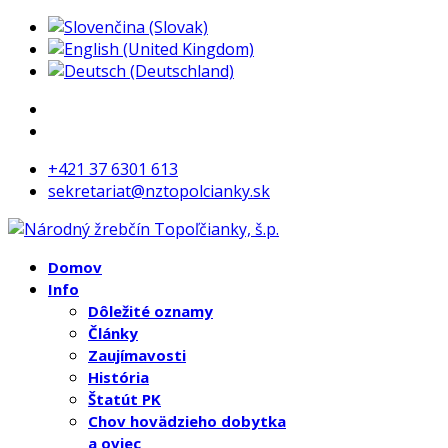
+421 37 6301 613
sekretariat@nztopolcianky.sk
Domov
Info
Dôležité oznamy
Články
Zaujímavosti
História
Štatút PK
Chov hovädzieho dobytka
a oviec