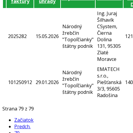
faktúry
úhrady
Ing. Juraj
Šilhavík
Národný
CSystem,
žrebčín
Čierna
2025282
15.05.2026
121
"Topoľčianky"
Dolina
štátny podnik
131, 95305
Zlaté
Moravce
EMATECH
Národný
s.r.o.,
žrebčín
101250912
29.01.2026
Piešťanská
140
"Topoľčianky"
3/3, 95605
štátny podnik
Radošina
Strana 79 z 79
Začiatok
Predch.