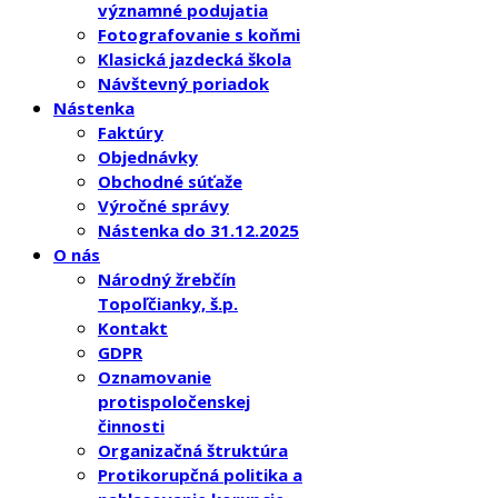
významné podujatia
Fotografovanie s koňmi
Klasická jazdecká škola
Návštevný poriadok
Nástenka
Faktúry
Objednávky
Obchodné súťaže
Výročné správy
Nástenka do 31.12.2025
O nás
Národný žrebčín
Topoľčianky, š.p.
Kontakt
GDPR
Oznamovanie
protispoločenskej
činnosti
Organizačná štruktúra
Protikorupčná politika a