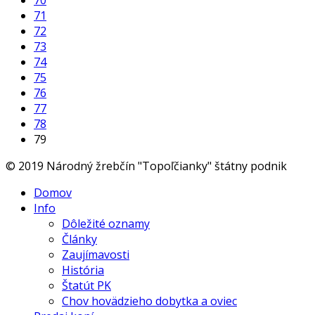
70
71
72
73
74
75
76
77
78
79
© 2019 Národný žrebčín "Topoľčianky" štátny podnik
Domov
Info
Dôležité oznamy
Články
Zaujímavosti
História
Štatút PK
Chov hovädzieho dobytka a oviec