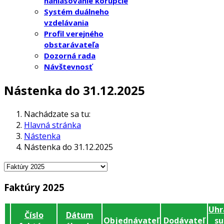
nahlasovanie korupcie
Systém duálneho
vzdelávania
Profil verejného
obstarávateľa
Dozorná rada
Návštevnosť
Nástenka do 31.12.2025
Nachádzate sa tu:
Hlavná stránka
Nástenka
Nástenka do 31.12.2025
Faktúry 2025
Uhr
Číslo
Dátum
Objednávateľ
Dodávateľ
su