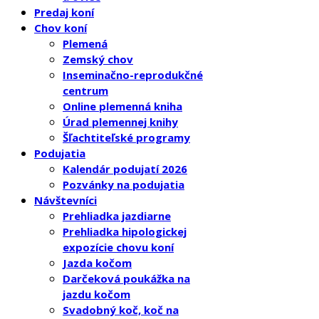
Predaj koní
Chov koní
Plemená
Zemský chov
Inseminačno-reprodukčné
centrum
Online plemenná kniha
Úrad plemennej knihy
Šľachtiteľské programy
Podujatia
Kalendár podujatí 2026
Pozvánky na podujatia
Návštevníci
Prehliadka jazdiarne
Prehliadka hipologickej
expozície chovu koní
Jazda kočom
Darčeková poukážka na
jazdu kočom
Svadobný koč, koč na