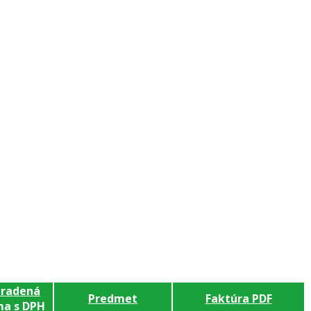
radená
Predmet
Faktúra PDF
a s DPH