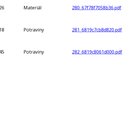
26
Materiál
280_67f78f7058b36.pdf
18
Potraviny
281_6819c7cb8d820.pdf
45
Potraviny
282_6819c8061d000.pdf