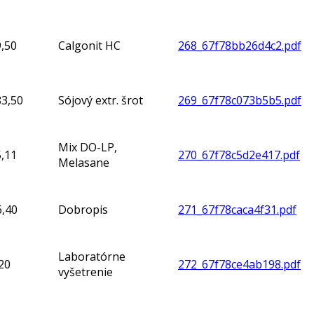
,50
Calgonit HC
268_67f78bb26d4c2.pdf
3,50
Sójový extr. šrot
269_67f78c073b5b5.pdf
Mix DO-LP,
,11
270_67f78c5d2e417.pdf
Melasane
6,40
Dobropis
271_67f78caca4f31.pdf
Laboratórne
20
272_67f78ce4ab198.pdf
vyšetrenie