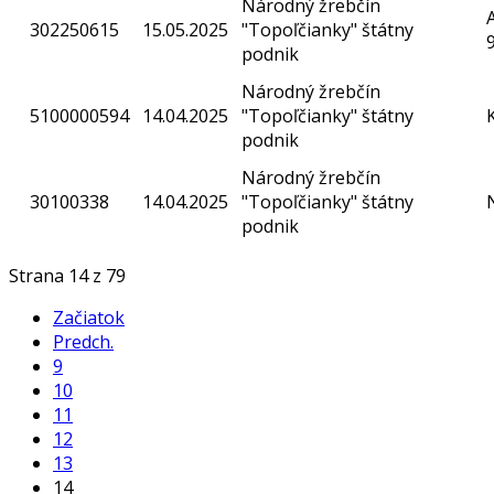
Národný žrebčín
302250615
15.05.2025
"Topoľčianky" štátny
podnik
Národný žrebčín
5100000594
14.04.2025
"Topoľčianky" štátny
podnik
Národný žrebčín
30100338
14.04.2025
"Topoľčianky" štátny
podnik
Strana 14 z 79
Začiatok
Predch.
9
10
11
12
13
14