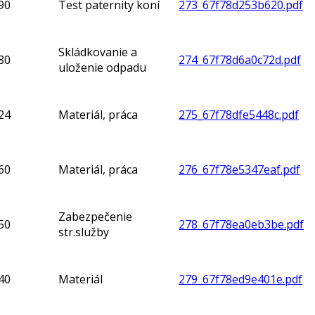
90
Test paternity koní
273_67f78d253b620.pdf
Skládkovanie a
80
274_67f78d6a0c72d.pdf
uloženie odpadu
24
Materiál, práca
275_67f78dfe5448c.pdf
60
Materiál, práca
276_67f78e5347eaf.pdf
Zabezpečenie
50
278_67f78ea0eb3be.pdf
str.služby
40
Materiál
279_67f78ed9e401e.pdf