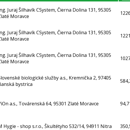
Ing. Juraj Šilhavík CSystem, Čierna Dolina 131, 95305
1226
Zlaté Moravce
Ing. Juraj Šilhavík CSystem, Čierna Dolina 131, 95305
1221
Zlaté Moravce
Ing. Juraj Šilhavík CSystem, Čierna Dolina 131, 95305
1027
Zlaté Moravce
Slovenské biologické služby a.s., Kremnička 2, 97405
584,
Banská bystrica
ViOn a.s., Továrenská 64, 95301 Zlaté Moravce
94,7
M Hygie - shop s.r.o., Škultétyho 532/14, 94911 Nitra
350,