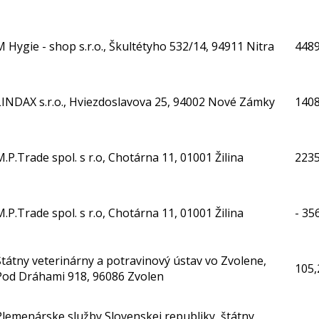
M Hygie - shop s.r.o., Škultétyho 532/14, 94911 Nitra
4489
LINDAX s.r.o., Hviezdoslavova 25, 94002 Nové Zámky
1408
M.P.Trade spol. s r.o, Chotárna 11, 01001 Žilina
2235
M.P.Trade spol. s r.o, Chotárna 11, 01001 Žilina
- 35
Štátny veterinárny a potravinový ústav vo Zvolene,
105,
Pod Dráhami 918, 96086 Zvolen
Plemenárske služby Slovenskej republiky, štátny