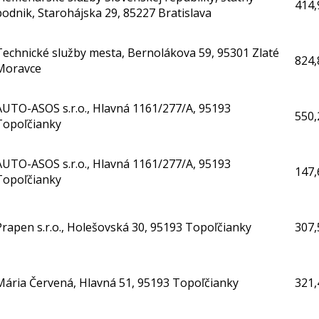
414,
podnik, Starohájska 29, 85227 Bratislava
Technické služby mesta, Bernolákova 59, 95301 Zlaté
824,
Moravce
AUTO-ASOS s.r.o., Hlavná 1161/277/A, 95193
550,
Topoľčianky
AUTO-ASOS s.r.o., Hlavná 1161/277/A, 95193
147,
Topoľčianky
Prapen s.r.o., Holešovská 30, 95193 Topoľčianky
307,
Mária Červená, Hlavná 51, 95193 Topoľčianky
321,