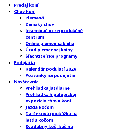
Predaj koní
Chov koní
Plemená
Zemský chov
Inseminačno-reprodukčné
centrum
Online plemenná kniha
Úrad plemennej knihy
Šľachtiteľské programy
Podujatia
Kalendár podujatí 2026
Pozvánky na podujatia
Návštevníci
Prehliadka jazdiarne
Prehliadka hipologickej
expozície chovu koní
Jazda kočom
Darčeková poukážka na
jazdu kočom
Svadobný koč, koč na