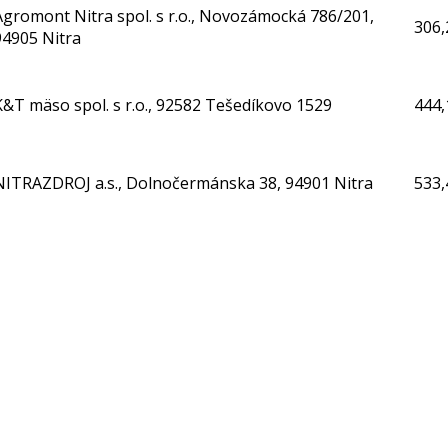
Agromont Nitra spol. s r.o., Novozámocká 786/201,
306,
94905 Nitra
K&T mäso spol. s r.o., 92582 Tešedíkovo 1529
444,
NITRAZDROJ a.s., Dolnočermánska 38, 94901 Nitra
533,