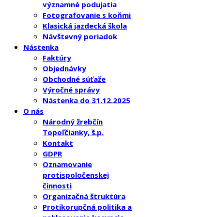
významné podujatia
Fotografovanie s koňmi
Klasická jazdecká škola
Návštevný poriadok
Nástenka
Faktúry
Objednávky
Obchodné súťaže
Výročné správy
Nástenka do 31.12.2025
O nás
Národný žrebčín
Topoľčianky, š.p.
Kontakt
GDPR
Oznamovanie
protispoločenskej
činnosti
Organizačná štruktúra
Protikorupčná politika a