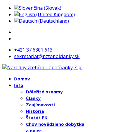
+421 37 6301 613
sekretariat@nztopolcianky.sk
Domov
Info
Dôležité oznamy
Články
Zaujímavosti
História
Štatút PK
Chov hovädzieho dobytka
a oviec