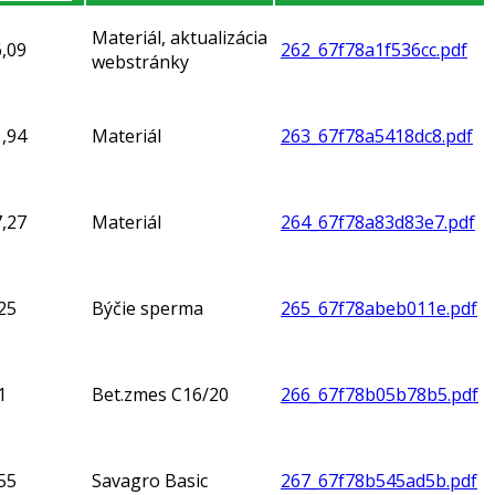
Materiál, aktualizácia
,09
262_67f78a1f536cc.pdf
webstránky
,94
Materiál
263_67f78a5418dc8.pdf
,27
Materiál
264_67f78a83d83e7.pdf
25
Býčie sperma
265_67f78abeb011e.pdf
1
Bet.zmes C16/20
266_67f78b05b78b5.pdf
55
Savagro Basic
267_67f78b545ad5b.pdf