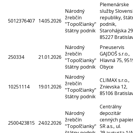
Plemenárske
Národný
služby Slovens
žrebčín
republiky, štát
5012376407
14.05.2026
"Topoľčianky"
podnik,
štátny podnik
Starohájska 29
85227 Bratisla
Národný
Pneuservis
žrebčín
GAJDOŠ s.r.o.,
250334
21.01.2026
"Topoľčianky"
Hlavná 75, 951
štátny podnik
Obyce
Národný
CLIMAX s.r.o.,
žrebčín
10251114
19.01.2026
Znievska 12,
"Topoľčianky"
85106 Bratisla
štátny podnik
Centrálny
Národný
depozitár
žrebčín
cenných papie
2500423815
24.02.2026
"Topoľčianky"
SR a.s., ul.
štátny podnik
29.augusta 1/A