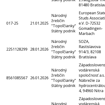
81480 Bratisla
European Stat
Národný
Studs Associat
žrebčín
017-25
21.01.2025
e.V. D-72532
"Topoľčianky"
Gomadingen-
štátny podnik
Marbach
Národný
SOZA,
žrebčín
Rastislavova
2251128299
28.01.2026
"Topoľčianky"
914/3, 82108
štátny podnik
Bratislava
Západosloven
Národný
vodárenská
žrebčín
spoločnosť a.s.
8561085567
26.01.2026
"Topoľčianky"
Nábrežie za
štátny podnik
hydrocentrálo
4, 94960 Nitra
Západosloven
Národný
vodárenská