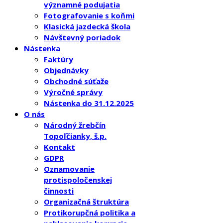
významné podujatia
Fotografovanie s koňmi
Klasická jazdecká škola
Návštevný poriadok
Nástenka
Faktúry
Objednávky
Obchodné súťaže
Výročné správy
Nástenka do 31.12.2025
O nás
Národný žrebčín
Topoľčianky, š.p.
Kontakt
GDPR
Oznamovanie
protispoločenskej
činnosti
Organizačná štruktúra
Protikorupčná politika a