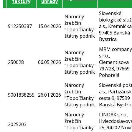
faktúry
úhrady
Slovenské
Národný
biologické slu
žrebčín
912250387
15.04.2026
a.s., Kremnička
"Topoľčianky"
97405 Banská
štátny podnik
Bystrica
MRM company
Národný
s.r.o.,
žrebčín
250028
06.05.2026
Clementisova
"Topoľčianky"
797/23, 97669
štátny podnik
Pohorelá
Národný
Slovenská poš
žrebčín
a.s., Partizáns
9001838255
26.01.2026
"Topoľčianky"
cesta 9, 97599
štátny podnik
Banská Bystric
Národný
LINDAX s.r.o.,
žrebčín
Hviezdoslavov
2025203
"Topoľčianky"
25, 94202 Nov