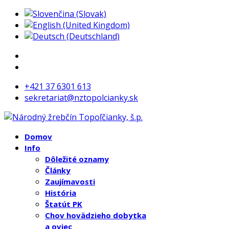
+421 37 6301 613
sekretariat@nztopolcianky.sk
Domov
Info
Dôležité oznamy
Články
Zaujímavosti
História
Štatút PK
Chov hovädzieho dobytka
a oviec