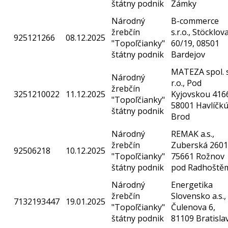
štátny podnik
Zámky
Národný
B-commerce
žrebčín
s.r.o., Stöcklov
925121266
08.12.2025
"Topoľčianky"
60/19, 08501
štátny podnik
Bardejov
MATEZA spol. 
Národný
r.o., Pod
žrebčín
3251210022
11.12.2025
Kyjovskou 416
"Topoľčianky"
58001 Havlíčk
štátny podnik
Brod
Národný
REMAK a.s.,
žrebčín
Zuberská 2601
92506218
10.12.2025
"Topoľčianky"
75661 Rožnov
štátny podnik
pod Radhoště
Národný
Energetika
žrebčín
Slovensko a.s.,
7132193447
19.01.2025
"Topoľčianky"
Čulenova 6,
štátny podnik
81109 Bratisla