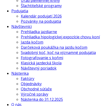
Úrad plemennej knihy
Šľachtiteľské programy
Podujatia
Kalendár podujatí 2026
Pozvánky na podujatia
Návštevníci
Prehliadka jazdiarne
Prehliadka hipologickej expozície chovu koní
Jazda kočom
Darčeková poukážka na jazdu kočom
Svadobný koč, koč na významné podujatia
Fotografovanie s koňmi
Klasická jazdecká škola
Návštevný poriadok
Nástenka
Faktúry
Objednávky
Obchodné súťaže
Výročné správy
Nástenka do 31.12.2025
O nás