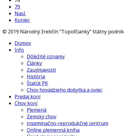
78
79
Nasl.
Koniec
© 2019 Národný žrebčín "Topoľčianky" štátny podnik
Domov
Info
Dôležité oznamy
Články
Zaujímavosti
História
Štatút PK
Chov hovädzieho dobytka a oviec
Predaj koní
Chov koní
Plemená
Zemský chov
Inseminačno-reprodukčné centrum
Online plemenná kniha