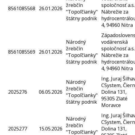
žrebčín
spoločnosť a.s.
8561085568
26.01.2026
"Topoľčianky"
Nábrežie za
štátny podnik
hydrocentrálo
4, 94960 Nitra
Západosloven
Národný
vodárenská
žrebčín
spoločnosť a.s.
8561085569
26.01.2026
"Topoľčianky"
Nábrežie za
štátny podnik
hydrocentrálo
4, 94960 Nitra
Ing. Juraj Šilha
Národný
CSystem, Čier
žrebčín
2025276
06.05.2026
Dolina 131,
"Topoľčianky"
95305 Zlaté
štátny podnik
Moravce
Ing. Juraj Šilha
Národný
CSystem, Čier
žrebčín
2025277
15.05.2026
Dolina 131,
"Topoľčianky"