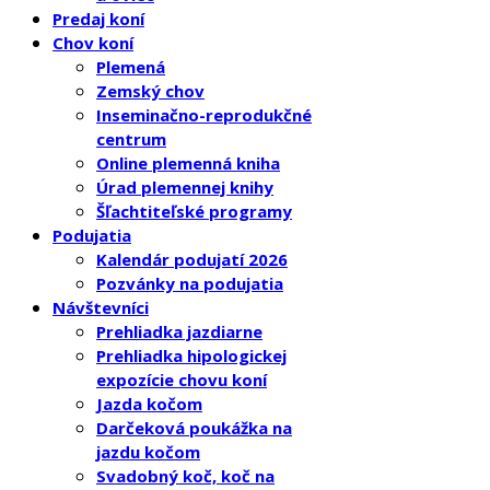
Predaj koní
Chov koní
Plemená
Zemský chov
Inseminačno-reprodukčné
centrum
Online plemenná kniha
Úrad plemennej knihy
Šľachtiteľské programy
Podujatia
Kalendár podujatí 2026
Pozvánky na podujatia
Návštevníci
Prehliadka jazdiarne
Prehliadka hipologickej
expozície chovu koní
Jazda kočom
Darčeková poukážka na
jazdu kočom
Svadobný koč, koč na