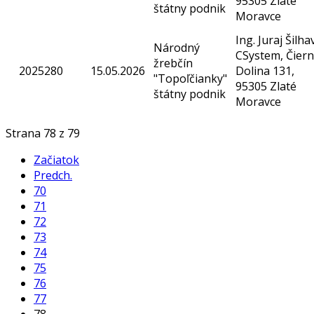
95305 Zlaté
štátny podnik
Moravce
Ing. Juraj Šilha
Národný
CSystem, Čier
žrebčín
2025280
15.05.2026
Dolina 131,
"Topoľčianky"
95305 Zlaté
štátny podnik
Moravce
Strana 78 z 79
Začiatok
Predch.
70
71
72
73
74
75
76
77