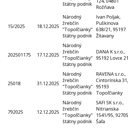
124, 04801
štátny podnik
Rožňava
Národný
Ivan Poljak,
žrebčín
Puškinova
15/2025
18.12.2025
"Topoľčianky"
638/21, 95197
štátny podnik
Žitavany
Národný
žrebčín
DANA K s.r.o.,
202501175
17.12.2025
"Topoľčianky"
95192 Lovce 2
štátny podnik
Národný
RAVENA s.r.o.,
žrebčín
Cintorínska 31
25018
31.12.2025
"Topoľčianky"
95193
štátny podnik
Topoľčianky
Národný
SAFI SK s.r.o.,
žrebčín
Nitrianska
792025
12.12.2025
"Topoľčianky"
1541/95, 9270
štátny podnik
Šaľa