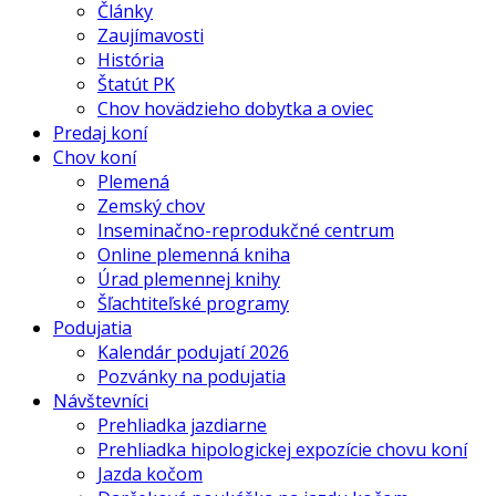
Články
Zaujímavosti
História
Štatút PK
Chov hovädzieho dobytka a oviec
Predaj koní
Chov koní
Plemená
Zemský chov
Inseminačno-reprodukčné centrum
Online plemenná kniha
Úrad plemennej knihy
Šľachtiteľské programy
Podujatia
Kalendár podujatí 2026
Pozvánky na podujatia
Návštevníci
Prehliadka jazdiarne
Prehliadka hipologickej expozície chovu koní
Jazda kočom