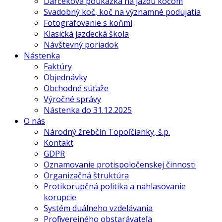
Darčeková poukážka na jazdu kočom
Svadobný koč, koč na významné podujatia
Fotografovanie s koňmi
Klasická jazdecká škola
Návštevný poriadok
Nástenka
Faktúry
Objednávky
Obchodné súťaže
Výročné správy
Nástenka do 31.12.2025
O nás
Národný žrebčín Topoľčianky, š.p.
Kontakt
GDPR
Oznamovanie protispoločenskej činnosti
Organizačná štruktúra
Protikorupčná politika a nahlasovanie
korupcie
Systém duálneho vzdelávania
Profil verejného obstarávateľa