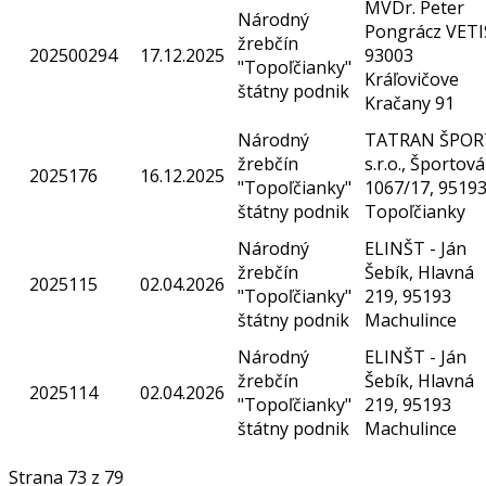
MVDr. Peter
Národný
Pongrácz VETI
žrebčín
202500294
17.12.2025
93003
"Topoľčianky"
Kráľovičove
štátny podnik
Kračany 91
Národný
TATRAN ŠPOR
žrebčín
s.r.o., Športová
2025176
16.12.2025
"Topoľčianky"
1067/17, 9519
štátny podnik
Topoľčianky
Národný
ELINŠT - Ján
žrebčín
Šebík, Hlavná
2025115
02.04.2026
"Topoľčianky"
219, 95193
štátny podnik
Machulince
Národný
ELINŠT - Ján
žrebčín
Šebík, Hlavná
2025114
02.04.2026
"Topoľčianky"
219, 95193
štátny podnik
Machulince
Strana 73 z 79