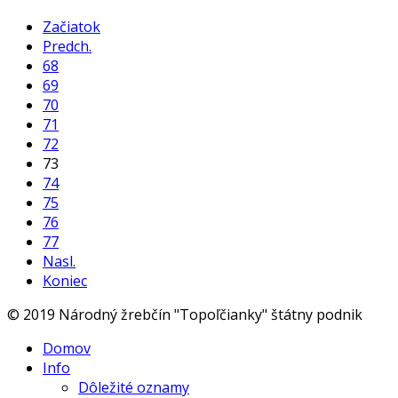
Začiatok
Predch.
68
69
70
71
72
73
74
75
76
77
Nasl.
Koniec
© 2019 Národný žrebčín "Topoľčianky" štátny podnik
Domov
Info
Dôležité oznamy