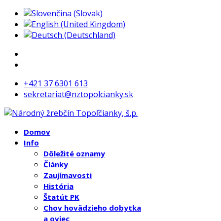
+421 37 6301 613
sekretariat@nztopolcianky.sk
Domov
Info
Dôležité oznamy
Články
Zaujímavosti
História
Štatút PK
Chov hovädzieho dobytka
a oviec