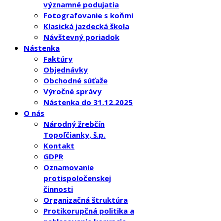
významné podujatia
Fotografovanie s koňmi
Klasická jazdecká škola
Návštevný poriadok
Nástenka
Faktúry
Objednávky
Obchodné súťaže
Výročné správy
Nástenka do 31.12.2025
O nás
Národný žrebčín
Topoľčianky, š.p.
Kontakt
GDPR
Oznamovanie
protispoločenskej
činnosti
Organizačná štruktúra
Protikorupčná politika a