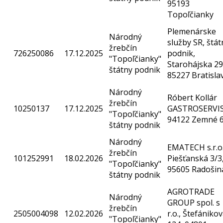
95193
Topoľčianky
Plemenárske
Národný
služby SR, štát
žrebčín
726250086
17.12.2025
podnik,
"Topoľčianky"
Starohájska 29
štátny podnik
85227 Bratisla
Národný
Róbert Kollár
žrebčín
10250137
17.12.2025
GASTROSERVIS
"Topoľčianky"
94122 Zemné 
štátny podnik
Národný
EMATECH s.r.o.
žrebčín
101252991
18.02.2026
Piešťanská 3/3
"Topoľčianky"
95605 Radošin
štátny podnik
AGROTRADE
Národný
GROUP spol. s
žrebčín
2505004098
12.02.2026
r.o., Štefániko
"Topoľčianky"