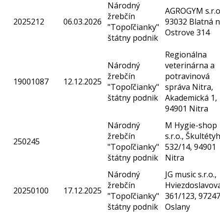
Národný
AGROGYM s.r.o.
žrebčín
2025212
06.03.2026
93032 Blatná 
"Topoľčianky"
Ostrove 314
štátny podnik
Regionálna
Národný
veterinárna a
žrebčín
potravinová
19001087
12.12.2025
"Topoľčianky"
správa Nitra,
štátny podnik
Akademická 1,
94901 Nitra
Národný
M Hygie-shop
žrebčín
s.r.o., Škultéty
250245
"Topoľčianky"
532/14, 94901
štátny podnik
Nitra
Národný
JG music s.r.o.,
žrebčín
Hviezdoslavov
20250100
17.12.2025
"Topoľčianky"
361/123, 9724
štátny podnik
Oslany