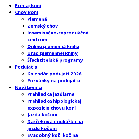
Predaj koní
Chov koní
Plemená
Zemský chov
Inseminačno-reprodukčné
centrum
Online plemenná kniha
Úrad plemennej knihy
Šľachtiteľské programy
Podujatia
Kalendár podujatí 2026
Pozvánky na podujatia
Návštevníci
Prehliadka jazdiarne
Prehliadka hipologickej
expozície chovu koní
Jazda kočom
Darčeková poukážka na
jazdu kočom
Svadobný koč, koč na