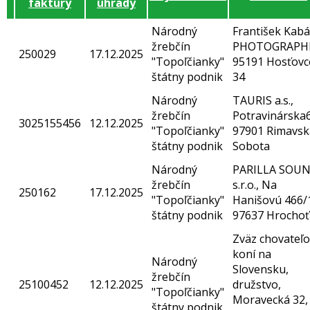
faktúry
úhrady
Národný
František Kabá
žrebčín
PHOTOGRAPH
250029
17.12.2025
"Topoľčianky"
95191 Hosťovc
štátny podnik
34
Národný
TAURIS a.s.,
žrebčín
Potravinárska6
3025155456
12.12.2025
"Topoľčianky"
97901 Rimavsk
štátny podnik
Sobota
Národný
PARILLA SOU
žrebčín
s.r.o., Na
250162
17.12.2025
"Topoľčianky"
Hanišovú 466/
štátny podnik
97637 Hrochoť
Zväz chovateľo
koní na
Národný
Slovensku,
žrebčín
25100452
12.12.2025
družstvo,
"Topoľčianky"
Moravecká 32,
štátny podnik