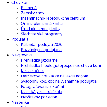
Chov koní
Plemená
Zemský chov
Inseminačno-reprodukčné centrum
Online plemenná kniha
Úrad plemennej knihy
Šľachtiteľské programy
Podujatia
Kalendár podujatí 2026
Pozvánky na podujatia
Návštevníci
Prehliadka jazdiarne
Prehliadka hipologickej expozície chovu koní
Jazda kočom
Darčeková poukážka na jazdu kočom
Svadobný koč, koč na významné podujatia
Fotografovanie s koňmi
Klasická jazdecká škola
Návštevný poriadok
Nástenka