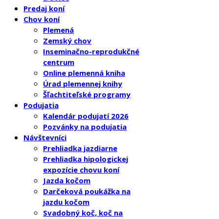
Predaj koní
Chov koní
Plemená
Zemský chov
Inseminačno-reprodukčné
centrum
Online plemenná kniha
Úrad plemennej knihy
Šľachtiteľské programy
Podujatia
Kalendár podujatí 2026
Pozvánky na podujatia
Návštevníci
Prehliadka jazdiarne
Prehliadka hipologickej
expozície chovu koní
Jazda kočom
Darčeková poukážka na
jazdu kočom
Svadobný koč, koč na