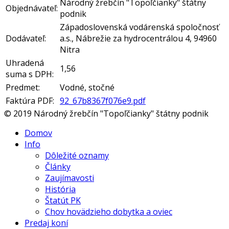
Národný žrebčín "Topoľčianky" štátny
Objednávateľ:
podnik
Západoslovenská vodárenská spoločnosť
Dodávateľ:
a.s., Nábrežie za hydrocentrálou 4, 94960
Nitra
Uhradená
1,56
suma s DPH:
Predmet:
Vodné, stočné
Faktúra PDF:
92_67b8367f076e9.pdf
© 2019 Národný žrebčín "Topoľčianky" štátny podnik
Domov
Info
Dôležité oznamy
Články
Zaujímavosti
História
Štatút PK
Chov hovädzieho dobytka a oviec
Predaj koní