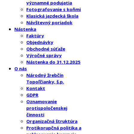
významné podujatia
Fotografovanie s koňmi
Klasická jazdecká škola
Návštevný poriadok
Nástenka
Faktúry
Objednávky
Obchodné súťaže
Výročné správy
Nástenka do 31.12.2025
O nás
Národný žrebčín
Topoľčianky, š.p.
Kontakt
GDPR
Oznamovanie
protispoločenskej
činnosti
Organizačná štruktúra
Protikorupčná politika a