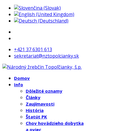
+421 37 6301 613
sekretariat@nztopolcianky.sk
Domov
Info
Dôležité oznamy
Články
Zaujímavosti
História
Štatút PK
Chov hovädzieho dobytka
a oviec