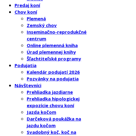
Predaj koní
Chov koní
Plemená
Zemský chov
Inseminačno-reprodukčné
centrum
Online plemenná kniha
Úrad plemennej knihy
Šľachtiteľské programy
Podujatia
Kalendár podujatí 2026
Pozvánky na podujatia
Návštevníci
Prehliadka jazdiarne
Prehliadka hipologickej
expozície chovu koní
Jazda kočom
Darčeková poukážka na
jazdu kočom
Svadobný koč, koč na