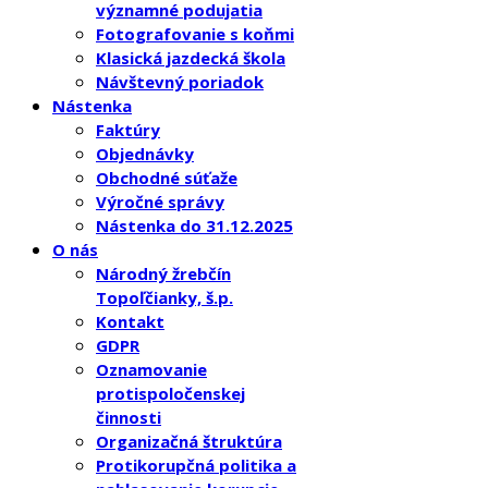
významné podujatia
Fotografovanie s koňmi
Klasická jazdecká škola
Návštevný poriadok
Nástenka
Faktúry
Objednávky
Obchodné súťaže
Výročné správy
Nástenka do 31.12.2025
O nás
Národný žrebčín
Topoľčianky, š.p.
Kontakt
GDPR
Oznamovanie
protispoločenskej
činnosti
Organizačná štruktúra
Protikorupčná politika a