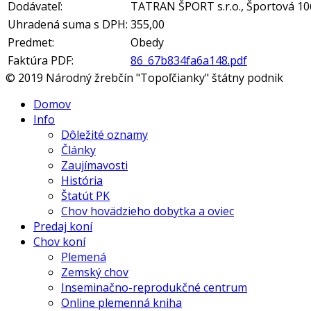
Dodávateľ:
TATRAN ŠPORT s.r.o., Športová 10
Uhradená suma s DPH:
355,00
Predmet:
Obedy
Faktúra PDF:
86_67b834fa6a148.pdf
© 2019 Národný žrebčín "Topoľčianky" štátny podnik
Domov
Info
Dôležité oznamy
Články
Zaujímavosti
História
Štatút PK
Chov hovädzieho dobytka a oviec
Predaj koní
Chov koní
Plemená
Zemský chov
Inseminačno-reprodukčné centrum
Online plemenná kniha