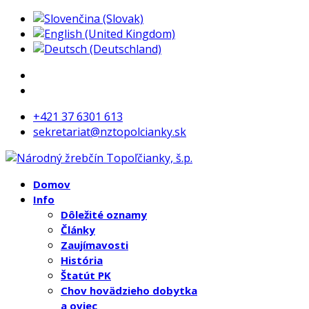
+421 37 6301 613
sekretariat@nztopolcianky.sk
Domov
Info
Dôležité oznamy
Články
Zaujímavosti
História
Štatút PK
Chov hovädzieho dobytka
a oviec