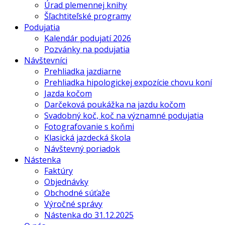
Úrad plemennej knihy
Šľachtiteľské programy
Podujatia
Kalendár podujatí 2026
Pozvánky na podujatia
Návštevníci
Prehliadka jazdiarne
Prehliadka hipologickej expozície chovu koní
Jazda kočom
Darčeková poukážka na jazdu kočom
Svadobný koč, koč na významné podujatia
Fotografovanie s koňmi
Klasická jazdecká škola
Návštevný poriadok
Nástenka
Faktúry
Objednávky
Obchodné súťaže
Výročné správy
Nástenka do 31.12.2025