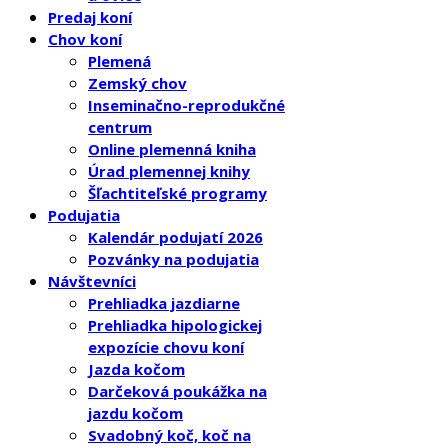
Predaj koní
Chov koní
Plemená
Zemský chov
Inseminačno-reprodukčné
centrum
Online plemenná kniha
Úrad plemennej knihy
Šľachtiteľské programy
Podujatia
Kalendár podujatí 2026
Pozvánky na podujatia
Návštevníci
Prehliadka jazdiarne
Prehliadka hipologickej
expozície chovu koní
Jazda kočom
Darčeková poukážka na
jazdu kočom
Svadobný koč, koč na