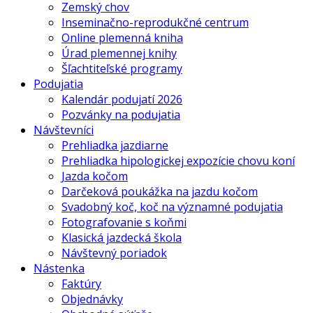
Zemský chov
Inseminačno-reprodukčné centrum
Online plemenná kniha
Úrad plemennej knihy
Šľachtiteľské programy
Podujatia
Kalendár podujatí 2026
Pozvánky na podujatia
Návštevníci
Prehliadka jazdiarne
Prehliadka hipologickej expozície chovu koní
Jazda kočom
Darčeková poukážka na jazdu kočom
Svadobný koč, koč na významné podujatia
Fotografovanie s koňmi
Klasická jazdecká škola
Návštevný poriadok
Nástenka
Faktúry
Objednávky