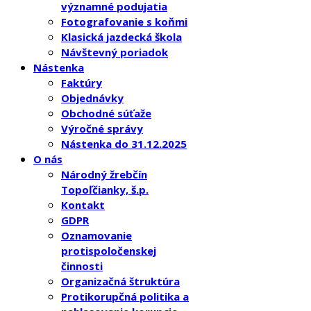
významné podujatia
Fotografovanie s koňmi
Klasická jazdecká škola
Návštevný poriadok
Nástenka
Faktúry
Objednávky
Obchodné súťaže
Výročné správy
Nástenka do 31.12.2025
O nás
Národný žrebčín
Topoľčianky, š.p.
Kontakt
GDPR
Oznamovanie
protispoločenskej
činnosti
Organizačná štruktúra
Protikorupčná politika a