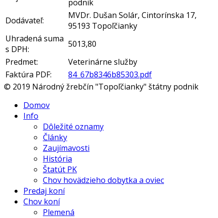
podnik
MVDr. Dušan Solár, Cintorínska 17,
Dodávateľ:
95193 Topoľčianky
Uhradená suma
5013,80
s DPH:
Predmet:
Veterinárne služby
Faktúra PDF:
84_67b8346b85303.pdf
© 2019 Národný žrebčín "Topoľčianky" štátny podnik
Domov
Info
Dôležité oznamy
Články
Zaujímavosti
História
Štatút PK
Chov hovädzieho dobytka a oviec
Predaj koní
Chov koní
Plemená