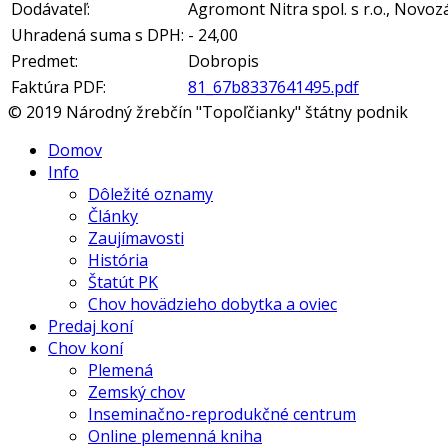
Dodávateľ:
Agromont Nitra spol. s r.o., Novo
Uhradená suma s DPH:
- 24,00
Predmet:
Dobropis
Faktúra PDF:
81_67b8337641495.pdf
© 2019 Národný žrebčín "Topoľčianky" štátny podnik
Domov
Info
Dôležité oznamy
Články
Zaujímavosti
História
Štatút PK
Chov hovädzieho dobytka a oviec
Predaj koní
Chov koní
Plemená
Zemský chov
Inseminačno-reprodukčné centrum
Online plemenná kniha