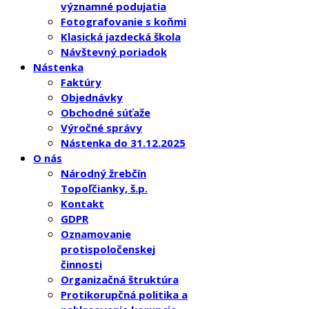
významné podujatia
Fotografovanie s koňmi
Klasická jazdecká škola
Návštevný poriadok
Nástenka
Faktúry
Objednávky
Obchodné súťaže
Výročné správy
Nástenka do 31.12.2025
O nás
Národný žrebčín
Topoľčianky, š.p.
Kontakt
GDPR
Oznamovanie
protispoločenskej
činnosti
Organizačná štruktúra
Protikorupčná politika a