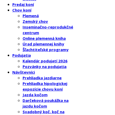
Predaj koní
Chov koní
Plemená
Zemský chov
Inseminačno-reprodukčné
centrum
Online plemenná kniha
Úrad plemennej knihy
Šľachtiteľské programy
Podujatia
Kalendár podujatí 2026
Pozvánky na podujatia
Návštevníci
Prehliadka jazdiarne
Prehliadka hipologickej
expozície chovu koní
Jazda kočom
Darčeková poukážka na
jazdu kočom
Svadobný koč, koč na