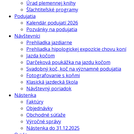
Úrad plemennej knihy
Šľachtiteľské programy
Podujatia
Kalendár podujatí 2026
Pozvánky na podujatia
Návštevníci
Prehliadka jazdiarne
Prehliadka hipologickej expozície chovu koní
Jazda kočom
Darčeková poukážka na jazdu kočom
Svadobný koč, koč na významné podujatia
Fotografovanie s koňmi
Klasická jazdecká škola
Návštevný poriadok
Nástenka
Faktúry
Objednávky
Obchodné súťaže
Výročné správy
Nástenka do 31.12.2025