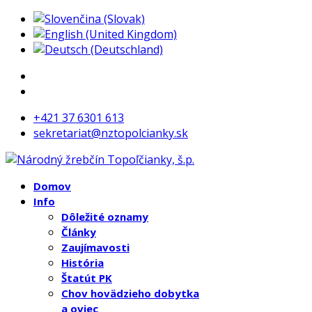
+421 37 6301 613
sekretariat@nztopolcianky.sk
Domov
Info
Dôležité oznamy
Články
Zaujímavosti
História
Štatút PK
Chov hovädzieho dobytka
a oviec