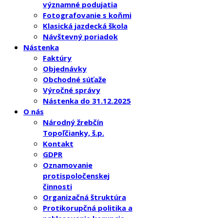
významné podujatia
Fotografovanie s koňmi
Klasická jazdecká škola
Návštevný poriadok
Nástenka
Faktúry
Objednávky
Obchodné súťaže
Výročné správy
Nástenka do 31.12.2025
O nás
Národný žrebčín
Topoľčianky, š.p.
Kontakt
GDPR
Oznamovanie
protispoločenskej
činnosti
Organizačná štruktúra
Protikorupčná politika a