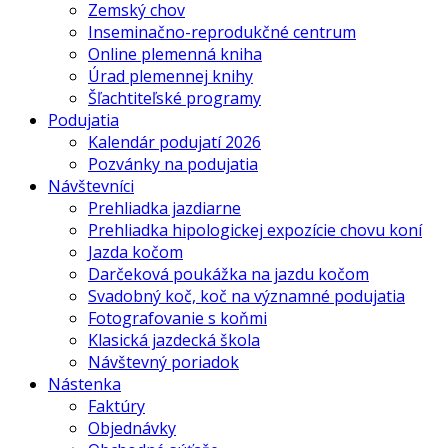
Zemský chov
Inseminačno-reprodukčné centrum
Online plemenná kniha
Úrad plemennej knihy
Šľachtiteľské programy
Podujatia
Kalendár podujatí 2026
Pozvánky na podujatia
Návštevníci
Prehliadka jazdiarne
Prehliadka hipologickej expozície chovu koní
Jazda kočom
Darčeková poukážka na jazdu kočom
Svadobný koč, koč na významné podujatia
Fotografovanie s koňmi
Klasická jazdecká škola
Návštevný poriadok
Nástenka
Faktúry
Objednávky