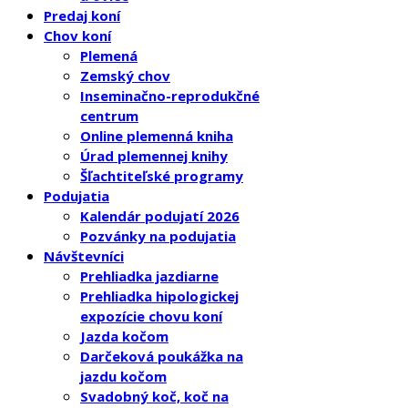
Predaj koní
Chov koní
Plemená
Zemský chov
Inseminačno-reprodukčné
centrum
Online plemenná kniha
Úrad plemennej knihy
Šľachtiteľské programy
Podujatia
Kalendár podujatí 2026
Pozvánky na podujatia
Návštevníci
Prehliadka jazdiarne
Prehliadka hipologickej
expozície chovu koní
Jazda kočom
Darčeková poukážka na
jazdu kočom
Svadobný koč, koč na