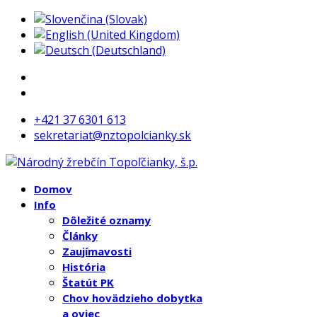
+421 37 6301 613
sekretariat@nztopolcianky.sk
Domov
Info
Dôležité oznamy
Články
Zaujímavosti
História
Štatút PK
Chov hovädzieho dobytka
a oviec