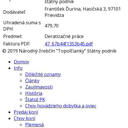
štátny podnik
František Ďurina, Hasičská 3, 97101
Dodávateľ:
Prievidza
Uhradená suma s
479,70
DPH:
Predmet:
Deratizačné práce
Faktúra PDF:
47_67b44f1353b45.pdf
© 2019 Národný žrebčín "Topoľčianky" štátny podnik
Domov
Info
Dôležité oznamy
Články
Zaujímavosti
História
Štatút PK
Chov hovädzieho dobytka a oviec
Predaj koní
Chov koní
Plemená