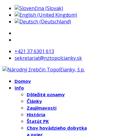
+421 37 6301 613
sekretariat@nztopolcianky.sk
Domov
Info
Dôležité oznamy
Články
Zaujímavosti
História
Štatút PK
Chov hovädzieho dobytka
a oviec