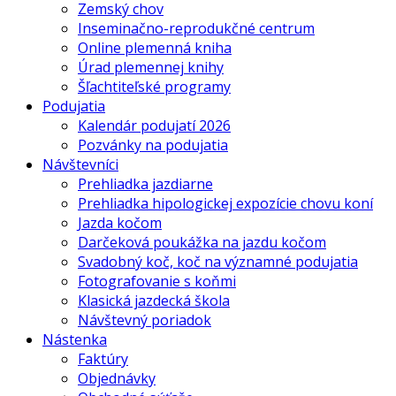
Zemský chov
Inseminačno-reprodukčné centrum
Online plemenná kniha
Úrad plemennej knihy
Šľachtiteľské programy
Podujatia
Kalendár podujatí 2026
Pozvánky na podujatia
Návštevníci
Prehliadka jazdiarne
Prehliadka hipologickej expozície chovu koní
Jazda kočom
Darčeková poukážka na jazdu kočom
Svadobný koč, koč na významné podujatia
Fotografovanie s koňmi
Klasická jazdecká škola
Návštevný poriadok
Nástenka
Faktúry
Objednávky