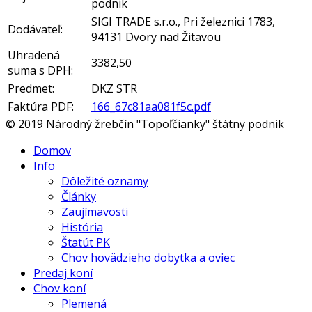
podnik
SIGI TRADE s.r.o., Pri železnici 1783,
Dodávateľ:
94131 Dvory nad Žitavou
Uhradená
3382,50
suma s DPH:
Predmet:
DKZ STR
Faktúra PDF:
166_67c81aa081f5c.pdf
© 2019 Národný žrebčín "Topoľčianky" štátny podnik
Domov
Info
Dôležité oznamy
Články
Zaujímavosti
História
Štatút PK
Chov hovädzieho dobytka a oviec
Predaj koní
Chov koní
Plemená