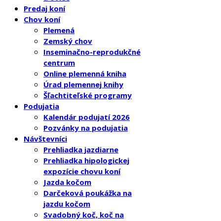
Predaj koní
Chov koní
Plemená
Zemský chov
Inseminačno-reprodukčné
centrum
Online plemenná kniha
Úrad plemennej knihy
Šľachtiteľské programy
Podujatia
Kalendár podujatí 2026
Pozvánky na podujatia
Návštevníci
Prehliadka jazdiarne
Prehliadka hipologickej
expozície chovu koní
Jazda kočom
Darčeková poukážka na
jazdu kočom
Svadobný koč, koč na