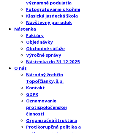
významné podujatia
Fotografovanie s koňmi
Klasická jazdecká škola
Návštevný poriadok
Nástenka
Faktúry
Objednávky
Obchodné súťaže
Výročné správy
Nástenka do 31.12.2025
O nás
Národný žrebčín
Topoľčianky, š.p.
Kontakt
GDPR
Oznamovanie
protispoločenskej
činnosti
Organizačná štruktúra
Protikorupčná politika a