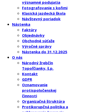
významné podujatia
Fotografovanie s koňmi
Klasická jazdecká škola
Návštevný poriadok
Nástenka
Faktúry
Objednávky
Obchodné súťaže
Výročné správy
Nástenka do 31.12.2025
O nás
Národný žrebčín
Topoľčianky, š.p.
Kontakt
GDPR
Oznamovanie
protispoločenskej
činnosti
Organizačná štruktúra
Protikorupčná politika a