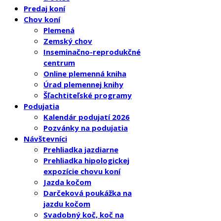
Predaj koní
Chov koní
Plemená
Zemský chov
Inseminačno-reprodukčné
centrum
Online plemenná kniha
Úrad plemennej knihy
Šľachtiteľské programy
Podujatia
Kalendár podujatí 2026
Pozvánky na podujatia
Návštevníci
Prehliadka jazdiarne
Prehliadka hipologickej
expozície chovu koní
Jazda kočom
Darčeková poukážka na
jazdu kočom
Svadobný koč, koč na