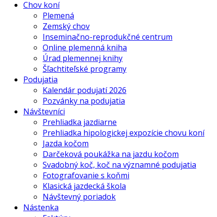
Chov koní
Plemená
Zemský chov
Inseminačno-reprodukčné centrum
Online plemenná kniha
Úrad plemennej knihy
Šľachtiteľské programy
Podujatia
Kalendár podujatí 2026
Pozvánky na podujatia
Návštevníci
Prehliadka jazdiarne
Prehliadka hipologickej expozície chovu koní
Jazda kočom
Darčeková poukážka na jazdu kočom
Svadobný koč, koč na významné podujatia
Fotografovanie s koňmi
Klasická jazdecká škola
Návštevný poriadok
Nástenka