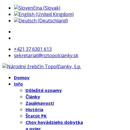
+421 37 6301 613
sekretariat@nztopolcianky.sk
Domov
Info
Dôležité oznamy
Články
Zaujímavosti
História
Štatút PK
Chov hovädzieho dobytka
a oviec