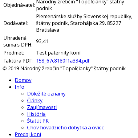
Národný žrebčín "Topoľčianky" štátny
Objednávateľ:
podnik
Plemenárske služby Slovenskej republiky,
Dodávateľ:
štátny podnik, Starohájska 29, 85227
Bratislava
Uhradená
93,41
suma s DPH:
Predmet:
Test paternity koní
Faktúra PDF:
158_67c8180f1a334.pdf
© 2019 Národný žrebčín "Topoľčianky" štátny podnik
Domov
Info
Dôležité oznamy
Články
Zaujímavosti
História
Štatút PK
Chov hovädzieho dobytka a oviec
Predaj koní