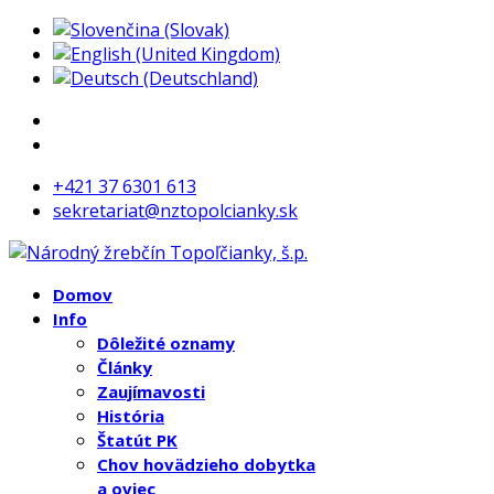
+421 37 6301 613
sekretariat@nztopolcianky.sk
Domov
Info
Dôležité oznamy
Články
Zaujímavosti
História
Štatút PK
Chov hovädzieho dobytka
a oviec