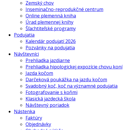
Zemský chov
Inseminačno-reprodukčné centrum
Online plemenná kniha
Úrad plemennej knihy
Šľachtiteľské programy
Podujatia
Kalendár podujatí 2026
Pozvánky na podujatia
Návštevníci
Prehliadka jazdiarne
Prehliadka hipologickej expozície chovu koní
Jazda kočom
Darčeková poukážka na jazdu kočom
Svadobný koč, koč na významné podujatia
Fotografovanie s koňmi
Klasická jazdecká škola
Návštevný poriadok
Nástenka
Faktúry
Objednávky