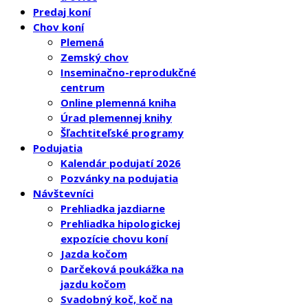
Predaj koní
Chov koní
Plemená
Zemský chov
Inseminačno-reprodukčné
centrum
Online plemenná kniha
Úrad plemennej knihy
Šľachtiteľské programy
Podujatia
Kalendár podujatí 2026
Pozvánky na podujatia
Návštevníci
Prehliadka jazdiarne
Prehliadka hipologickej
expozície chovu koní
Jazda kočom
Darčeková poukážka na
jazdu kočom
Svadobný koč, koč na