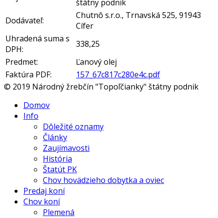
štátny podnik
Chutnô s.r.o., Trnavská 525, 91943
Dodávateľ:
Cífer
Uhradená suma s
338,25
DPH:
Predmet:
Ľanový olej
Faktúra PDF:
157_67c817c280e4c.pdf
© 2019 Národný žrebčín "Topoľčianky" štátny podnik
Domov
Info
Dôležité oznamy
Články
Zaujímavosti
História
Štatút PK
Chov hovädzieho dobytka a oviec
Predaj koní
Chov koní
Plemená