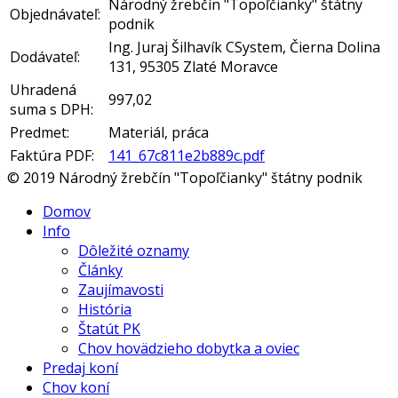
Národný žrebčín "Topoľčianky" štátny
Objednávateľ:
podnik
Ing. Juraj Šilhavík CSystem, Čierna Dolina
Dodávateľ:
131, 95305 Zlaté Moravce
Uhradená
997,02
suma s DPH:
Predmet:
Materiál, práca
Faktúra PDF:
141_67c811e2b889c.pdf
© 2019 Národný žrebčín "Topoľčianky" štátny podnik
Domov
Info
Dôležité oznamy
Články
Zaujímavosti
História
Štatút PK
Chov hovädzieho dobytka a oviec
Predaj koní
Chov koní