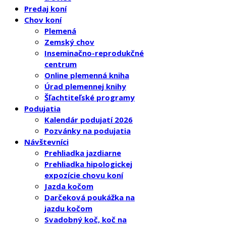
Predaj koní
Chov koní
Plemená
Zemský chov
Inseminačno-reprodukčné
centrum
Online plemenná kniha
Úrad plemennej knihy
Šľachtiteľské programy
Podujatia
Kalendár podujatí 2026
Pozvánky na podujatia
Návštevníci
Prehliadka jazdiarne
Prehliadka hipologickej
expozície chovu koní
Jazda kočom
Darčeková poukážka na
jazdu kočom
Svadobný koč, koč na