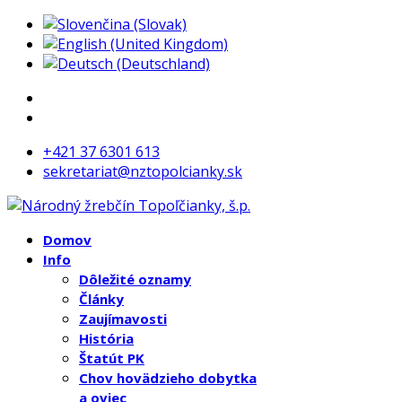
+421 37 6301 613
sekretariat@nztopolcianky.sk
Domov
Info
Dôležité oznamy
Články
Zaujímavosti
História
Štatút PK
Chov hovädzieho dobytka
a oviec