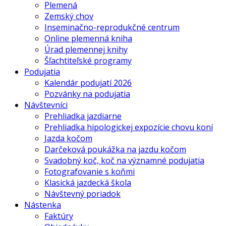
Plemená
Zemský chov
Inseminačno-reprodukčné centrum
Online plemenná kniha
Úrad plemennej knihy
Šľachtiteľské programy
Podujatia
Kalendár podujatí 2026
Pozvánky na podujatia
Návštevníci
Prehliadka jazdiarne
Prehliadka hipologickej expozície chovu koní
Jazda kočom
Darčeková poukážka na jazdu kočom
Svadobný koč, koč na významné podujatia
Fotografovanie s koňmi
Klasická jazdecká škola
Návštevný poriadok
Nástenka
Faktúry