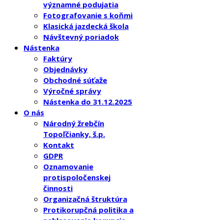
významné podujatia
Fotografovanie s koňmi
Klasická jazdecká škola
Návštevný poriadok
Nástenka
Faktúry
Objednávky
Obchodné súťaže
Výročné správy
Nástenka do 31.12.2025
O nás
Národný žrebčín
Topoľčianky, š.p.
Kontakt
GDPR
Oznamovanie
protispoločenskej
činnosti
Organizačná štruktúra
Protikorupčná politika a