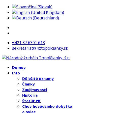
+421 37 6301 613
sekretariat@nztopolcianky.sk
Domov
Info
Dôležité oznamy
Články
Zaujímavosti
História
Štatút PK
Chov hovädzieho dobytka
a oviec