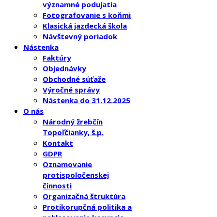
významné podujatia
Fotografovanie s koňmi
Klasická jazdecká škola
Návštevný poriadok
Nástenka
Faktúry
Objednávky
Obchodné súťaže
Výročné správy
Nástenka do 31.12.2025
O nás
Národný žrebčín
Topoľčianky, š.p.
Kontakt
GDPR
Oznamovanie
protispoločenskej
činnosti
Organizačná štruktúra
Protikorupčná politika a