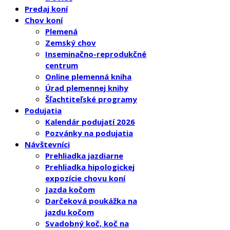
Predaj koní
Chov koní
Plemená
Zemský chov
Inseminačno-reprodukčné
centrum
Online plemenná kniha
Úrad plemennej knihy
Šľachtiteľské programy
Podujatia
Kalendár podujatí 2026
Pozvánky na podujatia
Návštevníci
Prehliadka jazdiarne
Prehliadka hipologickej
expozície chovu koní
Jazda kočom
Darčeková poukážka na
jazdu kočom
Svadobný koč, koč na