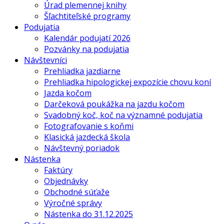
Úrad plemennej knihy
Šľachtiteľské programy
Podujatia
Kalendár podujatí 2026
Pozvánky na podujatia
Návštevníci
Prehliadka jazdiarne
Prehliadka hipologickej expozície chovu koní
Jazda kočom
Darčeková poukážka na jazdu kočom
Svadobný koč, koč na významné podujatia
Fotografovanie s koňmi
Klasická jazdecká škola
Návštevný poriadok
Nástenka
Faktúry
Objednávky
Obchodné súťaže
Výročné správy
Nástenka do 31.12.2025