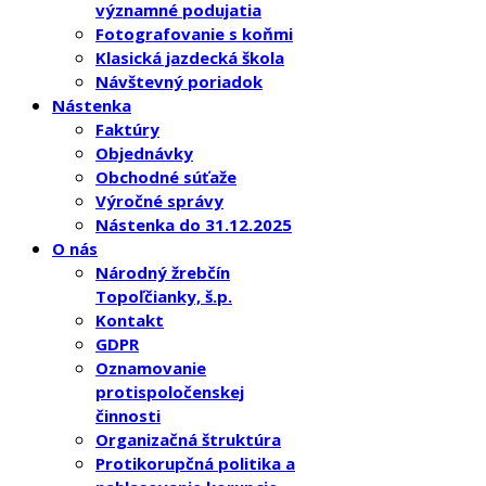
významné podujatia
Fotografovanie s koňmi
Klasická jazdecká škola
Návštevný poriadok
Nástenka
Faktúry
Objednávky
Obchodné súťaže
Výročné správy
Nástenka do 31.12.2025
O nás
Národný žrebčín
Topoľčianky, š.p.
Kontakt
GDPR
Oznamovanie
protispoločenskej
činnosti
Organizačná štruktúra
Protikorupčná politika a