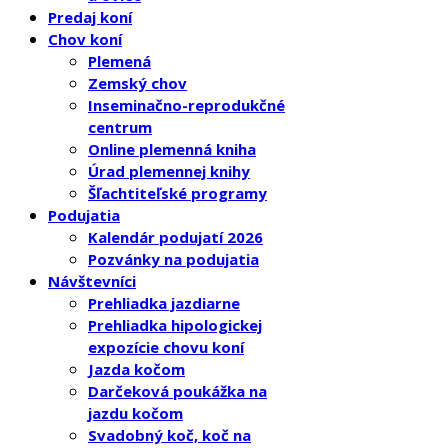
Predaj koní
Chov koní
Plemená
Zemský chov
Inseminačno-reprodukčné
centrum
Online plemenná kniha
Úrad plemennej knihy
Šľachtiteľské programy
Podujatia
Kalendár podujatí 2026
Pozvánky na podujatia
Návštevníci
Prehliadka jazdiarne
Prehliadka hipologickej
expozície chovu koní
Jazda kočom
Darčeková poukážka na
jazdu kočom
Svadobný koč, koč na