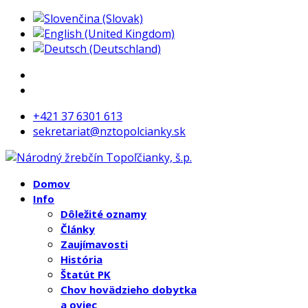
+421 37 6301 613
sekretariat@nztopolcianky.sk
Domov
Info
Dôležité oznamy
Články
Zaujímavosti
História
Štatút PK
Chov hovädzieho dobytka
a oviec