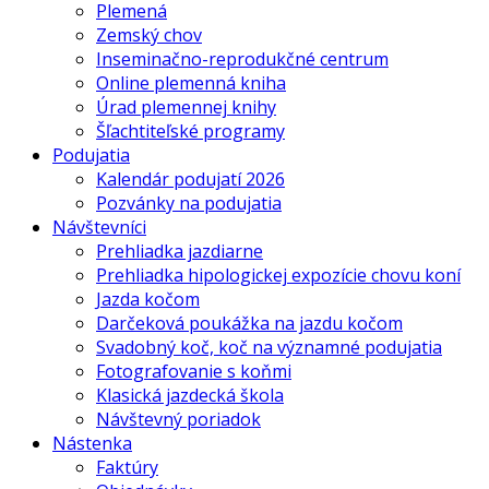
Plemená
Zemský chov
Inseminačno-reprodukčné centrum
Online plemenná kniha
Úrad plemennej knihy
Šľachtiteľské programy
Podujatia
Kalendár podujatí 2026
Pozvánky na podujatia
Návštevníci
Prehliadka jazdiarne
Prehliadka hipologickej expozície chovu koní
Jazda kočom
Darčeková poukážka na jazdu kočom
Svadobný koč, koč na významné podujatia
Fotografovanie s koňmi
Klasická jazdecká škola
Návštevný poriadok
Nástenka
Faktúry