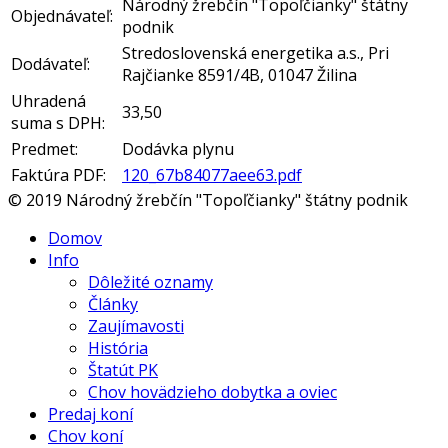
Národný žrebčín "Topoľčianky" štátny
Objednávateľ:
podnik
Stredoslovenská energetika a.s., Pri
Dodávateľ:
Rajčianke 8591/4B, 01047 Žilina
Uhradená
33,50
suma s DPH:
Predmet:
Dodávka plynu
Faktúra PDF:
120_67b84077aee63.pdf
© 2019 Národný žrebčín "Topoľčianky" štátny podnik
Domov
Info
Dôležité oznamy
Články
Zaujímavosti
História
Štatút PK
Chov hovädzieho dobytka a oviec
Predaj koní
Chov koní