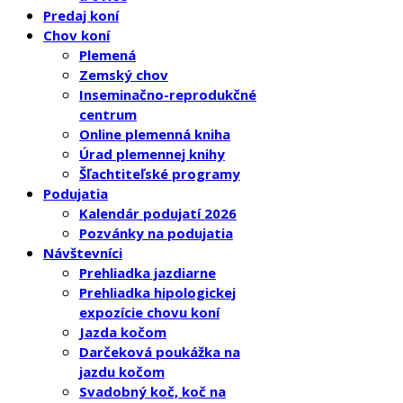
Predaj koní
Chov koní
Plemená
Zemský chov
Inseminačno-reprodukčné
centrum
Online plemenná kniha
Úrad plemennej knihy
Šľachtiteľské programy
Podujatia
Kalendár podujatí 2026
Pozvánky na podujatia
Návštevníci
Prehliadka jazdiarne
Prehliadka hipologickej
expozície chovu koní
Jazda kočom
Darčeková poukážka na
jazdu kočom
Svadobný koč, koč na