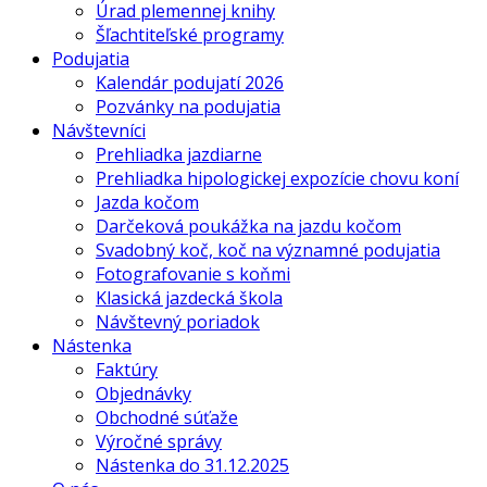
Úrad plemennej knihy
Šľachtiteľské programy
Podujatia
Kalendár podujatí 2026
Pozvánky na podujatia
Návštevníci
Prehliadka jazdiarne
Prehliadka hipologickej expozície chovu koní
Jazda kočom
Darčeková poukážka na jazdu kočom
Svadobný koč, koč na významné podujatia
Fotografovanie s koňmi
Klasická jazdecká škola
Návštevný poriadok
Nástenka
Faktúry
Objednávky
Obchodné súťaže
Výročné správy
Nástenka do 31.12.2025