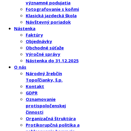
významné podujatia
Fotografovanie s koňmi
Klasická jazdecká škola
Návštevný poriadok
Nástenka
Faktúry
Objednávky
Obchodné súťaže
Výročné správy
Nástenka do 31.12.2025
O nás
Národný žrebčín
Topoľčianky, š.p.
Kontakt
GDPR
Oznamovanie
protispoločenskej
činnosti
Organizačná štruktúra
Protikorupčná politika a