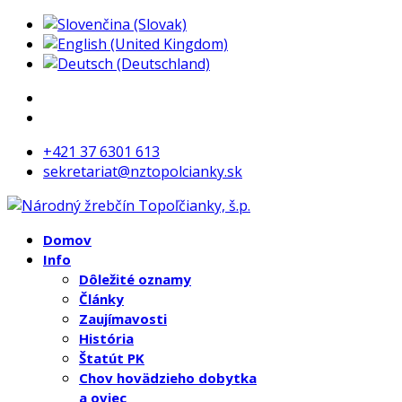
+421 37 6301 613
sekretariat@nztopolcianky.sk
Domov
Info
Dôležité oznamy
Články
Zaujímavosti
História
Štatút PK
Chov hovädzieho dobytka
a oviec