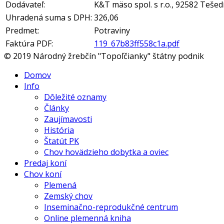
Dodávateľ:
K&T mäso spol. s r.o., 92582 Teše
Uhradená suma s DPH:
326,06
Predmet:
Potraviny
Faktúra PDF:
119_67b83ff558c1a.pdf
© 2019 Národný žrebčín "Topoľčianky" štátny podnik
Domov
Info
Dôležité oznamy
Články
Zaujímavosti
História
Štatút PK
Chov hovädzieho dobytka a oviec
Predaj koní
Chov koní
Plemená
Zemský chov
Inseminačno-reprodukčné centrum
Online plemenná kniha