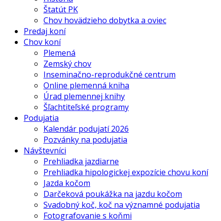
Štatút PK
Chov hovädzieho dobytka a oviec
Predaj koní
Chov koní
Plemená
Zemský chov
Inseminačno-reprodukčné centrum
Online plemenná kniha
Úrad plemennej knihy
Šľachtiteľské programy
Podujatia
Kalendár podujatí 2026
Pozvánky na podujatia
Návštevníci
Prehliadka jazdiarne
Prehliadka hipologickej expozície chovu koní
Jazda kočom
Darčeková poukážka na jazdu kočom
Svadobný koč, koč na významné podujatia
Fotografovanie s koňmi