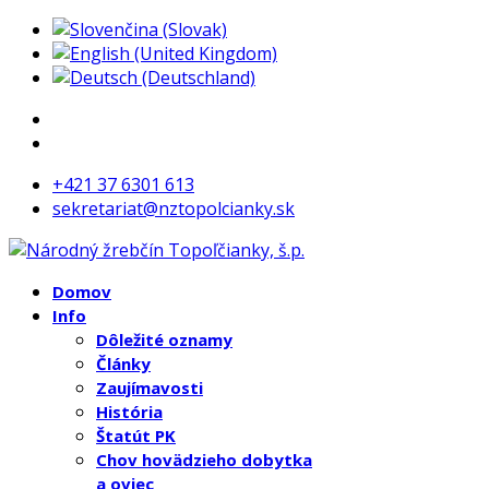
+421 37 6301 613
sekretariat@nztopolcianky.sk
Domov
Info
Dôležité oznamy
Články
Zaujímavosti
História
Štatút PK
Chov hovädzieho dobytka
a oviec