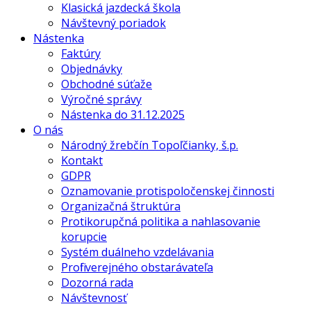
Klasická jazdecká škola
Návštevný poriadok
Nástenka
Faktúry
Objednávky
Obchodné súťaže
Výročné správy
Nástenka do 31.12.2025
O nás
Národný žrebčín Topoľčianky, š.p.
Kontakt
GDPR
Oznamovanie protispoločenskej činnosti
Organizačná štruktúra
Protikorupčná politika a nahlasovanie
korupcie
Systém duálneho vzdelávania
Profil verejného obstarávateľa
Dozorná rada
Návštevnosť