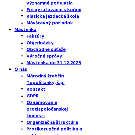
významné podujatia
Fotografovanie s koňmi
Klasická jazdecká škola
Návštevný poriadok
Nástenka
Faktúry
Objednávky
Obchodné súťaže
Výročné správy
Nástenka do 31.12.2025
O nás
Národný žrebčín
Topoľčianky, š.p.
Kontakt
GDPR
Oznamovanie
protispoločenskej
činnosti
Organizačná štruktúra
Protikorupčná politika a