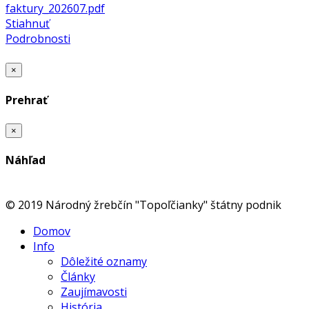
faktury_202607.pdf
Stiahnuť
Podrobnosti
×
Prehrať
×
Náhľad
© 2019 Národný žrebčín "Topoľčianky" štátny podnik
Domov
Info
Dôležité oznamy
Články
Zaujímavosti
História