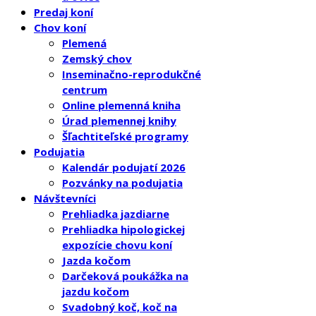
Predaj koní
Chov koní
Plemená
Zemský chov
Inseminačno-reprodukčné
centrum
Online plemenná kniha
Úrad plemennej knihy
Šľachtiteľské programy
Podujatia
Kalendár podujatí 2026
Pozvánky na podujatia
Návštevníci
Prehliadka jazdiarne
Prehliadka hipologickej
expozície chovu koní
Jazda kočom
Darčeková poukážka na
jazdu kočom
Svadobný koč, koč na