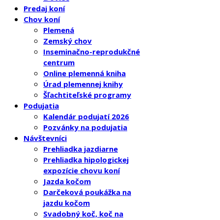
Predaj koní
Chov koní
Plemená
Zemský chov
Inseminačno-reprodukčné
centrum
Online plemenná kniha
Úrad plemennej knihy
Šľachtiteľské programy
Podujatia
Kalendár podujatí 2026
Pozvánky na podujatia
Návštevníci
Prehliadka jazdiarne
Prehliadka hipologickej
expozície chovu koní
Jazda kočom
Darčeková poukážka na
jazdu kočom
Svadobný koč, koč na