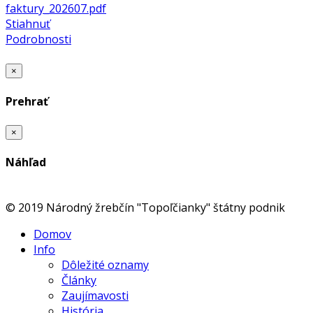
faktury_202607.pdf
Stiahnuť
Podrobnosti
×
Prehrať
×
Náhľad
© 2019 Národný žrebčín "Topoľčianky" štátny podnik
Domov
Info
Dôležité oznamy
Články
Zaujímavosti
História