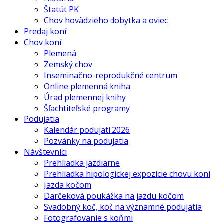
Štatút PK
Chov hovädzieho dobytka a oviec
Predaj koní
Chov koní
Plemená
Zemský chov
Inseminačno-reprodukčné centrum
Online plemenná kniha
Úrad plemennej knihy
Šľachtiteľské programy
Podujatia
Kalendár podujatí 2026
Pozvánky na podujatia
Návštevníci
Prehliadka jazdiarne
Prehliadka hipologickej expozície chovu koní
Jazda kočom
Darčeková poukážka na jazdu kočom
Svadobný koč, koč na významné podujatia
Fotografovanie s koňmi