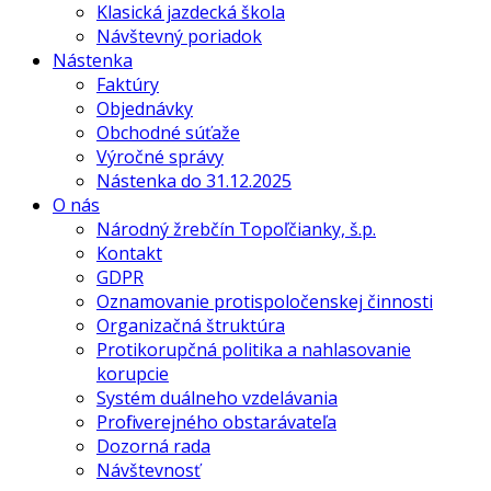
Klasická jazdecká škola
Návštevný poriadok
Nástenka
Faktúry
Objednávky
Obchodné súťaže
Výročné správy
Nástenka do 31.12.2025
O nás
Národný žrebčín Topoľčianky, š.p.
Kontakt
GDPR
Oznamovanie protispoločenskej činnosti
Organizačná štruktúra
Protikorupčná politika a nahlasovanie
korupcie
Systém duálneho vzdelávania
Profil verejného obstarávateľa
Dozorná rada
Návštevnosť