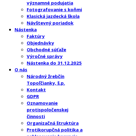
významné podujatia
Fotografovanie s koňmi
Klasická jazdecká škola
Návštevný poriadok
Nástenka
Faktúry
Objednávky
Obchodné súťaže
Výročné správy
Nástenka do 31.12.2025
O nás
Národný žrebčín
Topoľčianky, š.p.
Kontakt
GDPR
Oznamovanie
protispoločenskej
činnosti
Organizačná štruktúra
Protikorupčná politika a