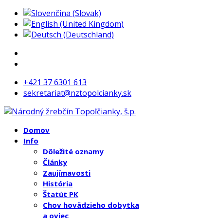
+421 37 6301 613
sekretariat@nztopolcianky.sk
Domov
Info
Dôležité oznamy
Články
Zaujímavosti
História
Štatút PK
Chov hovädzieho dobytka
a oviec