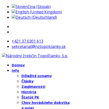
+421 37 6301 613
sekretariat@nztopolcianky.sk
Domov
Info
Dôležité oznamy
Články
Zaujímavosti
História
Štatút PK
Chov hovädzieho dobytka
a oviec