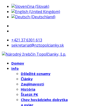
+421 37 6301 613
sekretariat@nztopolcianky.sk
Domov
Info
Dôležité oznamy
Články
Zaujímavosti
História
Štatút PK
Chov hovädzieho dobytka
a oviec