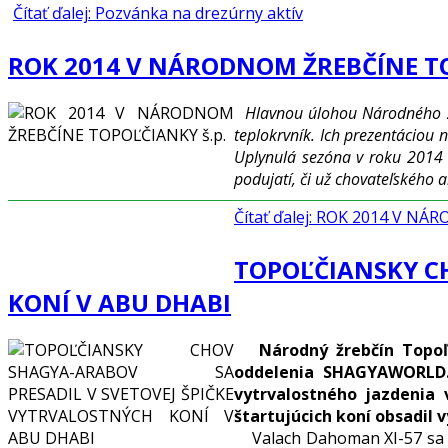
Čítať ďalej: Pozvánka na drezúrny aktív
ROK 2014 V NÁRODNOM ŽREBČÍNE TO
Hlavnou úlohou Národného žr
teplokrvník. Ich prezentáciou
Uplynulá sezóna v roku 2014 
podujatí, či už chovateľského 
Čítať ďalej: ROK 2014 V N
TOPOĽČIANSKY CH
KONÍ V ABU DHABI
Národný žrebčín Topoľ
oddelenia SHAGYAWORLD.
vytrvalostného jazdenia
štartujúcich koní obsadil v
Valach Dahoman XI-57 sa nar