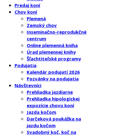
Predaj koní
Chov koní
Plemená
Zemský chov
Inseminačno-reprodukčné
centrum
Online plemenná kniha
Úrad plemennej knihy
Šľachtiteľské programy
Podujatia
Kalendár podujatí 2026
Pozvánky na podujatia
Návštevníci
Prehliadka jazdiarne
Prehliadka hipologickej
expozície chovu koní
Jazda kočom
Darčeková poukážka na
jazdu kočom
Svadobný koč, koč na