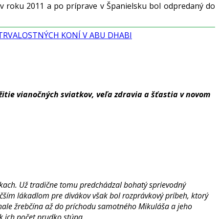
v roku 2011 a po príprave v Španielsku bol odpredaný do
VYTRVALOSTNÝCH KONÍ V ABU DHABI
tie vianočných sviatkov, veľa zdravia a šťastia v novom
ankach. Už tradične tomu predchádzal bohatý sprievodný
äčším lákadlom pre divákov však bol rozprávkový príbeh, ktorý
ej hale žrebčína až do príchodu samotného Mikuláša a jeho
ok ich počet prudko stúpa.