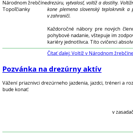
drezúru, vytvalosť, voltíž a dostihy. Vol
kone plemena slovenský teplokrvník a 
v zahraničí.
Každoročné nábory pre nových členo
pohybové nadanie, vštepuje im zodpove
kariéry jednotlivca. Títo cvičenci abs
Čítať ďalej: Voltíž v Národnom žrebčí
Pozvánka na drezúrny aktív
Vážení priaznivci drezúrneho jazdenia, jazdci, tréneri a 
bude konať:
v zasadač