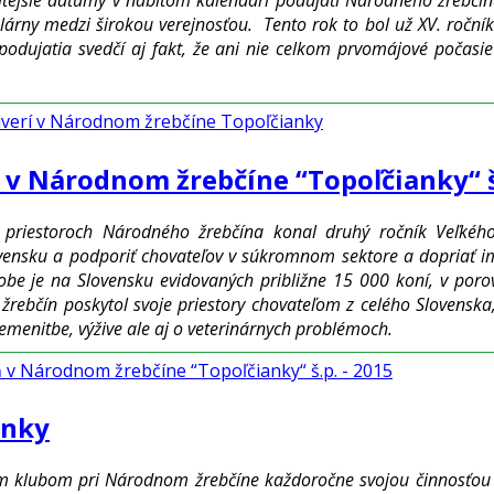
lárny medzi širokou verejnosťou. Tento rok to bol už XV. ročník 
 podujatia svedčí aj fakt, že ani nie celkom prvomájové počasi
 dverí v Národnom žrebčíne Topoľčianky
v Národnom žrebčíne “Topoľčianky“ š.
 priestoroch Národného žrebčína konal druhý ročník Veľkéh
ensku a podporiť chovateľov v súkromnom sektore a dopriať im 
obe je na Slovensku evidovaných približne 15 000 koní, v poro
rebčín poskytol svoje priestory chovateľom z celého Slovenska, 
lemenitbe, výžive ale aj o veterinárnych problémoch.
ň v Národnom žrebčíne “Topoľčianky“ š.p. - 2015
anky
m klubom pri Národnom žrebčíne každoročne svojou činnosťou po