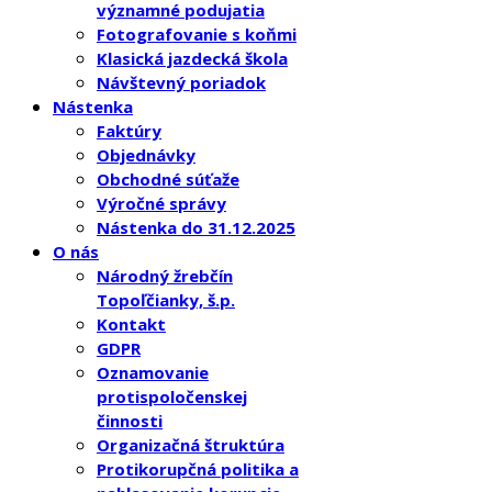
významné podujatia
Fotografovanie s koňmi
Klasická jazdecká škola
Návštevný poriadok
Nástenka
Faktúry
Objednávky
Obchodné súťaže
Výročné správy
Nástenka do 31.12.2025
O nás
Národný žrebčín
Topoľčianky, š.p.
Kontakt
GDPR
Oznamovanie
protispoločenskej
činnosti
Organizačná štruktúra
Protikorupčná politika a