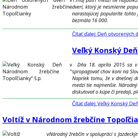
dverí, ktorý je nesmierne popu
narastajúcej popularite tohto
bezmála 16 000.
Čítať ďalej: Deň otvorených
Veľký Konský Deň 
Dňa 18. apríla 2015 sa v
spropagovať chov koní na Slov
Napriek tomu, že v dnešnej d
medzi tie najmenšie. Národný ž
diskutovať o kúpe či predaji, p
Čítať ďalej: Veľký Konský De
Voltíž v Národnom žrebčíne Topoľči
Národný žrebčín v spolupráci s Jazdecký