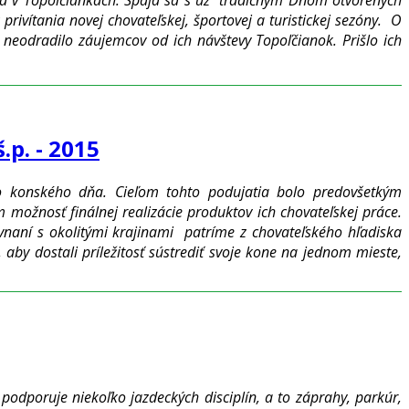
privítania novej chovateľskej, športovej a turistickej sezóny. O
e neodradilo záujemcov od ich návštevy Topoľčianok. Prišlo ich
p. - 2015
o konského dňa. Cieľom tohto podujatia bolo predovšetkým
možnosť finálnej realizácie produktov ich chovateľskej práce.
vnaní s okolitými krajinami patríme z chovateľského hľadiska
aby dostali príležitosť sústrediť svoje kone na jednom mieste,
dporuje niekoľko jazdeckých disciplín, a to záprahy, parkúr,