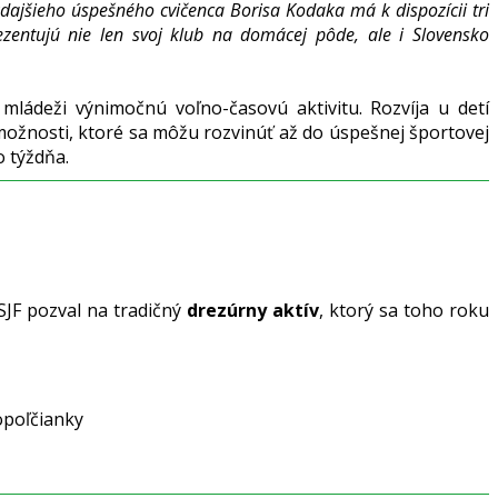
ekdajšieho úspešného cvičenca Borisa Kodaka má k dispozícii tri
zentujú nie len svoj klub na domácej pôde, ale i Slovensko
ládeži výnimočnú voľno-časovú aktivitu. Rozvíja u detí
možnosti, ktoré sa môžu rozvinúť až do úspešnej športovej
o týždňa.
SJF pozval na tradičný
drezúrny aktív
, ktorý sa toho roku
opoľčianky