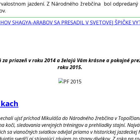
trvalostnom jazdení. Z Národného žrebčína bol odpredaný 
ov.
Y CHOV SHAGYA-ARABOV SA PRESADIL V SVETOVEJ ŠPIČKE 
a priazeň v roku 2014 a želajú Vám krásne a pokojné preži
roku 2015.
nkach
nenechali ujsť príchod Mikuláša do Národného žrebčína v Topoľči
 koči, sledovania verejných tréningov a prehliadky stajní. Najv
cich sa vianočných sviatkov odvíjal priamo v historickej jazdeck
dujatia svedčí aj stúpajúci záujem zo strany divákov. Z roka na r