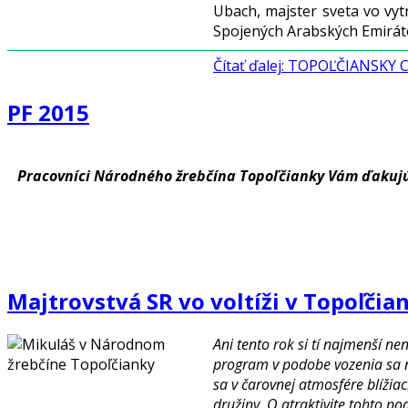
Ubach, majster sveta vo vy
Spojených Arabských Emirát
Čítať ďalej: TOPOĽČIANSK
PF 2015
Pracovníci Národného žrebčína Topoľčianky Vám ďakujú z
Majtrovstvá SR vo voltíži v Topoľčia
Ani tento rok si tí najmenší 
program v podobe vozenia sa na
sa v čarovnej atmosfére blížia
družiny. O atraktivite tohto po