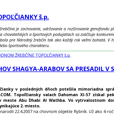
POĽČIANKY š.p.
ebčína je zachovanie, udržovanie a rozširovanie genofondu ple
 na chovateľských a športových podujatiach sa zväčšuje konkuren
bola pre Národný žrebčín tak ako každý rok veľmi bohatá. V hi
alebo športového charakteru.
ÁRODNOM ŽREBČÍNE TOPOĽČIANKY š.p.
OV SHAGYA-ARABOV SA PRESADIL V 
čianky v posledných dňoch potešila mimoriadna spr
COM. Topoľčiansky valach Dahoman XI-57 získal pe
 v meste Abu Dhabi Al Wathba. Vo vytrvalostnom dos
ynikajúce 2. miesto.
odil 22.4.2007 na chovnom objekte Rybník. Už ako 4-ročnéh