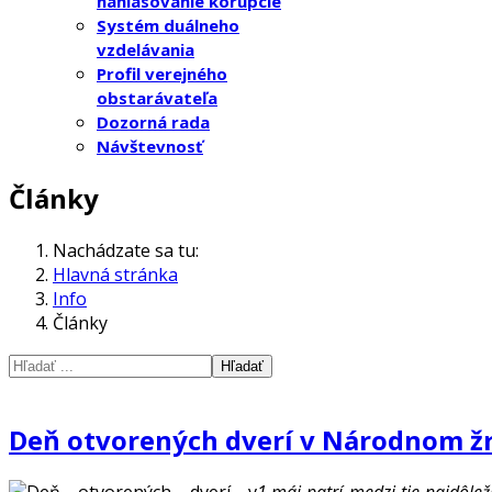
nahlasovanie korupcie
Systém duálneho
vzdelávania
Profil verejného
obstarávateľa
Dozorná rada
Návštevnosť
Články
Nachádzate sa tu:
Hlavná stránka
Info
Články
Hľadať
Deň otvorených dverí v Národnom ž
1.máj patrí medzi tie najdôl