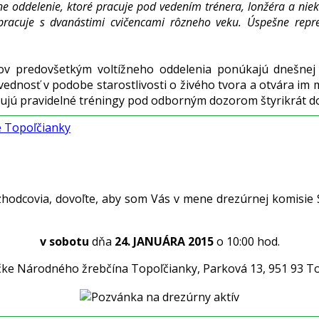
tížne oddelenie, ktoré pracuje pod vedením trénera, lonžéra a ni
pracuje s dvanástimi cvičencami rôzneho veku. Úspešne repre
v predovšetkým voltížneho oddelenia ponúkajú dnešnej m
dnosť v podobe starostlivosti o živého tvora a otvára im 
olvujú pravidelné tréningy pod odborným dozorom štyrikrát d
ne Topoľčianky
rozhodcovia, dovoľte, aby som Vás v mene drezúrnej komisie 
v sobotu
dňa
24. JANUÁRA 2015
o 10:00 hod.
ke Národného žrebčína Topoľčianky, Parková 13, 951 93 T