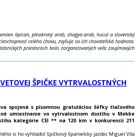
mien lipican, plnokrvný arab, shagya-arab, hucul a slovenský
cieschopnosť celého chovu, zvyšuje sa ich chovateľská hodnota.
storických priestoroch bolo zorganizovaných veľa zaujímavých
SVETOVEJ ŠPIČKE VYTRVALOSTNÝCH
áva spojená s písomnou gratuláciou šéfky tlačového
kné umiestnenie vo vytrvalostnom dostihu v Mekke
tihu kategórie CEI ** na 120 km v konkurencii 211
o si ho vyhliadol špičkový španielsky jazdec Miguel Vila