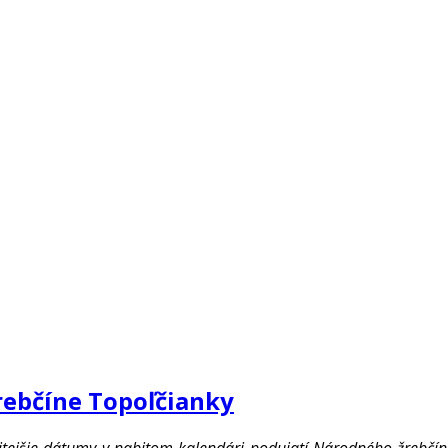
rebčíne Topoľčianky
ežitejšie dátumy v nabitom kalendári podujatí Národného žrebč