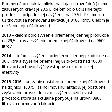
Priemerná produkcia mlieka na dojacu kravu/ deň ( mimo
zasušených kráv ) je 28,5 L, cieľom bolo udržanie tejto
produkcie, prípadne jej navýšenie na 29,5 L. Priemerná
úžitkovosť za normovanú laktáciu je 9186 litrov. Cieľom je
udržanie tejto úžitkovosti.
2013 –
cieľom bolo zvýšenie priemernej dennej produkcie
na 29,5 litrov a zvýšenie priemernej úžitkovosti na 9600
litrov.
2014 -
cieľom je zvýšenie priemernej dennej produkcie na
30,5 litra a zvýšenie priemernej úžitkovosti nad 10000
litrov pri zachovaní výšky vstupov a ekonomickej
efektivity
2015-2016
– udržanie dosiahnutej priemernej úžitkovosti
na dojnicu 10375 l za normovanú laktáciu, jej postupné
zvyšovanie prostredníctvom zvýšenia úžitkovosti
prvôstok, ktorá sa aktuálne pohybuje na úrovni 9800
litrov za normovanú laktáciu.