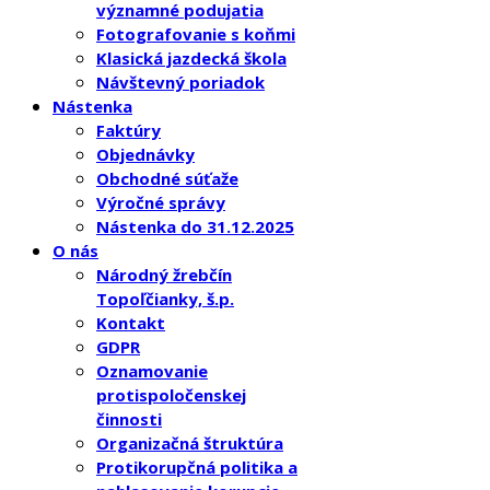
významné podujatia
Fotografovanie s koňmi
Klasická jazdecká škola
Návštevný poriadok
Nástenka
Faktúry
Objednávky
Obchodné súťaže
Výročné správy
Nástenka do 31.12.2025
O nás
Národný žrebčín
Topoľčianky, š.p.
Kontakt
GDPR
Oznamovanie
protispoločenskej
činnosti
Organizačná štruktúra
Protikorupčná politika a