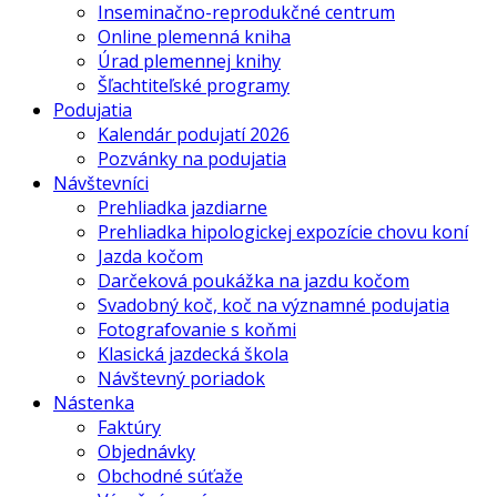
Inseminačno-reprodukčné centrum
Online plemenná kniha
Úrad plemennej knihy
Šľachtiteľské programy
Podujatia
Kalendár podujatí 2026
Pozvánky na podujatia
Návštevníci
Prehliadka jazdiarne
Prehliadka hipologickej expozície chovu koní
Jazda kočom
Darčeková poukážka na jazdu kočom
Svadobný koč, koč na významné podujatia
Fotografovanie s koňmi
Klasická jazdecká škola
Návštevný poriadok
Nástenka
Faktúry
Objednávky
Obchodné súťaže