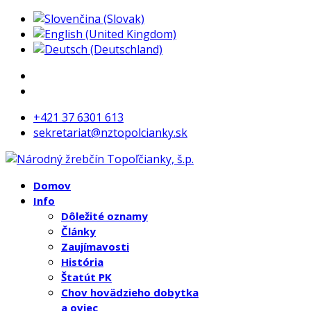
+421 37 6301 613
sekretariat@nztopolcianky.sk
Domov
Info
Dôležité oznamy
Články
Zaujímavosti
História
Štatút PK
Chov hovädzieho dobytka
a oviec