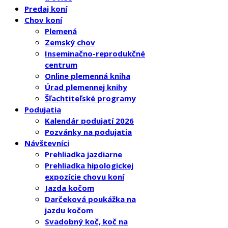
Predaj koní
Chov koní
Plemená
Zemský chov
Inseminačno-reprodukčné
centrum
Online plemenná kniha
Úrad plemennej knihy
Šľachtiteľské programy
Podujatia
Kalendár podujatí 2026
Pozvánky na podujatia
Návštevníci
Prehliadka jazdiarne
Prehliadka hipologickej
expozície chovu koní
Jazda kočom
Darčeková poukážka na
jazdu kočom
Svadobný koč, koč na