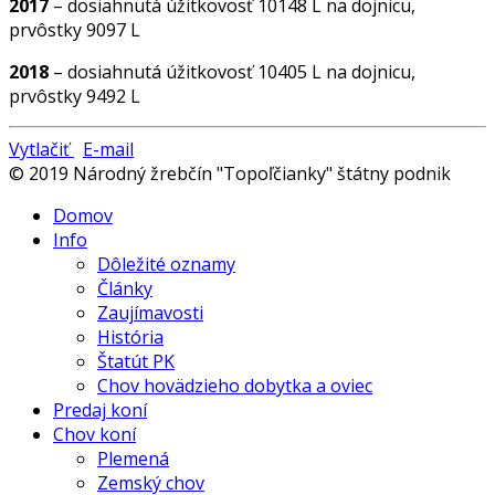
2017
– dosiahnutá úžitkovosť 10148 L na dojnicu,
prvôstky 9097 L
2018
– dosiahnutá úžitkovosť 10405 L na dojnicu,
prvôstky 9492 L
Vytlačiť
E-mail
© 2019 Národný žrebčín "Topoľčianky" štátny podnik
Domov
Info
Dôležité oznamy
Články
Zaujímavosti
História
Štatút PK
Chov hovädzieho dobytka a oviec
Predaj koní
Chov koní
Plemená
Zemský chov