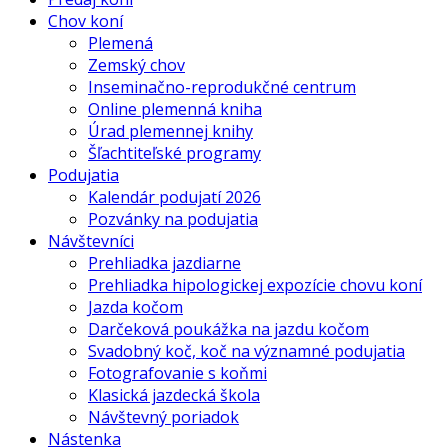
Chov koní
Plemená
Zemský chov
Inseminačno-reprodukčné centrum
Online plemenná kniha
Úrad plemennej knihy
Šľachtiteľské programy
Podujatia
Kalendár podujatí 2026
Pozvánky na podujatia
Návštevníci
Prehliadka jazdiarne
Prehliadka hipologickej expozície chovu koní
Jazda kočom
Darčeková poukážka na jazdu kočom
Svadobný koč, koč na významné podujatia
Fotografovanie s koňmi
Klasická jazdecká škola
Návštevný poriadok
Nástenka