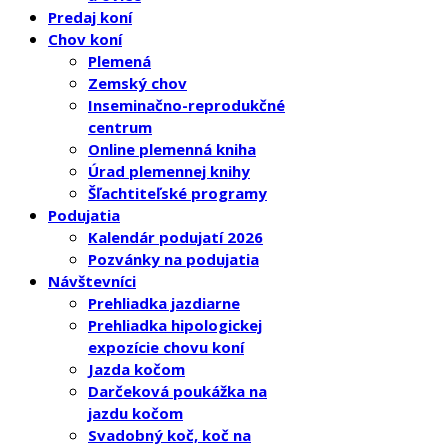
Predaj koní
Chov koní
Plemená
Zemský chov
Inseminačno-reprodukčné
centrum
Online plemenná kniha
Úrad plemennej knihy
Šľachtiteľské programy
Podujatia
Kalendár podujatí 2026
Pozvánky na podujatia
Návštevníci
Prehliadka jazdiarne
Prehliadka hipologickej
expozície chovu koní
Jazda kočom
Darčeková poukážka na
jazdu kočom
Svadobný koč, koč na