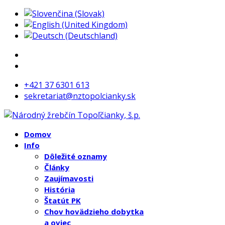
+421 37 6301 613
sekretariat@nztopolcianky.sk
Domov
Info
Dôležité oznamy
Články
Zaujímavosti
História
Štatút PK
Chov hovädzieho dobytka
a oviec