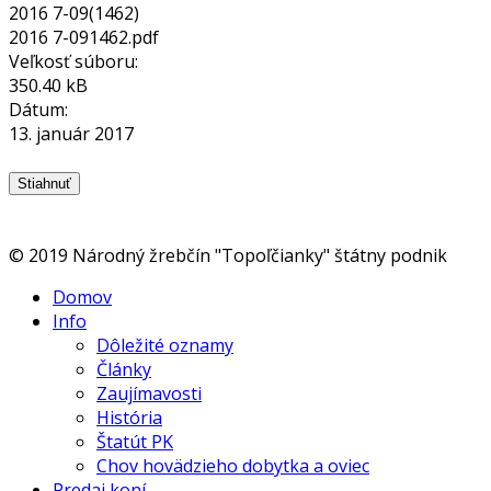
2016 7-09(1462)
2016 7-091462.pdf
Veľkosť súboru:
350.40 kB
Dátum:
13. január 2017
© 2019 Národný žrebčín "Topoľčianky" štátny podnik
Domov
Info
Dôležité oznamy
Články
Zaujímavosti
História
Štatút PK
Chov hovädzieho dobytka a oviec
Predaj koní