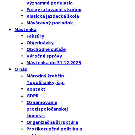
významné podujatia
Fotografovanie s koňmi
Klasická jazdecká škola
Návštevný poriadok
Nástenka
Faktúry
Objednávky
Obchodné súťaže
Výročné správy
Nástenka do 31.12.2025
O nás
Národný žrebčín
Topoľčianky, š.p.
Kontakt
GDPR
Oznamovanie
protispoločenskej
činnosti
Organizačná štruktúra
Protikorupčná politika a