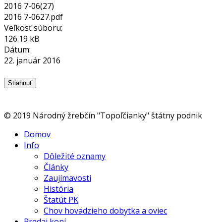
2016 7-06(27)
2016 7-0627.pdf
Veľkosť súboru:
126.19 kB
Dátum:
22. január 2016
© 2019 Národný žrebčín "Topoľčianky" štátny podnik
Domov
Info
Dôležité oznamy
Články
Zaujímavosti
História
Štatút PK
Chov hovädzieho dobytka a oviec
Predaj koní