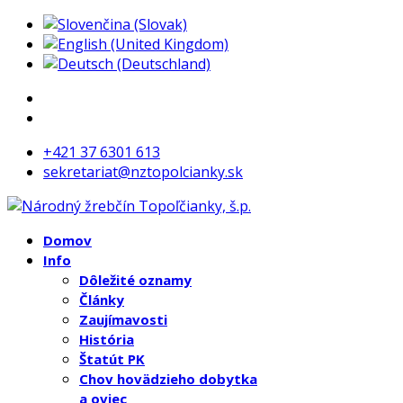
+421 37 6301 613
sekretariat@nztopolcianky.sk
Domov
Info
Dôležité oznamy
Články
Zaujímavosti
História
Štatút PK
Chov hovädzieho dobytka
a oviec