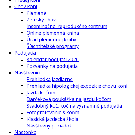
Chov koní
Plemená
Zemský chov
Inseminačno-reprodukčné centrum
Online plemenná kniha
Úrad plemennej knihy
Šľachtiteľské programy
Podujatia
Kalendár podujatí 2026
Pozvánky na podujatia
Návštevníci
Prehliadka jazdiarne
Prehliadka hipologickej expozície chovu koní
Jazda kočom
Darčeková poukážka na jazdu kočom
Svadobný koč, koč na významné podujatia
Fotografovanie s koňmi
Klasická jazdecká škola
Návštevný poriadok
Nástenka