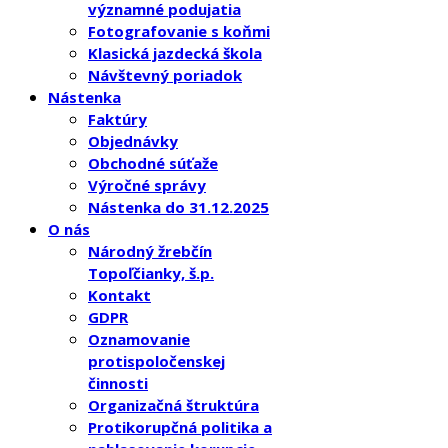
významné podujatia
Fotografovanie s koňmi
Klasická jazdecká škola
Návštevný poriadok
Nástenka
Faktúry
Objednávky
Obchodné súťaže
Výročné správy
Nástenka do 31.12.2025
O nás
Národný žrebčín
Topoľčianky, š.p.
Kontakt
GDPR
Oznamovanie
protispoločenskej
činnosti
Organizačná štruktúra
Protikorupčná politika a