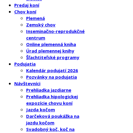
Predaj koní
Chov koní
Plemená
Zemský chov
Inseminačno-reprodukčné
centrum
Online plemenná kniha
Úrad plemennej knihy
Šľachtiteľské programy
Podujatia
Kalendár podujatí 2026
Pozvánky na podujatia
Návštevníci
Prehliadka jazdiarne
Prehliadka hipologickej
expozície chovu koní
Jazda kočom
Darčeková poukážka na
jazdu kočom
Svadobný koč, koč na