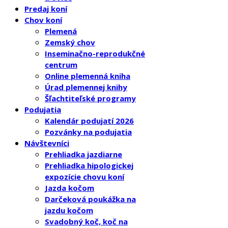
Predaj koní
Chov koní
Plemená
Zemský chov
Inseminačno-reprodukčné
centrum
Online plemenná kniha
Úrad plemennej knihy
Šľachtiteľské programy
Podujatia
Kalendár podujatí 2026
Pozvánky na podujatia
Návštevníci
Prehliadka jazdiarne
Prehliadka hipologickej
expozície chovu koní
Jazda kočom
Darčeková poukážka na
jazdu kočom
Svadobný koč, koč na