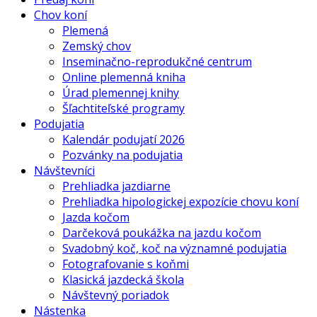
Chov koní
Plemená
Zemský chov
Inseminačno-reprodukčné centrum
Online plemenná kniha
Úrad plemennej knihy
Šľachtiteľské programy
Podujatia
Kalendár podujatí 2026
Pozvánky na podujatia
Návštevníci
Prehliadka jazdiarne
Prehliadka hipologickej expozície chovu koní
Jazda kočom
Darčeková poukážka na jazdu kočom
Svadobný koč, koč na významné podujatia
Fotografovanie s koňmi
Klasická jazdecká škola
Návštevný poriadok
Nástenka