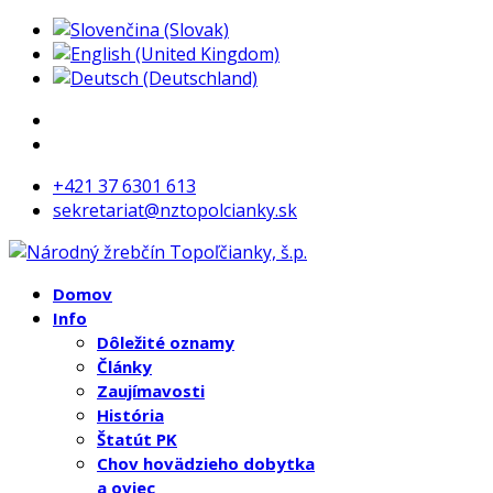
+421 37 6301 613
sekretariat@nztopolcianky.sk
Domov
Info
Dôležité oznamy
Články
Zaujímavosti
História
Štatút PK
Chov hovädzieho dobytka
a oviec