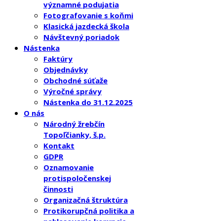
významné podujatia
Fotografovanie s koňmi
Klasická jazdecká škola
Návštevný poriadok
Nástenka
Faktúry
Objednávky
Obchodné súťaže
Výročné správy
Nástenka do 31.12.2025
O nás
Národný žrebčín
Topoľčianky, š.p.
Kontakt
GDPR
Oznamovanie
protispoločenskej
činnosti
Organizačná štruktúra
Protikorupčná politika a