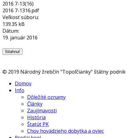
2016 7-13(16)
2016 7-1316.pdf
Veľkosť súboru:
139.35 kB
Dátum:
19. január 2016
© 2019 Národný žrebčín "Topoľčianky" štátny podnik
Domov
Info
Dôležité oznamy
Články
Zaujímavosti
História
Štatút PK
Chov hovädzieho dobytka a oviec
Predaj koní