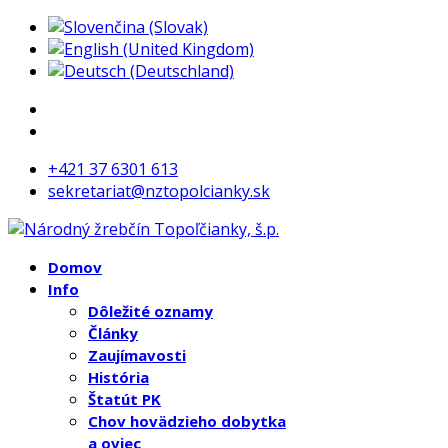
+421 37 6301 613
sekretariat@nztopolcianky.sk
Domov
Info
Dôležité oznamy
Články
Zaujímavosti
História
Štatút PK
Chov hovädzieho dobytka
a oviec