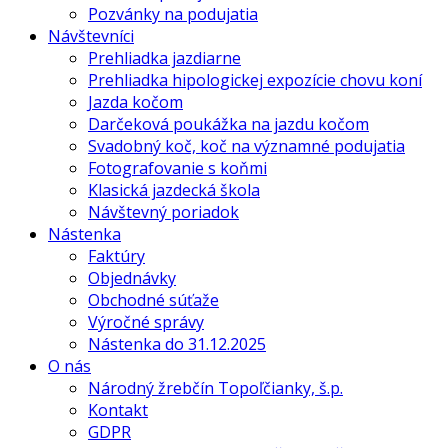
Pozvánky na podujatia
Návštevníci
Prehliadka jazdiarne
Prehliadka hipologickej expozície chovu koní
Jazda kočom
Darčeková poukážka na jazdu kočom
Svadobný koč, koč na významné podujatia
Fotografovanie s koňmi
Klasická jazdecká škola
Návštevný poriadok
Nástenka
Faktúry
Objednávky
Obchodné súťaže
Výročné správy
Nástenka do 31.12.2025
O nás
Národný žrebčín Topoľčianky, š.p.
Kontakt
GDPR