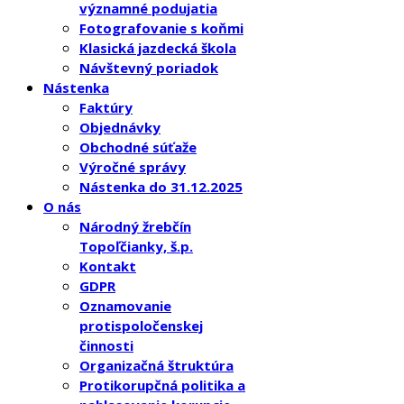
významné podujatia
Fotografovanie s koňmi
Klasická jazdecká škola
Návštevný poriadok
Nástenka
Faktúry
Objednávky
Obchodné súťaže
Výročné správy
Nástenka do 31.12.2025
O nás
Národný žrebčín
Topoľčianky, š.p.
Kontakt
GDPR
Oznamovanie
protispoločenskej
činnosti
Organizačná štruktúra
Protikorupčná politika a