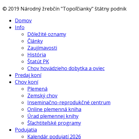
© 2019 Národný žrebčín "Topoľčianky" štátny podnik
Domov
Info
Dôležité oznamy
Články
Zaujímavosti
História
Štatút PK
Chov hovädzieho dobytka a oviec
Predaj koní
Chov koní
Plemená
Zemský chov
Inseminačno-reprodukčné centrum
Online plemenná kniha
Úrad plemennej knihy
Šľachtiteľské programy
Podujatia
Kalendár podujatí 2026