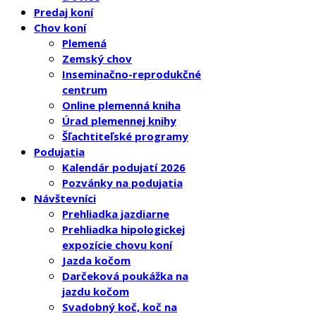
Predaj koní
Chov koní
Plemená
Zemský chov
Inseminačno-reprodukčné
centrum
Online plemenná kniha
Úrad plemennej knihy
Šľachtiteľské programy
Podujatia
Kalendár podujatí 2026
Pozvánky na podujatia
Návštevníci
Prehliadka jazdiarne
Prehliadka hipologickej
expozície chovu koní
Jazda kočom
Darčeková poukážka na
jazdu kočom
Svadobný koč, koč na