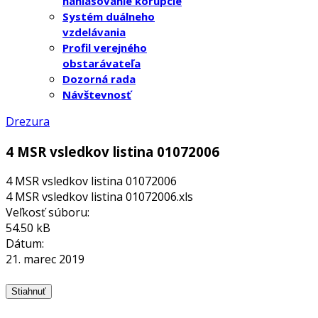
nahlasovanie korupcie
Systém duálneho
vzdelávania
Profil verejného
obstarávateľa
Dozorná rada
Návštevnosť
Drezura
4 MSR vsledkov listina 01072006
4 MSR vsledkov listina 01072006
4 MSR vsledkov listina 01072006.xls
Veľkosť súboru:
54.50 kB
Dátum:
21. marec 2019