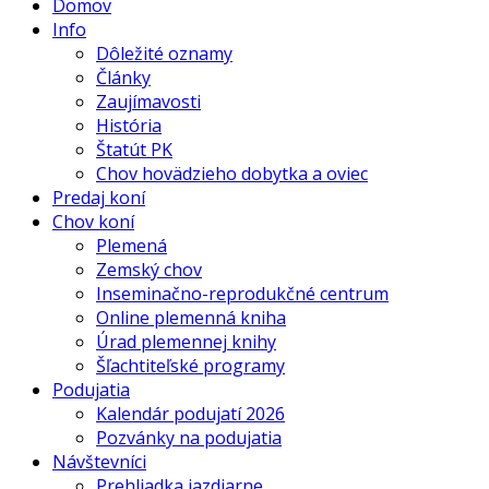
Domov
Info
Dôležité oznamy
Články
Zaujímavosti
História
Štatút PK
Chov hovädzieho dobytka a oviec
Predaj koní
Chov koní
Plemená
Zemský chov
Inseminačno-reprodukčné centrum
Online plemenná kniha
Úrad plemennej knihy
Šľachtiteľské programy
Podujatia
Kalendár podujatí 2026
Pozvánky na podujatia
Návštevníci
Prehliadka jazdiarne