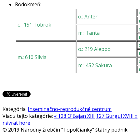
Rodokmeň:
o.: Anter
o.: 151 Tobrok
o
m.: Tanta
o.: 219 Aleppo
m
m.: 610 Silvia
o
m.: 452 Sakura
Kategória:
Inseminačno-reprodukčné centrum
Viac z tejto kategórie:
« 128 O'Bajan XIII
127 Gurgul XVIII »
návrat hore
© 2019 Národný žrebčín "Topoľčianky" štátny podnik