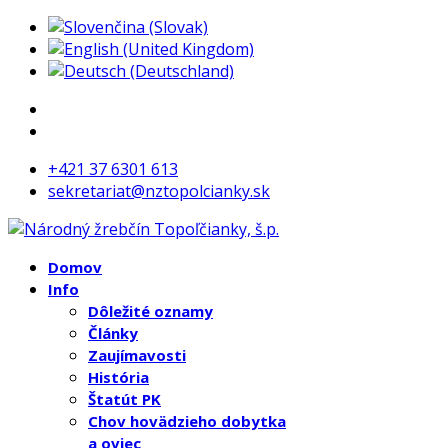
+421 37 6301 613
sekretariat@nztopolcianky.sk
Domov
Info
Dôležité oznamy
Články
Zaujímavosti
História
Štatút PK
Chov hovädzieho dobytka
a oviec