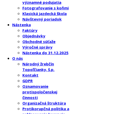
významné podujatia
Fotografovanie s koňmi
Klasická jazdecká škola
Návštevný poriadok
Nástenka
Faktúry
Objednávky
Obchodné súťaže
Výročné správy
Nástenka do 31.12.2025
O nás
Národný žrebčín
Topoľčianky, š.p.
Kontakt
GDPR
Oznamovanie
protispoločenskej
činnosti
Organizačná štruktúra
Protikorupčná politika a