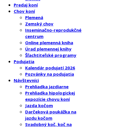
Predaj koní
Chov koní
Plemená
Zemský chov
Inseminačno-reprodukčné
centrum
Online plemenná kniha
Úrad plemennej knihy
Šľachtiteľské programy
Podujatia
Kalendár podujatí 2026
Pozvánky na podujatia
Návštevníci
Prehliadka jazdiarne
Prehliadka hipologickej
expozície chovu koní
Jazda kočom
Darčeková poukážka na
jazdu kočom
Svadobný koč, koč na