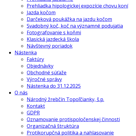
Prehliadka hipologickej expozície chovu koní
Jazda kočom
Darčeková poukážka na jazdu kočom
Svadobný koč, koč na významné podujatia
Fotografovanie s koňmi
Klasická jazdecká škola
Návštevný poriadok
Nástenka
Faktúry
Objednávky
Obchodné súťaže
Výročné správy
Nástenka do 31.12.2025
O nás
Národný žrebčín Topoľčianky, š.p.
Kontakt
GDPR
Oznamovanie protispoločenskej činnosti
Organizačná štruktúra
Protikorupčná politika a nahlasovanie