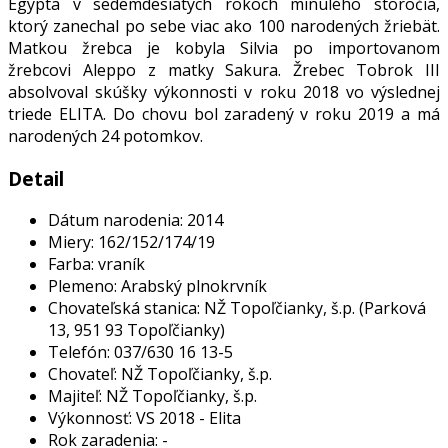
Egypta v sedemdesiatych rokoch minulého storočia,
ktorý zanechal po sebe viac ako 100 narodených žriebät.
Matkou žrebca je kobyla Silvia po importovanom
žrebcovi Aleppo z matky Sakura. Žrebec Tobrok III
absolvoval skúšky výkonnosti v roku 2018 vo výslednej
triede ELITA. Do chovu bol zaradený v roku 2019 a má
narodených 24 potomkov.
Detail
Dátum narodenia:
2014
Miery:
162/152/174/19
Farba:
vraník
Plemeno:
Arabský plnokrvník
Chovateľská stanica:
NŽ Topoľčianky, š.p. (Parková
13, 951 93 Topoľčianky)
Telefón:
037/630 16 13-5
Chovateľ:
NŽ Topoľčianky, š.p.
Majiteľ:
NŽ Topoľčianky, š.p.
Výkonnosť:
VS 2018 - Elita
Rok zaradenia:
-