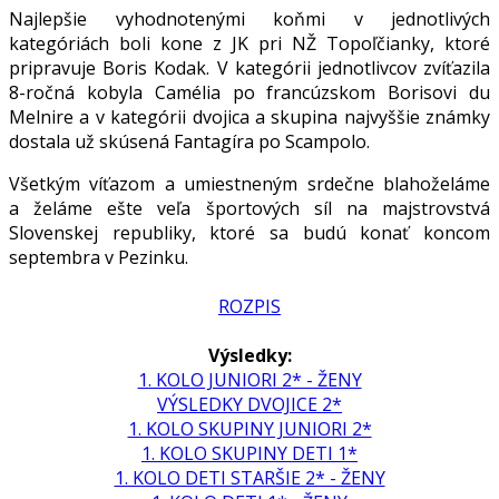
Najlepšie vyhodnotenými koňmi v jednotlivých
kategóriách boli kone z JK pri NŽ Topoľčianky, ktoré
pripravuje Boris Kodak. V kategórii jednotlivcov zvíťazila
8-ročná kobyla Camélia po francúzskom Borisovi du
Melnire a v kategórii dvojica a skupina najvyššie známky
dostala už skúsená Fantagíra po Scampolo.
Všetkým víťazom a umiestneným srdečne blahoželáme
a želáme ešte veľa športových síl na majstrovstvá
Slovenskej republiky, ktoré sa budú konať koncom
septembra v Pezinku.
ROZPIS
Výsledky:
1. KOLO JUNIORI 2* - ŽENY
VÝSLEDKY DVOJICE 2*
1. KOLO SKUPINY JUNIORI 2*
1. KOLO SKUPINY DETI 1*
1. KOLO DETI STARŠIE 2* - ŽENY