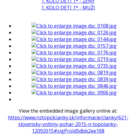
1. KOLO DETI 1* - ŽENY
1. KOLO DETI 1* - MUŽI
View the embedded image gallery online at:
https://www.nztopolcianky.sk/informacie/clanky/621-
slovensky-voltiny-pohar-2015-n-topoianky-
12092015#sigProId5dbb2ee168