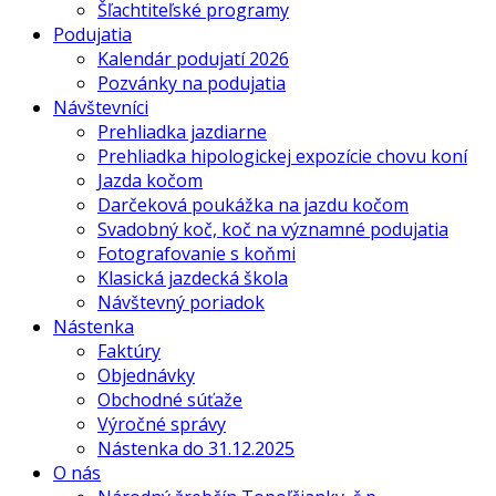
Šľachtiteľské programy
Podujatia
Kalendár podujatí 2026
Pozvánky na podujatia
Návštevníci
Prehliadka jazdiarne
Prehliadka hipologickej expozície chovu koní
Jazda kočom
Darčeková poukážka na jazdu kočom
Svadobný koč, koč na významné podujatia
Fotografovanie s koňmi
Klasická jazdecká škola
Návštevný poriadok
Nástenka
Faktúry
Objednávky
Obchodné súťaže
Výročné správy
Nástenka do 31.12.2025
O nás