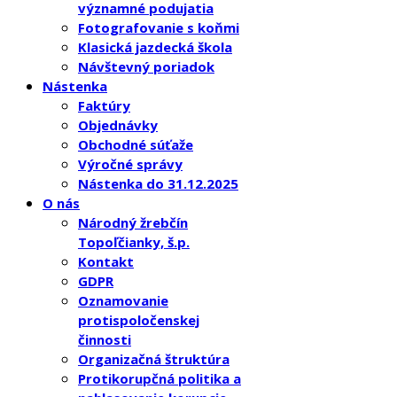
významné podujatia
Fotografovanie s koňmi
Klasická jazdecká škola
Návštevný poriadok
Nástenka
Faktúry
Objednávky
Obchodné súťaže
Výročné správy
Nástenka do 31.12.2025
O nás
Národný žrebčín
Topoľčianky, š.p.
Kontakt
GDPR
Oznamovanie
protispoločenskej
činnosti
Organizačná štruktúra
Protikorupčná politika a