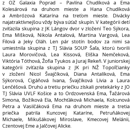
z OZ Galaxia Poprad – Pavlína Chudíková a Ema
Kolesárová na druhom mieste a Hana Chudíková
a Ambrózová Katarína na treťom mieste. Divácky
najatraktívnejšou vždy býva súťaž skupín. V kategórii detí
zvíťazila skupina z JK Lángov dvor v zložení Teo Sýkora,
Ema Mišková, Nikola Antalová, Martina Vargová, Lea
Filová a Jeky Oláh. Len pár stotín bodov za nimi sa
umiestnila skupina z TJ Slávia SOUP Šaľa, ktorú tvorili
Laura Morovičová, Lea Kissová, Eliška Nemčeková,
Viktória Tóthová, Žofia Tyukos a Juraj Rekeň. V juniorskej
kategórii zvíťazila skupina z JK pri NŽ Topoľčianky
v zložení Nicol Švajčíková, Diana Antalíková, Ema
Sýkorová, Cigáňová Ivana, Švajčíková Lívia a Laura
Lenčéšová. Druhú a tretiu priečku získali pretekárky z JO
TJ Slávia UVLF Košice a to Ordzovenská Ema, Ťažárová
Simona, Božíková Ela, Mochťáková Michaela, Kolcunová
Petra a Vasilčáková Ema na druhom mieste a tretia
priečka patrila Kuncovej Kataríne, Petruňákovej
Michaele, Mikušákovej Miroslave, Kmecovej Melánii,
Czentovej Eme a Jalčovej Alicke.