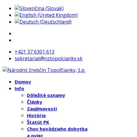
+421 37 6301 613
sekretariat@nztopolcianky.sk
Domov
Info
Dôležité oznamy
Články
Zaujímavosti
História
Štatút PK
Chov hovädzieho dobytka
a oviec