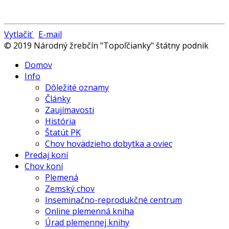
Vytlačiť
E-mail
© 2019 Národný žrebčín "Topoľčianky" štátny podnik
Domov
Info
Dôležité oznamy
Články
Zaujímavosti
História
Štatút PK
Chov hovädzieho dobytka a oviec
Predaj koní
Chov koní
Plemená
Zemský chov
Inseminačno-reprodukčné centrum
Online plemenná kniha
Úrad plemennej knihy