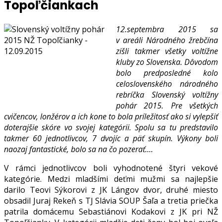
Topoľčiankach
12.septembra 2015 sa
v areáli Národného žrebčína
zišli takmer všetky voltížne
kluby zo Slovenska. Dôvodom
bolo predposledné kolo
celoslovenského národného
rebríčka Slovenský voltížny
pohár 2015. Pre všetkých
cvičencov, lonžérov a ich kone to bola príležitosť ako si vylepšiť
doterajšie skóre vo svojej kategórii. Spolu sa tu predstavilo
takmer 60 jednotlivcov, 7 dvojíc a päť skupín. Výkony boli
naozaj fantastické, bolo sa na čo pozerať....
V rámci jednotlivcov boli vyhodnotené štyri vekové
kategórie. Medzi mladšími deťmi mužmi sa najlepšie
darilo Teovi Sýkorovi z JK Lángov dvor, druhé miesto
obsadil Juraj Rekeň s TJ Slávia SOUP Šaľa a tretia priečka
patrila domácemu Sebastiánovi Kodakovi z JK pri NŽ