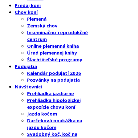
Predaj koní
Chov koní
Plemená
Zemský chov
Inseminačno-reprodukčné
centrum
Online plemenná kniha
Úrad plemennej knihy
Šľachtiteľské programy
Podujatia
Kalendár podujatí 2026
Pozvánky na podujatia
Návštevníci
Prehliadka jazdiarne
Prehliadka hipologickej
expozície chovu koní
Jazda kočom
Darčeková poukážka na
jazdu kočom
Svadobný koč, koč na