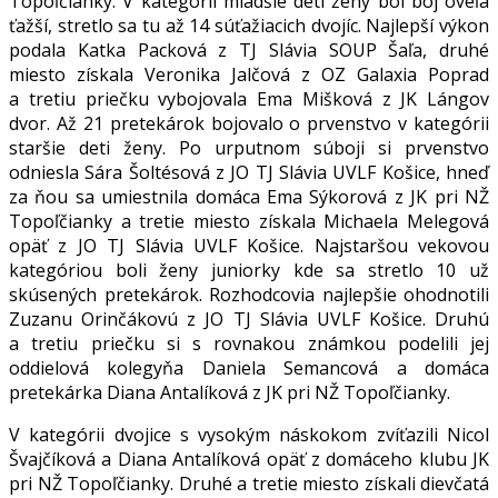
Topoľčianky. V kategórii mladšie deti ženy bol boj oveľa
ťažší, stretlo sa tu až 14 súťažiacich dvojíc. Najlepší výkon
podala Katka Packová z TJ Slávia SOUP Šaľa, druhé
miesto získala Veronika Jalčová z OZ Galaxia Poprad
a tretiu priečku vybojovala Ema Mišková z JK Lángov
dvor. Až 21 pretekárok bojovalo o prvenstvo v kategórii
staršie deti ženy. Po urputnom súboji si prvenstvo
odniesla Sára Šoltésová z JO TJ Slávia UVLF Košice, hneď
za ňou sa umiestnila domáca Ema Sýkorová z JK pri NŽ
Topoľčianky a tretie miesto získala Michaela Melegová
opäť z JO TJ Slávia UVLF Košice. Najstaršou vekovou
kategóriou boli ženy juniorky kde sa stretlo 10 už
skúsených pretekárok. Rozhodcovia najlepšie ohodnotili
Zuzanu Orinčákovú z JO TJ Slávia UVLF Košice. Druhú
a tretiu priečku si s rovnakou známkou podelili jej
oddielová kolegyňa Daniela Semancová a domáca
pretekárka Diana Antalíková z JK pri NŽ Topoľčianky.
V kategórii dvojice s vysokým náskokom zvíťazili Nicol
Švajčíková a Diana Antalíková opäť z domáceho klubu JK
pri NŽ Topoľčianky. Druhé a tretie miesto získali dievčatá