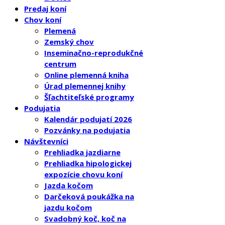
Predaj koní
Chov koní
Plemená
Zemský chov
Inseminačno-reprodukčné
centrum
Online plemenná kniha
Úrad plemennej knihy
Šľachtiteľské programy
Podujatia
Kalendár podujatí 2026
Pozvánky na podujatia
Návštevníci
Prehliadka jazdiarne
Prehliadka hipologickej
expozície chovu koní
Jazda kočom
Darčeková poukážka na
jazdu kočom
Svadobný koč, koč na