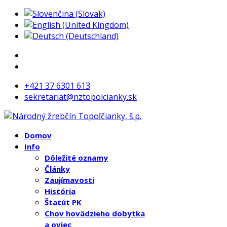
+421 37 6301 613
sekretariat@nztopolcianky.sk
Domov
Info
Dôležité oznamy
Články
Zaujímavosti
História
Štatút PK
Chov hovädzieho dobytka
a oviec