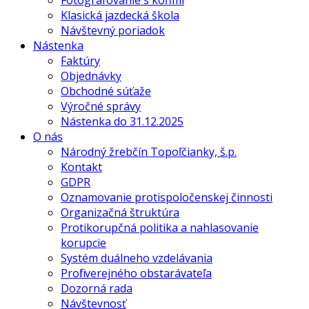
Fotografovanie s koňmi
Klasická jazdecká škola
Návštevný poriadok
Nástenka
Faktúry
Objednávky
Obchodné súťaže
Výročné správy
Nástenka do 31.12.2025
O nás
Národný žrebčín Topoľčianky, š.p.
Kontakt
GDPR
Oznamovanie protispoločenskej činnosti
Organizačná štruktúra
Protikorupčná politika a nahlasovanie
korupcie
Systém duálneho vzdelávania
Profil verejného obstarávateľa
Dozorná rada
Návštevnosť