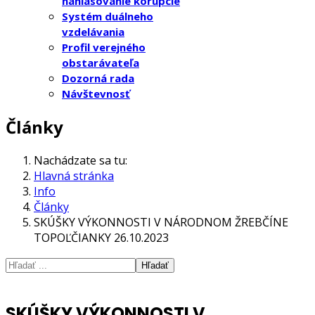
nahlasovanie korupcie
Systém duálneho
vzdelávania
Profil verejného
obstarávateľa
Dozorná rada
Návštevnosť
Články
Nachádzate sa tu:
Hlavná stránka
Info
Články
SKÚŠKY VÝKONNOSTI V NÁRODNOM ŽREBČÍNE
TOPOĽČIANKY 26.10.2023
Hľadať
SKÚŠKY VÝKONNOSTI V