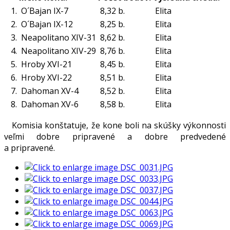
1.
O´Bajan IX-7
8,32 b.
Elita
2.
O´Bajan IX-12
8,25 b.
Elita
3.
Neapolitano XIV-31
8,62 b.
Elita
4.
Neapolitano XIV-29
8,76 b.
Elita
5.
Hroby XVI-21
8,45 b.
Elita
6.
Hroby XVI-22
8,51 b.
Elita
7.
Dahoman XV-4
8,52 b.
Elita
8.
Dahoman XV-6
8,58 b.
Elita
Komisia konštatuje, že kone boli na skúšky výkonnosti
veľmi dobre pripravené a dobre predvedené
a pripravené.