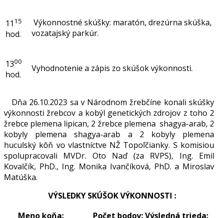
15
Výkonnostné skúšky: maratón, drezúrna skúška,
11
vozatajský parkúr.
hod.
00
13
Vyhodnotenie a zápis zo skúšok výkonnosti.
hod.
Dňa 26.10.2023 sa v Národnom žrebčíne konali skúšky
výkonnosti žrebcov a kobýl genetických zdrojov z toho 2
žrebce plemena lipican, 2 žrebce plemena shagya-arab, 2
kobyly plemena shagya-arab a 2 kobyly plemena
huculský kôň vo vlastníctve NŽ Topoľčianky. S komisiou
spolupracovali MVDr. Oto Naď (za RVPS), Ing. Emil
Kovalčík, PhD., Ing. Monika Ivančíková, PhD. a Miroslav
Matúška.
VÝSLEDKY SKÚŠOK VÝKONNOSTI :
Meno koňa:
Počet bodov:
Výsledná trieda: