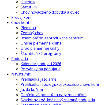
História
Štatút PK
Chov hovädzieho dobytka a oviec
Predaj koní
Chov koní
Plemená
Zemský chov
Inseminačno-reprodukčné centrum
Online plemenná kniha
Úrad plemennej knihy
Šľachtiteľské programy
Podujatia
Kalendár podujatí 2026
Pozvánky na podujatia
Návštevníci
Prehliadka jazdiarne
Prehliadka hipologickej expozície chovu koní
Jazda kočom
Darčeková poukážka na jazdu kočom
Svadobný koč, koč na významné podujatia