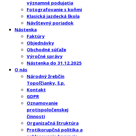
významné podujatia
Fotografovanie s koňmi
Klasická jazdecká škola
Návštevný poriadok
Nástenka
Faktúry
Objednávky
Obchodné súťaže
Výročné správy
Nástenka do 31.12.2025
O nás
Národný žrebčín
Topoľčianky, š.p.
Kontakt
GDPR
Oznamovanie
protispoločenskej
činnosti
Organizačná štruktúra
Protikorupčná politika a