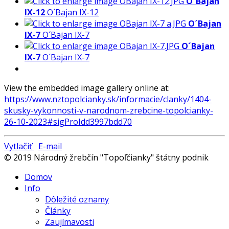
O´Bajan
IX-12
O´Bajan IX-12
O´Bajan
IX-7
O´Bajan IX-7
O´Bajan
IX-7
O´Bajan IX-7
View the embedded image gallery online at:
https://www.nztopolcianky.sk/informacie/clanky/1404-
skusky-vykonnosti-v-narodnom-zrebcine-topolcianky-
26-10-2023#sigProIdd3997bdd70
Vytlačiť
E-mail
© 2019 Národný žrebčín "Topoľčianky" štátny podnik
Domov
Info
Dôležité oznamy
Články
Zaujímavosti