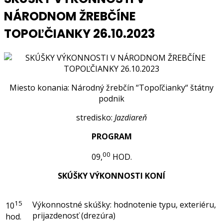
NÁRODNOM ŽREBČÍNE
TOPOĽČIANKY 26.10.2023
Miesto konania: Národný žrebčín “Topoľčianky“ štátny
podnik
stredisko:
Jazdiareň
PROGRAM
00
09,
HOD.
SKÚŠKY VÝKONNOSTI KONÍ
15
Výkonnostné skúšky: hodnotenie typu, exteriéru,
10
prijazdenosť (drezúra)
hod.