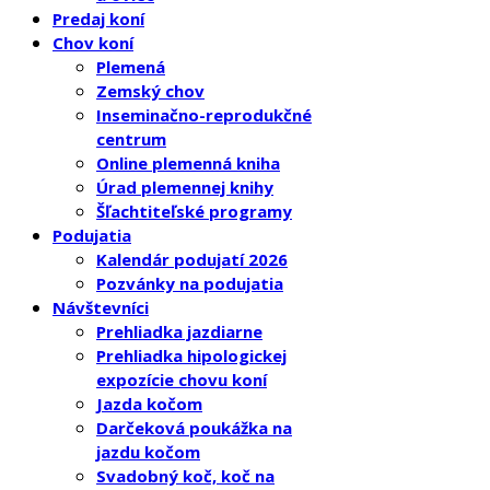
Predaj koní
Chov koní
Plemená
Zemský chov
Inseminačno-reprodukčné
centrum
Online plemenná kniha
Úrad plemennej knihy
Šľachtiteľské programy
Podujatia
Kalendár podujatí 2026
Pozvánky na podujatia
Návštevníci
Prehliadka jazdiarne
Prehliadka hipologickej
expozície chovu koní
Jazda kočom
Darčeková poukážka na
jazdu kočom
Svadobný koč, koč na