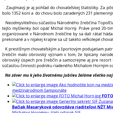
Zaujímavý je aj pohľad do chovateľskej štatistiky. Za p
bolo 1352 koní a do chovu bolo zaradených 231 plemennýc
Neodmysliteľnou súčasťou Národného žrebčína Topoľčianky 
tejto myšlienky bol opäť Michal Horný. Práve pred 20-ti
organizované v Národnom žrebčíne by sa dali rátať háda
prekonané a v nijakej krajine sa už takéto veľkolepé chova
K prestížnym chovateľským a športovým podujatiam patria
žrebčín malo obrovský význam v tom, že lipicany narode
obrovský úspech pre žrebčín a samozrejme aj pre rezort 
súčasťou činnosti podniku riadeného Michalom Horným sú dn
Na záver mu k jeho životnému jubileu želáme všetko najle
medzinárodnom šampionáte
FOTO
Bačiak Masaryková odovzdáva riaditeľovi NŽT Mi
Michalovi Hornému zlatý odznak SJF