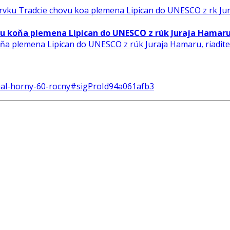
ovu koňa plemena Lipican do UNESCO z rúk Juraja Hamar
 koňa plemena Lipican do UNESCO z rúk Juraja Hamaru, riadi
chal-horny-60-rocny#sigProId94a061afb3