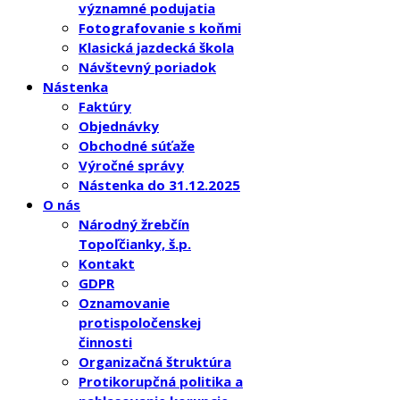
významné podujatia
Fotografovanie s koňmi
Klasická jazdecká škola
Návštevný poriadok
Nástenka
Faktúry
Objednávky
Obchodné súťaže
Výročné správy
Nástenka do 31.12.2025
O nás
Národný žrebčín
Topoľčianky, š.p.
Kontakt
GDPR
Oznamovanie
protispoločenskej
činnosti
Organizačná štruktúra
Protikorupčná politika a