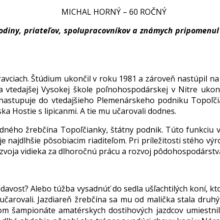
odiny, priateľov, spolupracovníkov a známych pripomenul
vciach. Štúdium ukončil v roku 1981 a zároveň nastúpil n
a vtedajšej Vysokej škole poľnohospodárskej v Nitre ukon
m nastupuje do vtedajšieho Plemenárskeho podniku Topoľči
ka Hostie s lipicanmi. A tie mu učarovali dodnes.
dného žrebčína Topoľčianky, štátny podnik. Túto funkciu
je najdlhšie pôsobiacim riaditeľom. Pri príležitosti stého v
zvoja vidieka za dlhoročnú prácu a rozvoj pôdohospodárstv
avosť? Alebo túžba vysadnúť do sedla ušľachtilých koní, kto
čarovali. Jazdiareň žrebčína sa mu od malička stala druh
skom šampionáte amatérskych dostihových jazdcov umiest