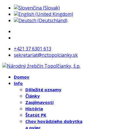
+421 37 6301 613
sekretariat@nztopolcianky.sk
Domov
Info
Dôležité oznamy
Články
Zaujímavosti
História
Štatút PK
Chov hovädzieho dobytka
a oviec