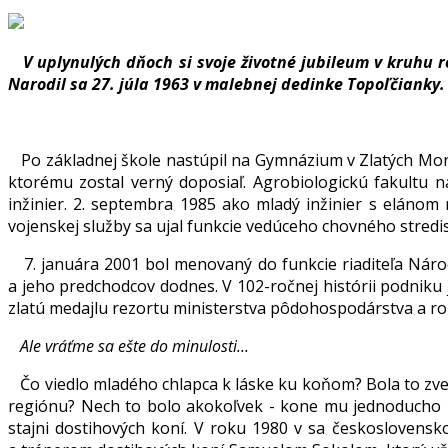
V uplynulých dňoch si svoje životné jubileum v kruhu r
Narodil sa 27. júla 1963 v malebnej dedinke Topoľčianky.
Po základnej škole nastúpil na Gymnázium v Zlatých Mora
ktorému zostal verný doposiaľ. Agrobiologickú fakultu n
inžinier. 2. septembra 1985 ako mladý inžinier s eláno
vojenskej služby sa ujal funkcie vedúceho chovného stredis
7. januára 2001 bol menovaný do funkcie riaditeľa Náro
a jeho predchodcov dodnes. V 102-ročnej histórii podniku 
zlatú medajlu rezortu ministerstva pôdohospodárstva a ro
Ale vráťme sa ešte do minulosti...
Čo viedlo mladého chlapca k láske ku koňom? Bola to zved
regiónu? Nech to bolo akokoľvek - kone mu jednoducho u
stajni dostihových koní. V roku 1980 v sa českosloven