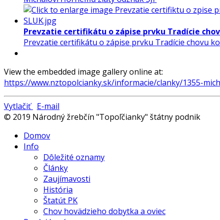
Prevzatie certifikátu o zápise prvku Tradície ch
Prevzatie certifikátu o zápise prvku Tradície chovu
View the embedded image gallery online at:
https://www.nztopolcianky.sk/informacie/clanky/1355-mi
Vytlačiť
E-mail
© 2019 Národný žrebčín "Topoľčianky" štátny podnik
Domov
Info
Dôležité oznamy
Články
Zaujímavosti
História
Štatút PK
Chov hovädzieho dobytka a oviec