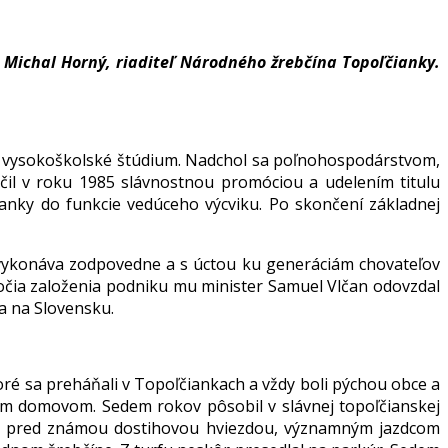
 Michal Horný, riaditeľ Národného žrebčína Topoľčianky.
a vysokoškolské štúdium. Nadchol sa poľnohospodárstvom,
čil v roku 1985 slávnostnou promóciou a udelením titulu
anky do funkcie vedúceho výcviku. Po skončení základnej
 vykonáva zodpovedne a s úctou ku generáciám chovateľov
ýročia založenia podniku mu minister Samuel Vlčan odovzdal
a na Slovensku.
ré sa preháňali v Topoľčiankach a vždy boli pýchou obce a
ým domovom. Sedem rokov pôsobil v slávnej topoľčianskej
nil pred známou dostihovou hviezdou, významným jazdcom