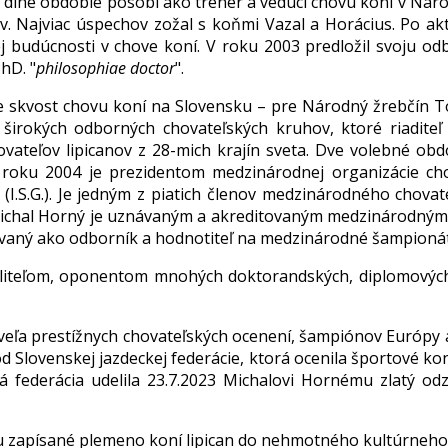
dlhé obdobie pôsobí ako tréner a vedúci chovu koní v Náro
v. Najviac úspechov zožal s koňmi Vazal a Horácius. Po akt
vej budúcnosti v chove koní. V roku 2003 predložil svoju 
PhD. "
philosophiae doctor
".
 skvost chovu koní na Slovensku – pre Národný žrebčín To
 širokých odborných chovateľských kruhov, ktoré riadite
chovateľov lipicanov z 28-mich krajín sveta. Dve volebné o
d roku 2004 je prezidentom medzinárodnej organizácie cho
(I.S.G.). Je jedným z piatich členov medzinárodného chovat
Michal Horný je uznávaným a akreditovaným medzinárodným 
zývaný ako odborník a hodnotiteľ na medzinárodné šampioná
liteľom, oponentom mnohých doktorandských, diplomovýc
ľa prestížnych chovateľských ocenení, šampiónov Európy al
d Slovenskej jazdeckej federácie, ktorá ocenila športové k
cká federácia udelila 23.7.2023 Michalovi Hornému zlatý od
zapísané plemeno koní lipican do nehmotného kultúrneho 