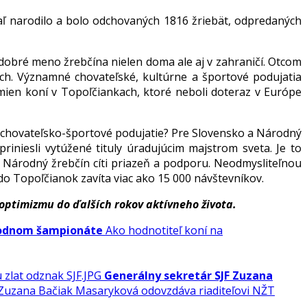
aľ narodilo a bolo odchovaných 1816 žriebät, odpredaných
dobré meno žrebčína nielen doma ale aj v zahraničí. Otcom
ch. Významné chovateľské, kultúrne a športové podujatia
ien koní v Topoľčiankach, ktoré neboli doteraz v Európe
 chovateľsko-športové podujatie? Pre Slovensko a Národný
niesli vytúžené tituly úradujúcim majstrom sveta. Je to
 Národný žrebčín cíti priazeň a podporu. Neodmysliteľnou
o Topoľčianok zavíta viac ako 15 000 návštevníkov.
optimizmu do ďalších rokov aktívneho života.
rodnom šampionáte
Ako hodnotiteľ koní na
Generálny sekretár SJF Zuzana
 Zuzana Bačiak Masaryková odovzdáva riaditeľovi NŽT