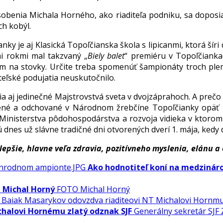
ôsobenia Michala Horného, ako riaditeľa podniku, sa doposi
h kobýl.
je aj Klasická Topoľčianska škola s lipicanmi, ktorá šíri 
mi rokmi mal takzvaný „
Biely balet
“ premiéru v Topoľčianka
m na stovky. Určite treba spomenúť šampionáty troch plem
teľské podujatia neuskutočnilo.
 aj jedinečné Majstrovstvá sveta v dvojzáprahoch. A prečo
né a odchované v Národnom žrebčíne Topoľčianky opäť pri
Ministerstva pôdohospodárstva a rozvoja vidieka v ktorom
es už slávne tradičné dni otvorených dverí 1. mája, kedy d
pšie, hlavne veľa zdravia, pozitívneho myslenia, elánu a 
Ako hodnotiteľ koní na medziná
 Michal Horný
FOTO Michal Horný
chalovi Hornému zlatý odznak SJF
Generálny sekretár SJF