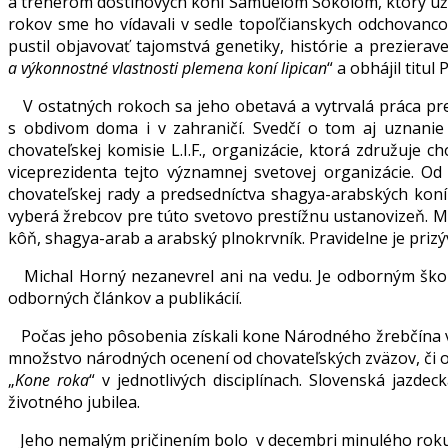
a trénerom dostihových koní Samuelom Sokolom, ktorý už 
rokov sme ho vídavali v sedle topoľčianskych odchovanco
pustil objavovať tajomstvá genetiky, histórie a preziera
a výkonnostné vlastnosti plemena koní lipican
“ a obhájil titul 
V ostatných rokoch sa jeho obetavá a vytrvalá práca pre
s obdivom doma i v zahraničí. Svedčí o tom aj uznanie
chovateľskej komisie L.I.F., organizácie, ktorá združuje 
viceprezidenta tejto významnej svetovej organizácie. O
chovateľskej rady a predsedníctva shagya-arabských koní 
vyberá žrebcov pre túto svetovo prestížnu ustanovizeň. 
kôň, shagya-arab a arabský plnokrvník. Pravidelne je pri
Michal Horný nezanevrel ani na vedu. Je odborným ško
odborných článkov a publikácií.
Počas jeho pôsobenia získali kone Národného žrebčína ve
množstvo národných ocenení od chovateľských zväzov, či o
„
Kone roka
“ v jednotlivých disciplínach. Slovenská jazde
životného jubilea.
Jeho nemalým pričinením bolo v decembri minulého roku 