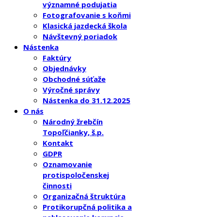
významné podujatia
Fotografovanie s koňmi
Klasická jazdecká škola
Návštevný poriadok
Nástenka
Faktúry
Objednávky
Obchodné súťaže
Výročné správy
Nástenka do 31.12.2025
O nás
Národný žrebčín
Topoľčianky, š.p.
Kontakt
GDPR
Oznamovanie
protispoločenskej
činnosti
Organizačná štruktúra
Protikorupčná politika a