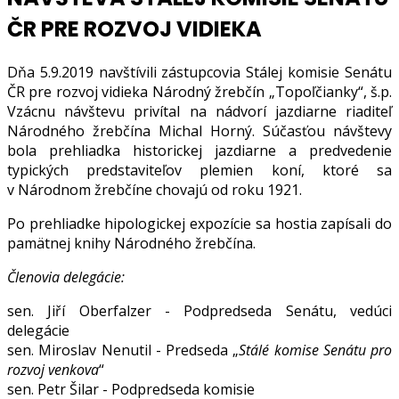
ČR PRE ROZVOJ VIDIEKA
Dňa 5.9.2019 navštívili zástupcovia Stálej komisie Senátu
ČR pre rozvoj vidieka Národný žrebčín „Topoľčianky“, š.p.
Vzácnu návštevu privítal na nádvorí jazdiarne riaditeľ
Národného žrebčína Michal Horný. Súčasťou návštevy
bola prehliadka historickej jazdiarne a predvedenie
typických predstaviteľov plemien koní, ktoré sa
v Národnom žrebčíne chovajú od roku 1921.
Po prehliadke hipologickej expozície sa hostia zapísali do
pamätnej knihy Národného žrebčína.
Členovia delegácie:
sen. Jiří Oberfalzer - Podpredseda Senátu, vedúci
delegácie
sen. Miroslav Nenutil - Predseda „
Stálé komise Senátu pro
rozvoj venkova
“
sen. Petr Šilar - Podpredseda komisie