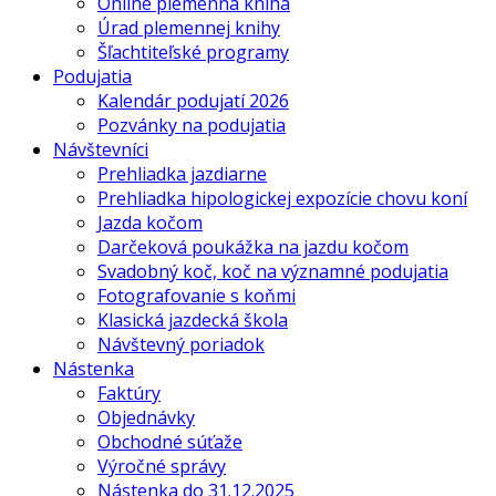
Online plemenná kniha
Úrad plemennej knihy
Šľachtiteľské programy
Podujatia
Kalendár podujatí 2026
Pozvánky na podujatia
Návštevníci
Prehliadka jazdiarne
Prehliadka hipologickej expozície chovu koní
Jazda kočom
Darčeková poukážka na jazdu kočom
Svadobný koč, koč na významné podujatia
Fotografovanie s koňmi
Klasická jazdecká škola
Návštevný poriadok
Nástenka
Faktúry
Objednávky
Obchodné súťaže
Výročné správy
Nástenka do 31.12.2025