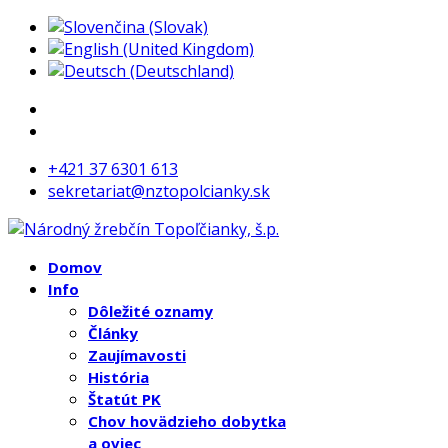
+421 37 6301 613
sekretariat@nztopolcianky.sk
Domov
Info
Dôležité oznamy
Články
Zaujímavosti
História
Štatút PK
Chov hovädzieho dobytka
a oviec