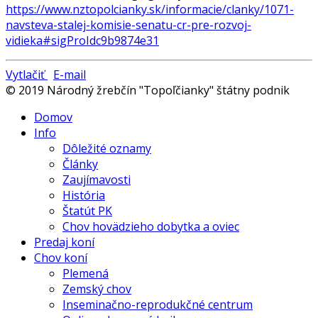
https://www.nztopolcianky.sk/informacie/clanky/1071-
navsteva-stalej-komisie-senatu-cr-pre-rozvoj-
vidieka#sigProIdc9b9874e31
Vytlačiť
E-mail
© 2019 Národný žrebčín "Topoľčianky" štátny podnik
Domov
Info
Dôležité oznamy
Články
Zaujímavosti
História
Štatút PK
Chov hovädzieho dobytka a oviec
Predaj koní
Chov koní
Plemená
Zemský chov
Inseminačno-reprodukčné centrum