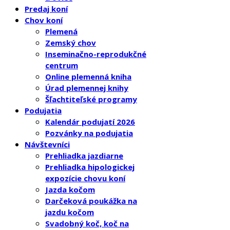
Predaj koní
Chov koní
Plemená
Zemský chov
Inseminačno-reprodukčné
centrum
Online plemenná kniha
Úrad plemennej knihy
Šľachtiteľské programy
Podujatia
Kalendár podujatí 2026
Pozvánky na podujatia
Návštevníci
Prehliadka jazdiarne
Prehliadka hipologickej
expozície chovu koní
Jazda kočom
Darčeková poukážka na
jazdu kočom
Svadobný koč, koč na