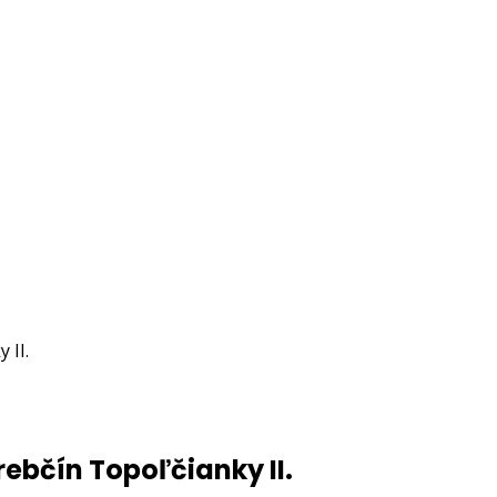
 II.
ebčín Topoľčianky II.