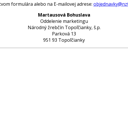
ctvom formulára alebo na E-mailovej adrese:
objednavky@nzt
Martausová Bohuslava
Oddelenie marketingu
Národný žrebčín Topoľčianky, š.p.
Parková 13
951 93 Topoľčianky