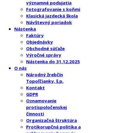
významné podujatia
Fotografovanie s koňmi
Klasická jazdecká škola
Návštevný poriadok
Nástenka
Faktúry
Objednávky
Obchodné súťaže
Výročné správy
Nástenka do 31.12.2025
O nás
Národný žrebčín
Topoľčianky, š.p.
Kontakt
GDPR
Oznamovanie
protispoločenskej
činnosti
Organizačná štruktúra
Protikorupčná politika a