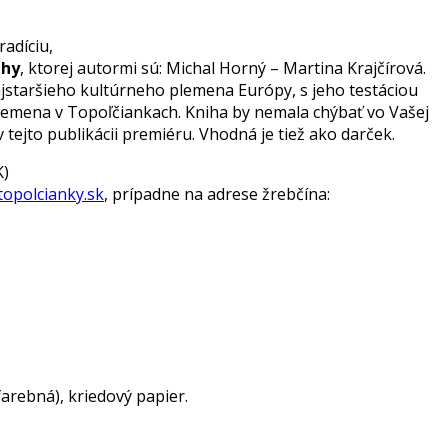
adíciu,
ahy
, ktorej autormi sú: Michal Horný – Martina Krajčírová.
ajstaršieho kultúrneho plemena Európy, s jeho testáciou
u plemena v Topoľčiankach. Kniha by nemala chýbať vo Vašej
 tejto publikácii premiéru. Vhodná je tiež ako darček.
K)
opolcianky.sk
, prípadne na adrese žrebčína:
arebná), kriedový papier.