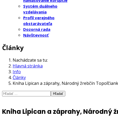
nahlasovanie korupcie
Systém duálneho
vzdelávania
Profil verejného
obstarávateľa
Dozorná rada
Návštevnosť
Články
Nachádzate sa tu:
Hlavná stránka
Info
Články
Kniha Lipican a záprahy, Národný žrebčín Topoľčianky
Hľadať
Kniha Lipican a záprahy, Národný žr