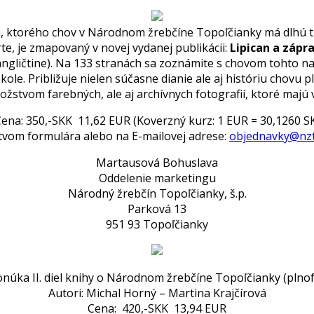
n, ktorého chov v Národnom žrebčíne Topoľčianky má dlhú tr
, je zmapovaný v novej vydanej publikácii:
Lipican a zápr
a angličtine). Na 133 stranách sa zoznámite s chovom tohto n
kole. Približuje nielen súčasne dianie ale aj históriu chov
ožstvom farebných, ale aj archívnych fotografií, ktoré majú v
ena: 350,-SKK 11,62 EUR (Koverzný kurz: 1 EUR = 30,1260 S
ctvom formulára alebo na E-mailovej adrese:
objednavky@nzt
Martausová Bohuslava
Oddelenie marketingu
Národný žrebčín Topoľčianky, š.p.
Parková 13
951 93 Topoľčianky
ponúka
II. diel knihy o Národnom žrebčíne Topoľčianky
(plnof
Autori: Michal Horný – Martina Krajčírová
Cena: 420,-SKK 13,94 EUR