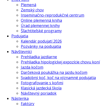
Plemená
Zemský chov
Inseminačno-reprodukčné centrum
Online plemenná kniha
Úrad plemennej knihy
Šľachtiteľské programy
Podujatia
Kalendár podujatí 2026
Pozvánky na podujatia
Návštevníci
Prehliadka jazdiarne
Prehliadka hipologickej expozície chovu koní
Jazda kočom
Darčeková poukážka na jazdu kočom
Svadobný koč, koč na významné podujatia
Fotografovanie s koňmi
Klasická jazdecká škola
Návštevný poriadok
Nástenka
Faktúry