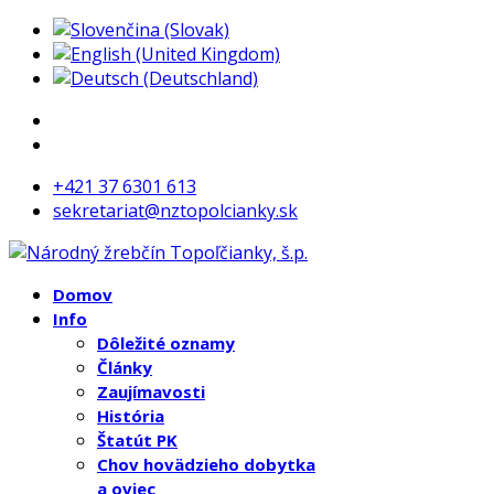
+421 37 6301 613
sekretariat@nztopolcianky.sk
Domov
Info
Dôležité oznamy
Články
Zaujímavosti
História
Štatút PK
Chov hovädzieho dobytka
a oviec