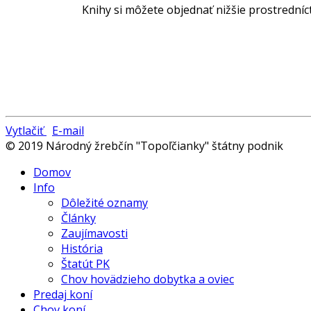
Knihy si môžete objednať nižšie prostrední
Vytlačiť
E-mail
© 2019 Národný žrebčín "Topoľčianky" štátny podnik
Domov
Info
Dôležité oznamy
Články
Zaujímavosti
História
Štatút PK
Chov hovädzieho dobytka a oviec
Predaj koní
Chov koní