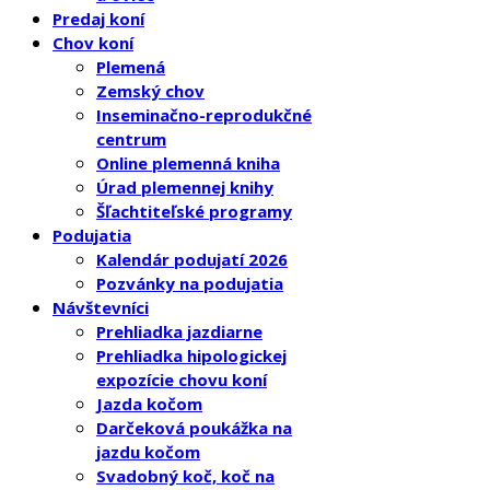
Predaj koní
Chov koní
Plemená
Zemský chov
Inseminačno-reprodukčné
centrum
Online plemenná kniha
Úrad plemennej knihy
Šľachtiteľské programy
Podujatia
Kalendár podujatí 2026
Pozvánky na podujatia
Návštevníci
Prehliadka jazdiarne
Prehliadka hipologickej
expozície chovu koní
Jazda kočom
Darčeková poukážka na
jazdu kočom
Svadobný koč, koč na